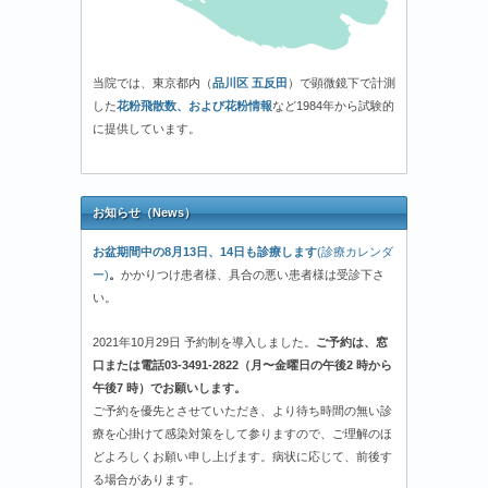
当院では、東京都内（
品川区 五反田
）で顕微鏡下で計測
した
花粉飛散数、および花粉情報
など1984年から試験的
に提供しています。
お知らせ（News）
お盆期間中の8月13日、14日も診療します
(診療カレンダ
ー)
。
かかりつけ患者様、具合の悪い患者様は受診下さ
い。
2021年10月29日 予約制を導入しました。
ご予約は、窓
口または電話03-3491-2822（月〜金曜日の午後2 時から
午後7 時）でお願いします。
ご予約を優先とさせていただき、より待ち時間の無い診
療を心掛けて感染対策をして参りますので、ご理解のほ
どよろしくお願い申し上げます。病状に応じて、前後す
る場合があります。