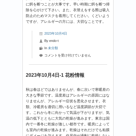
に餌を断つことが大事です。早い時期に餌を断つ掃
除を心がけて下さい。また、衣替えをする際は吸入
防止のためマスクを着用してください。くどいよう
ですが、アレルギーの方には、大切なことです。
2023年10月4日
By
endo-t
In
未分類
2023
コメントを受け付けていません
年
10
月
2023年10月4日-1 花粉情報
4
日-2
秋は春ほどではありませんが、春に次いで寒暖差の
花
大きな季節です。温度差はアレルギーの原因にはな
粉
りませんが、アレルギー症状を悪化させます。衣
情
類、冷暖房を適切に用いるなど温度調節が大切で
報
す。これから冬に向かって気温が下がりますが、気
は
温の低下とともに大気の乾燥が進みます。東京は国
内で一番冬に乾燥が激しい都市です。暖房によって
も室内の乾燥が進みます。乾燥はそれだけでも粘膜
にダメージを与えます。住居内が過剰に乾燥しない