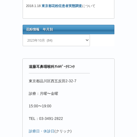
2018.1.18
東京都花粉症患者実態調査
について
花粉情報 年月別
花
粉
情
報
年
遠藤耳鼻咽喉科ｱﾚﾙｷﾞｰｸﾘﾆｯｸ
月
別
東京都品川区西五反田2-32-7
診療：月曜〜金曜
15:00〜19:00
TEL：03-3491-2822
診療日・休診日
(クリック)