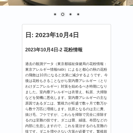
日:
2023年10月4日
2023年10月4日-2 花粉情報
過去の観測データ（東京都福祉保健局の花粉情報：
東京アレルギー情報
nabi
）によると都心の秋の花粉
の飛散は
10
月になると次第に減少するようです。今
後は花粉もさることながら室内塵アレルギー（とり
わけダニアレルギー）対策を始めるべき時期になり
ました。室内塵アレルギーは衣替え、転居、大掃除
などを契機に悪化します。室内塵アレルギーの主な
原因であるダニは、繁殖力が旺盛で数ヶ月で数万か
ら数十万匹に増殖します。抗原となるのは主に糞、
抜け毛、フケですが、これらを掃除で完全に排除す
るのは至難の技です。ダニは畳、絨毯、布団などの
内部に生息しますので、これを退治するのも至難の
技です。ダニを増やさない方策が必要です。繁殖前