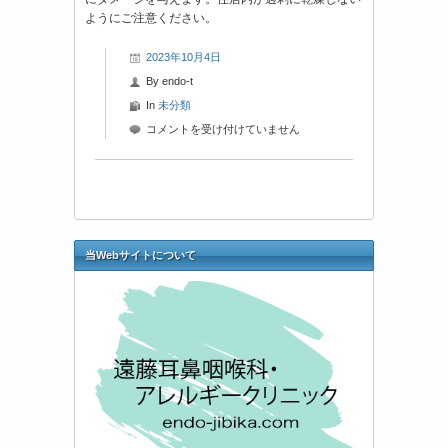
ようにご注意ください。
2023年10月4日
By
endo-t
In
未分類
2023
コメントを受け付けていません
年
10
月
4
日-1
花
当Webサイトについて
粉
情
報
は