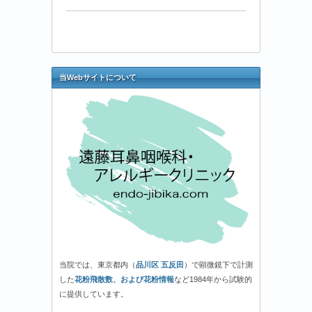
年
10
月
23
日-1
花
当Webサイトについて
粉
情
報
は
当院では、東京都内（
品川区 五反田
）で顕微鏡下で計測
した
花粉飛散数、および花粉情報
など1984年から試験的
に提供しています。