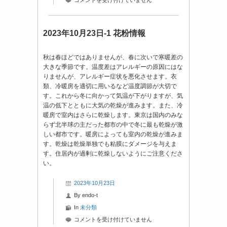
年
10
月
2023年10月23日-1 花粉情報
23
日-2
秋は春ほどではありませんが、春に次いで寒暖差の
花
大きな季節です。温度差はアレルギーの原因にはな
粉
りませんが、アレルギー症状を悪化させます。衣
情
類、冷暖房を適切に用いるなど温度調節が大切で
報
す。これから冬に向かって気温が下がりますが、気
は
温の低下とともに大気の乾燥が進みます。また、冷
暖房で室内はさらに乾燥します。東京は国内のみな
らず北半球の主だった都市の中で冬に最も乾燥が激
しい都市です。暖房によっても室内の乾燥が進みま
す。乾燥は乾燥単独でも粘膜にダメージを与えま
す。住居内が過剰に乾燥しないようにご注意くださ
い。
2023年10月23日
By
endo-t
In
未分類
2023
コメントを受け付けていません