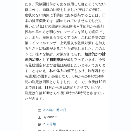
だき、飛散開始前から薬を服用した群とそうでない
群に分け、両群の比較をしました(実はこの当時、
症状のない病気に予防的に薬を投与することは、日
本の健康保険では、認められていませんでした)。
用いた3剤はどの薬剤も免疫療法＋季節前から薬剤
投与の群の方が明らかにシーズンを通じて軽症でし
た。また、服用量も少なくて済み、これに冬場の対
策（インフルエンザ・上気道炎や乾燥対策）を加え
るとさらに効果があることも確認しました。このよ
うに、様々な検討、対策が加えられ、
包括的かつ計
画的治療
として
初期療法
が成り立っています。今後
も花粉測定および速報は継続したいと考えておりま
す。とはいえ、私の体力の低下もあり、昨年暮れか
ら週3回の透析が必要となり、0時から24時の24時
間の測定は困難となりました。そこで、今後は10月
まで週1回、11月から連日測定とさせていただき、
測定は午後10時から午後10時の24時間とさせてい
ただきます。
2023年10月23日
By
endo-t
In
未分類
2023
コメントを受け付けていません