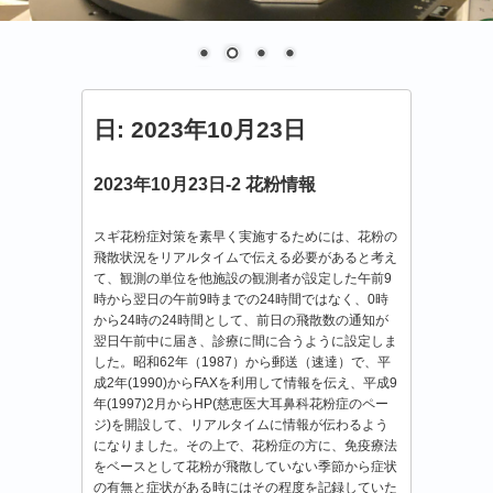
日:
2023年10月23日
2023年10月23日-2 花粉情報
スギ花粉症対策を素早く実施するためには、花粉の
飛散状況をリアルタイムで伝える必要があると考え
て、観測の単位を他施設の観測者が設定した午前9
時から翌日の午前9時までの24時間ではなく、0時
から24時の24時間として、前日の飛散数の通知が
翌日午前中に届き、診療に間に合うように設定しま
した。昭和62年（1987）から郵送（速達）で、平
成2年(1990)からFAXを利用して情報を伝え、平成9
年(1997)2月からHP(慈恵医大耳鼻科花粉症のペー
ジ)を開設して、リアルタイムに情報が伝わるよう
になりました。その上で、花粉症の方に、免疫療法
をベースとして花粉が飛散していない季節から症状
の有無と症状がある時にはその程度を記録していた