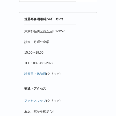
粉
情
報
年
遠藤耳鼻咽喉科ｱﾚﾙｷﾞｰｸﾘﾆｯｸ
月
別
東京都品川区西五反田2-32-7
診療：月曜〜金曜
15:00〜19:00
TEL：03-3491-2822
診療日・休診日
(クリック)
交通・アクセス
アクセスマップ
(クリック)
五反田駅から徒歩7分