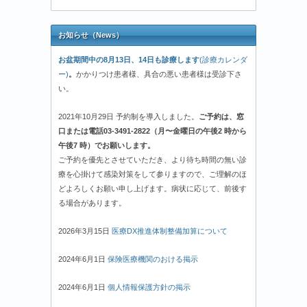
お知らせ（News）
お盆期間中の8月13日、14日も診療します
(診療カレンダ
ー)
。
かかりつけ患者様、具合の悪い患者様は受診下さ
い。
2021年10月29日 予約制を導入しました。
ご予約は、窓
口または電話03-3491-2822（月〜金曜日の午後2 時から
午後7 時）でお願いします。
ご予約を優先とさせていただき、より待ち時間の無い診
療を心掛けて感染対策をして参りますので、ご理解のほ
どよろしくお願い申し上げます。病状に応じて、前後す
る場合があります。
2026年3月15日
医療DX推進体制整備加算について
2024年6月1日
保険医療機関のおける掲示
2024年6月1日
個人情報保護方針の掲示