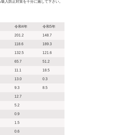
る吸入防止対策を十分に施して下さい。
26
日-1
花
粉
情
令和4年
令和5年
報
201.2
148.7
は
118.6
189.3
132.5
121.6
65.7
51.2
11.1
18.5
13.0
0.3
9.3
8.5
12.7
5.2
0.9
1.5
0.6