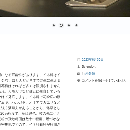
2023年6月30日
By
endo-t
In
未分類
因になる可能性があります。イネ科はイ
広く分布、ほとんどが草木で野生に生える
2023
コメントを受け付けていません
科花粉はそれほど多くは観測されません
年
われ、カモガヤなど身近に生育している
6
かけて発症します。イネ科で花粉症の原
月
ソムギ、ハルガヤ、オオアワガエリなど
30
に強く繁殖力があることから、雑草とし
日-2
120㎝程度で、葉は緑色、枝の先に小さ
花
花粉の飛散範囲は数十m程度。近づかな
粉
宅密集地ですので、イネ科花粉が観測さ
情
報