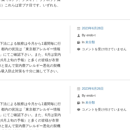
モ）これらは皆ブナ目です。いずれも、
27
日-2
花
粉
情
2023年6月28日
報
By
endo-t
は
In
未分類
下法による観察は今月から
1
週間毎に行
。都内の状況は「東京都アレルギー情報
2023
コメントを受け付けていません
」にてご確認下さい。また、
6
月は室内
年
（
6
月上旬の予報）と多くの皆様が衣替
6
除と並んで室内塵アレルギー悪化の契機
月
る吸入防止対策を十分に施して下さい。
27
日-1
花
粉
2023年6月26日
情
By
endo-t
報
In
未分類
下法による観察は今月から1週間毎に行
は
。都内の状況は「東京都アレルギー情報
2023
コメントを受け付けていません
情報」にてご確認下さい。また、6月は室内
年
（6月上旬の予報）と多くの皆様が衣替
6
除と並んで室内塵アレルギー悪化の契機
月