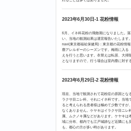
れることは多くはありません。
2023年6月30日-1 花粉情報
6月、イネ科花粉の飛散期になりました。落
い、当地の観測結果は適宜報告いたします
navi(東京都福祉保健局)：東京都の花粉
塵アレルギーのシーズンです。梅雨に入る
えを行うと思います。衣替えは転居、大掃
となりますので、行う場合は室内塵に対す
2023年6月29日-2 花粉情報
現在、当地で観測されて花粉症の原因とな
ラクサ目ニレ科、それにイネ科です。当地
ると考えられる患者様は極めて少数ですが
なくありません。ケヤキはイラクサ目ニレ
属、ムクノキ属などがあります。ケヤキは
域に分布、都内でも江戸城跡など近隣にも
も、都心の方が多い時があります。