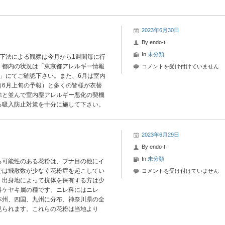
は
2023年6月30日
By
endo-t
In
未分類
下法による観察は今月から1週間毎に行
。都内の状況は「東京都アレルギー情報
2023
コメントを受け付けていません
情報」にてご確認下さい。また、6月は室内
年
（6月上旬の予報）と多くの皆様が衣替
6
除と並んで室内塵アレルギー悪化の契機
月
る吸入防止対策を十分に施して下さい。
30
日-1
花
粉
2023年6月29日
情
By
endo-t
報
In
未分類
る可能性のある花粉は、ブナ目の他にイ
は
では飛散数が少なく花粉症を起こしてい
2023
コメントを受け付けていません
、出身地によって抗体を保有する方は少
年
科ケヤキ属の種です。ニレ科にはニレ
6
本州、四国、九州に分布、神奈川県の全
月
見られます。これらの花粉は当地より
29
日-2