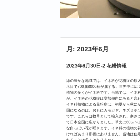
月:
2023年6月
2023年6月30日-2 花粉情報
緑の豊かな地域では、イネ科が花粉症の原
ネ目で700属8000種が属する。世界中に
植物の多くがイネ科です。当地では、イネ
が、イネ科の花粉症は増加傾向にあると言
イネ科植物による花粉症は、初夏から秋に
因になるのは、おもにカモガヤ、ネズミホ
です。これらは牧草として輸入され、寒さ
て日本全国に広がりました。草丈は60㎝〜
な白っぽい花が咲きます。イネ科の植物の
ければあまり影響はありません。当地は住