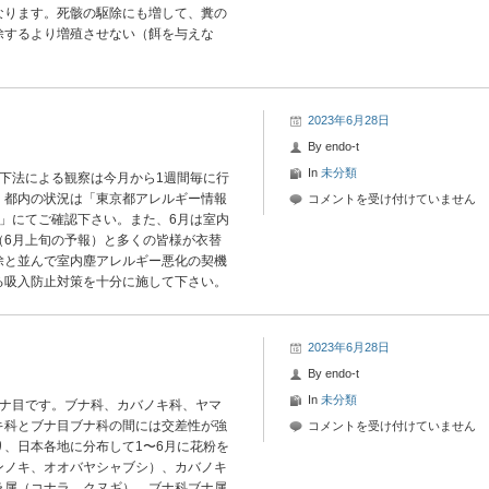
なります。死骸の駆除にも増して、糞の
粉
除するより増殖させない（餌を与えな
情
報
は
2023年6月28日
By
endo-t
In
未分類
下法による観察は今月から
1
週間毎に行
。都内の状況は「東京都アレルギー情報
2023
コメントを受け付けていません
」にてご確認下さい。また、
6
月は室内
年
（
6
月上旬の予報）と多くの皆様が衣替
6
除と並んで室内塵アレルギー悪化の契機
月
る吸入防止対策を十分に施して下さい。
28
日-1
花
粉
2023年6月28日
情
By
endo-t
報
In
未分類
ブナ目です。ブナ科、カバノキ科、ヤマ
は
キ科とブナ目ブナ科の間には交差性が強
2023
コメントを受け付けていません
、日本各地に分布して1〜6月に花粉を
年
ンノキ、オオバヤシャブシ）、カバノキ
6
ラ属（コナラ、クヌギ）、ブナ科ブナ属
月