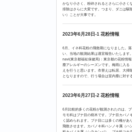
かなり小さく、粉砕されるとさらに小さく
排除はさらに大変です。つまり、ダニは駆
い）ことが大事です。
2023年6月28日-1 花粉情報
6
月、イネ科花粉の飛散期になりました。落
い、当地の観測結果は適宜報告いたします
navi(
東京都福祉保健局
)
：東京都の花粉情報
塵アレルギーのシーズンです。梅雨に入る
えを行うと思います。衣替えは転居、大掃
となりますので、行う場合は室内塵に対す
2023年6月27日-2 花粉情報
6月比較的多くの花粉が観測されたのは、
モモ科はブナ目の樹木です。ブナ目カバノ
く認められます。ブナ目には多くの種があり
飛散させます。カバノキ科ハンノキ属（ハ
科カバノキ属（シラカンバ）、ブナ科コナ