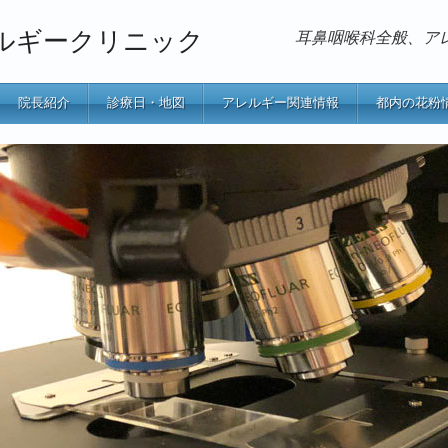
ルギークリニック
耳鼻咽喉科全般、ア
院長紹介
診療日・地図
アレルギー関連情報
都内の花粉