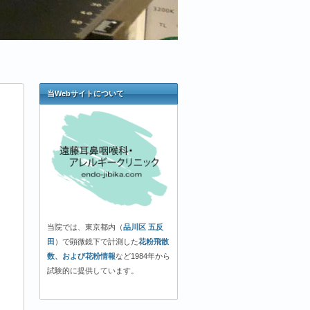
当Webサイトについて
当院では、東京都内（
品川区 五反
田
）で顕微鏡下で計測した
花粉飛散
数、および花粉情報
など1984年から
試験的に提供しています。