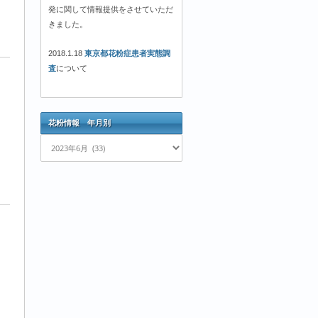
発に関して情報提供をさせていただ
きました。
2018.1.18
東京都花粉症患者実態調
査
について
花粉情報 年月別
花
粉
情
報
年
月
別