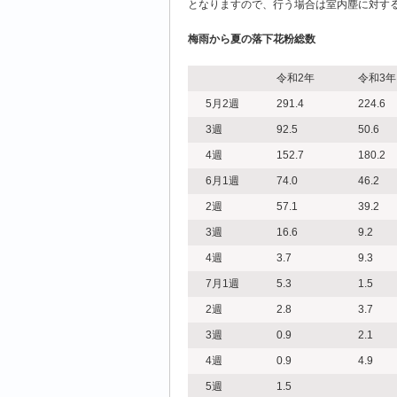
となりますので、行う場合は室内塵に対す
梅雨から夏の落下花粉総数
令和2年
令和3年
5月2週
291.4
224.6
3週
92.5
50.6
4週
152.7
180.2
6月1週
74.0
46.2
2週
57.1
39.2
3週
16.6
9.2
4週
3.7
9.3
7月1週
5.3
1.5
2週
2.8
3.7
3週
0.9
2.1
4週
0.9
4.9
5週
1.5