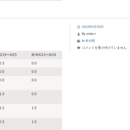
2023年6月25日
By
endo-t
In
未分類
2023
コメントを受け付けていません
年
6/19〜6/25
昨年6/13〜6/19
6
0.3
0.0
月
25
0.0
0.0
日-2
0.0
0.0
花
粉
情
1.5
0.0
報
は
1.2
1.5
0.3
1.5