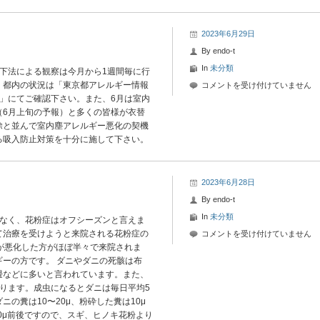
花
粉
情
2023年6月29日
報
By
endo-t
は
In
未分類
下法による観察は今月から1週間毎に行
。都内の状況は「東京都アレルギー情報
2023
コメントを受け付けていません
情報」にてご確認下さい。また、6月は室内
年
（6月上旬の予報）と多くの皆様が衣替
6
除と並んで室内塵アレルギー悪化の契機
月
る吸入防止対策を十分に施して下さい。
29
日-1
花
粉
2023年6月28日
情
By
endo-t
報
In
未分類
少なく、花粉症はオフシーズンと言えま
は
て治療を受けようと来院される花粉症の
2023
コメントを受け付けていません
が悪化した方がほぼ半々で来院されま
年
ーの方です。 ダニやダニの死骸は布
6
畳などに多いと言われています。また、
月
もあります。成虫になるとダニは毎日平均5
28
の糞は10〜20μ、粉砕した糞は10μ
日-2
20μ前後ですので、スギ、ヒノキ花粉より
花