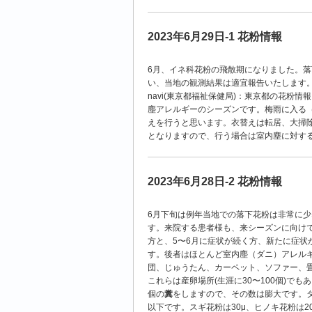
2023年6月29日-1 花粉情報
6月、イネ科花粉の飛散期になりました。落
い、当地の観測結果は適宜報告いたします
navi(東京都福祉保健局)：東京都の花粉
塵アレルギーのシーズンです。梅雨に入る
えを行うと思います。衣替えは転居、大掃
となりますので、行う場合は室内塵に対す
2023年6月28日-2 花粉情報
6月下旬は例年当地での落下花粉は非常に
す。来院する患者様も、来シーズンに向け
方と、5〜6月に症状が続く方、新たに症状
す。後者はほとんど室内塵（ダニ）アレルギ
団、じゅうたん、カーペット、ソファー、
これらは産卵場所(生涯に30〜100個)で
個の
糞
をしますので、その数は膨大です。ダニ
以下です。スギ花粉は30μ、ヒノキ花粉は