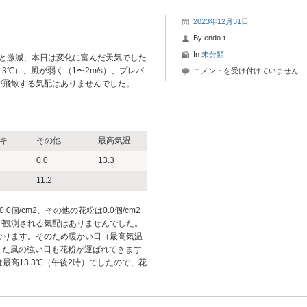
2023年12月31日
By
endo-t
In
未分類
すると激減、本日は変化に富んだ天気でした
.3℃）、風が弱く（1〜2m/s）、プレパ
2023
コメントを受け付けていません
が飛散する気配はありませんでした。
年
12
月
31
日-5
キ
その他
最高気温
花
0.0
13.3
粉
情
11.2
報
は
0個/cm2、その他の花粉は0.0個/cm2
が観測される気配はありませんでした。
なります。そのため暖かい日（最高気温
、また風の強い日も花粉が運ばれてきます
最高13.3℃（午後2時）でしたので、花