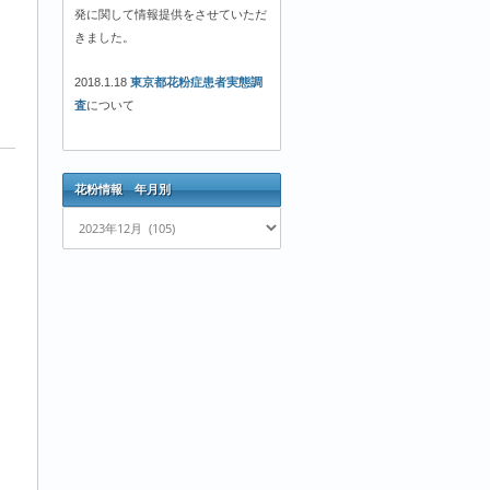
発に関して情報提供をさせていただ
きました。
2018.1.18
東京都花粉症患者実態調
査
について
花粉情報 年月別
花
粉
情
報
年
月
別