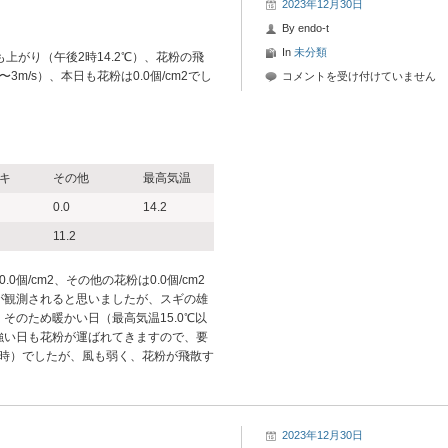
2023年12月30日
By
endo-t
In
未分類
上がり（午後2時14.2℃）、花粉の飛
m/s）、本日も花粉は0.0個/cm2でし
2023
コメントを受け付けていません
年
12
月
30
日-4
キ
その他
最高気温
花
0.0
14.2
粉
情
11.2
報
は
0個/cm2、その他の花粉は0.0個/cm2
が観測されると思いましたが、スギの雄
そのため暖かい日（最高気温15.0℃以
強い日も花粉が運ばれてきますので、要
後2時）でしたが、風も弱く、花粉が飛散す
2023年12月30日