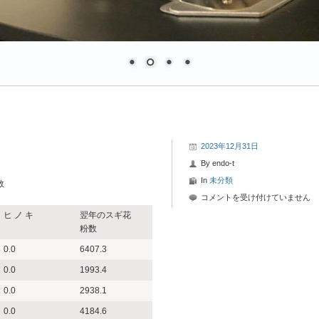
2023年12月31日
By
endo-t
In
未分類
数
2023
コメントを受け付けていません
年
ヒ ノ キ
翌年のスギ花
12
粉数
月
0.0
6407.3
31
日-6
0.0
1993.4
花
0.0
2938.1
粉
情
0.0
4184.6
報