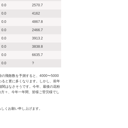
0.0
2570.7
は
0.0
4162
0.0
4867.8
0.0
2466.7
0.0
3913.2
0.0
3838.8
0.0
6635.7
0.0
?
の飛散数を予測すると、4000〜5000
加わると更に多くなります。しかし、前年
相関はなさそうです。今年、最後の花粉
の方々、今年一年間、皆様ご苦労様でし
ろしくお願い申し上げます。