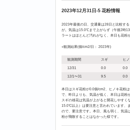
2023年12月31日-5 花粉情報
2023年最後の日、交通量は28日と比較
が。気温は15.0℃まで上がらず（午後2時13
ラートはほとんど汚れがなく、本日も花粉
○観測結果(個/cm2/日： 2023年)
観測期間
スギ
ヒノ
12/31
0.0
0.0
12/1〜31
9.5
0.0
本日はスギ花粉が0.0個/cm2、ヒノキ花粉は0.
で、昨日よりも、気温が低く、本日は花粉
スギの雄花は気温が上がると開花しやすく
15.0℃以上）は要注意と言われています
ので、要注意です。本日、風も弱く、気温は
粉が飛散することはなかった様です。