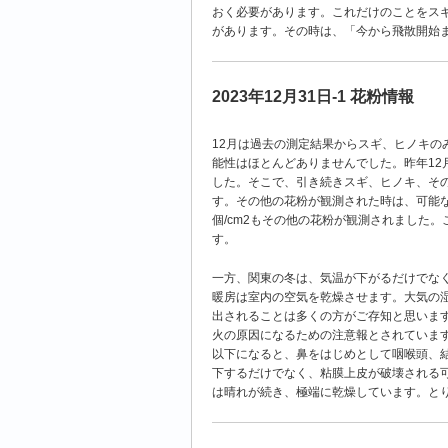
おく必要があります。
これだけのことをス
があります。その時は、「
今から飛散開始
2023年12月31日-1 花粉情報
12月は過去の測定結果からスギ、ヒノキの
能性はほとんどありませんでした。昨年12月
した。そこで、引き続きスギ、ヒノキ、そ
す。その他の花粉が観測された時は、可能な
個/cm2もその他の花粉が観測されました。
す。
一方、関東の冬は、気温が下がるだけでな
暖房は室内の空気を乾燥させます。大気の湿
出されることは多くの方がご存知と思いま
火の原因になるための注意報とされています
以下になると、鼻をはじめとして咽喉頭、
下するだけでなく、粘膜上皮が破壊される
は晴れが続き、極端に乾燥しています。と