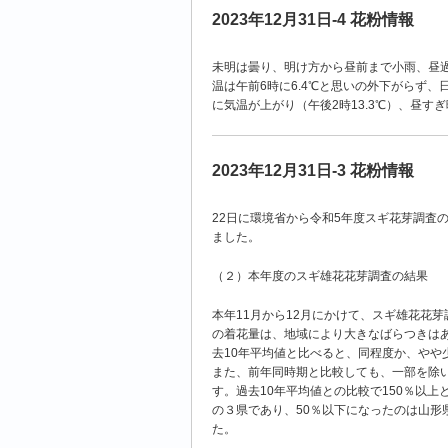
2023年12月31日-4 花粉情報
未明は曇り、明け方から昼前まで小雨、昼過
温は午前6時に6.4℃と思いの外下がらず、
に気温が上がり（午後2時13.3℃）、昼す
2023年12月31日-3 花粉情報
22日に環境省から令和5年度スギ花芽調査
ました。
（２）本年度のスギ雄花花芽調査の結果
本年11月から12月にかけて、スギ雄花花
の着花量は、地域により大きなばらつきは
去10年平均値と比べると、同程度か、やや
また、前年同時期と比較しても、一部を除
す。過去10年平均値との比較で150％以
の３県であり、50％以下になったのは山形
た。