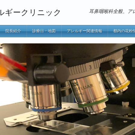
ルギークリニック
耳鼻咽喉科全般、ア
院長紹介
診療日・地図
アレルギー関連情報
都内の花粉