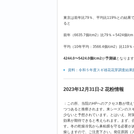
東京は前年比79％、平均比119%との結
ると
前年（6635.7個/cm2）比79％＝5424個/cm
平均（10年平均：3566.4個/cm2）比119％＝
4244.0
〜
5424.0
個
/cm2
が
予測値
となります
資料：令和５年度スギ雄花花芽調査結果[PDF
2023年12月31日-2 花粉情報
：この所、当院の
HP
へのアクセス数が増え
つつあると推察されます。来シーズンのス
少ないと予想されています。とはいえ、対
効果が期待できると考えられます。まず、
す。冬の乾燥冷気から鼻粘膜を守る必要が
燥しますので、ご注意下さい。発症原因（