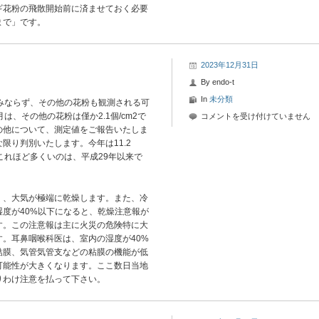
ギ花粉の飛散開始前に済ませておく必要
日-2
まで
」です。
花
粉
情
報
2023年12月31日
は
By
endo-t
In
未分類
みならず、その他の花粉も観測される可
は、その他の花粉は僅か2.1個/cm2で
2023
コメントを受け付けていません
の他について、測定値をご報告いたしま
年
限り判別いたします。今年は11.2
12
これほど多くいのは、平成29年以来で
月
31
日-1
花
く、大気が極端に乾燥します。また、冷
粉
度が40%以下になると、乾燥注意報が
情
す。この注意報は主に火災の危険特に大
報
。耳鼻咽喉科医は、室内の湿度が40%
は
結膜、気管気管支などの粘膜の機能が低
可能性が大きくなります。ここ数日当地
りわけ注意を払って下さい。