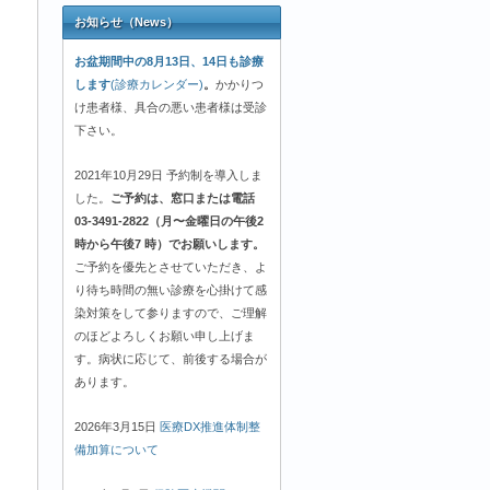
お知らせ（News）
お盆期間中の8月13日、14日も診療
します
(診療カレンダー)
。
かかりつ
け患者様、具合の悪い患者様は受診
下さい。
2021年10月29日 予約制を導入しま
した。
ご予約は、窓口または電話
03-3491-2822（月〜金曜日の午後2
時から午後7 時）でお願いします。
ご予約を優先とさせていただき、よ
り待ち時間の無い診療を心掛けて感
染対策をして参りますので、ご理解
のほどよろしくお願い申し上げま
す。病状に応じて、前後する場合が
あります。
2026年3月15日
医療DX推進体制整
備加算について