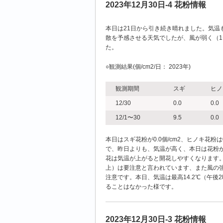
2023年12月30日-4 花粉情報
本日は21日から引き続き晴れました。気温も
散を予感させる天気でしたが、風が弱く（1〜3
た。
○観測結果(個/cm2/日： 2023年)
観測期間
スギ
ヒノ
12/30
0.0
0.0
12/1〜30
9.5
0.0
本日はスギ花粉が0.0個/cm2、ヒノキ花粉は0.
で、昨日よりも、気温が高く、本日は花粉
花は気温が上がると開花しやすくなります。
上）は要注意と言われています、また風の
注意です。本日、気温は最高14.2℃（午
ることはなかった様です。
2023年12月30日-3 花粉情報