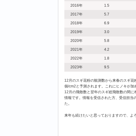
2016年
1.5
2017年
5.7
2018年
6.9
2019年
3.0
2020年
5.8
2021年
4.2
2022年
1.8
2023年
9.5
12月のスギ花粉の観測数から来春のスギ花粉
個/cm2と予測されます。これにヒノキが
12月の飛散数と翌年のスギ総飛散数の間に
情報です。情報を受信された方、受信担当
た。
来年も続けたいと思っておりますので、よ