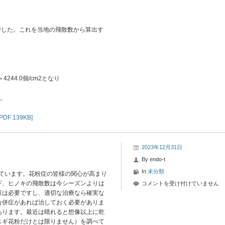
果でした。これを当地の飛散数から算出す
4244.0個/cm2となり
。
 139KB]
2023年12月31日
By
endo-t
In
未分類
ています。花粉症の皆様の関心が高まり
ギ、ヒノキの飛散数は今シーズンよりは
2023
コメントを受け付けていません
策は必要ですし、適切な治療なら確実な
年
合併症があれば治しておく必要がありま
12
あります。最近は晴れると想像以上に乾
月
スギ花粉だけとは限りません）を調べて
31