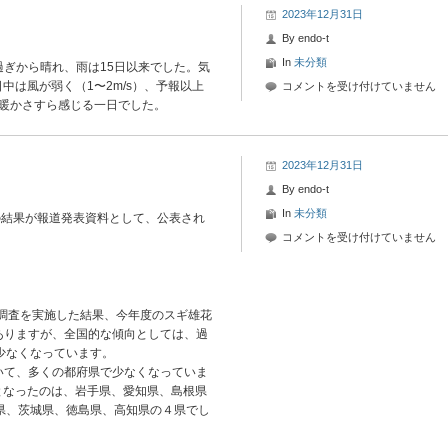
2023年12月31日
By
endo-t
In
未分類
ぎから晴れ、雨は15日以来でした。気
日中は風が弱く（1〜2m/s）、予報以上
2023
コメントを受け付けていません
ぎ暖かさすら感じる一日でした。
年
12
月
31
2023年12月31日
日-4
By
endo-t
花
In
未分類
の結果が報道発表資料として、公表され
粉
2023
情
コメントを受け付けていません
年
報
12
は
月
31
芽調査を実施した結果、今年度のスギ雄花
日-3
ありますが、全国的な傾向としては、過
花
少なくなっています。
粉
いて、多くの都府県で少なくなっていま
情
上となったのは、岩手県、愛知県、島根県
報
県、茨城県、徳島県、高知県の４県でし
は