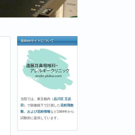
当Webサイトについて
当院では、東京都内（
品川区 五反
田
）で顕微鏡下で計測した
花粉飛散
数、および花粉情報
など1984年から
試験的に提供しています。