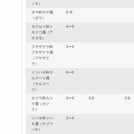
ノキ）
ガマ科ガマ属
6~8
（ガマ）
モクセイ科ト
4〜5
ネリコ属（ア
オダモ）
フサザクラ科
3〜4
フサザクラ属
（フサザク
ラ）
ミソハギ科サ
6〜9
ルスベリ属
（サルスベ
リ）
カツラ科カツ
3〜4
0.9
0.9
ラ属（カツ
ラ）
ツバキ科ツバ
2〜4
キ属（ヤブツ
バキ）