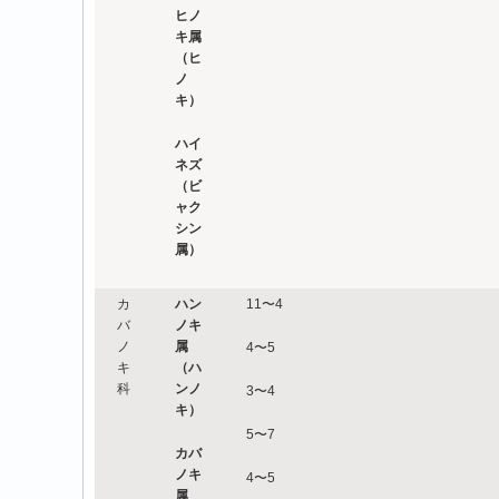
ヒノ
キ属
（ヒ
ノ
キ）
ハイ
ネズ
（ビ
ャク
シン
属）
カ
ハン
11〜4
バ
ノキ
ノ
属
4〜5
キ
（ハ
科
ンノ
3〜4
キ）
5〜7
カバ
ノキ
4〜5
属