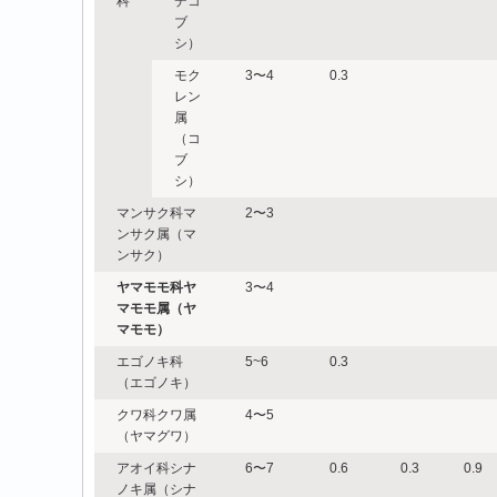
科
デコ
ブ
シ）
モク
3〜4
0.3
レン
属
（コ
ブ
シ）
マンサク科マ
2〜3
ンサク属（マ
ンサク）
ヤマモモ科ヤ
3〜4
マモモ属（ヤ
マモモ）
エゴノキ科
5~6
0.3
（エゴノキ）
クワ科クワ属
4〜5
（ヤマグワ）
アオイ科シナ
6〜7
0.6
0.3
0.9
ノキ属（シナ