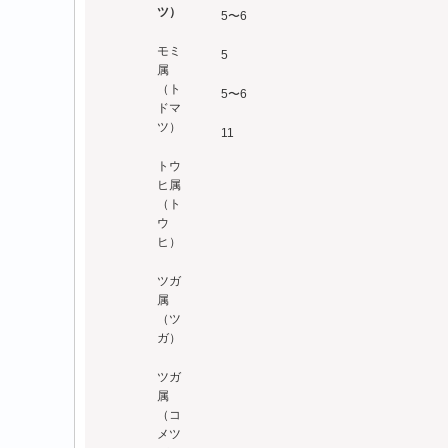
ツ）
5〜6
モミ
5
属
（ト
5〜6
ドマ
ツ）
11
トウ
ヒ属
（ト
ウ
ヒ）
ツガ
属
（ツ
ガ）
ツガ
属
（コ
メツ