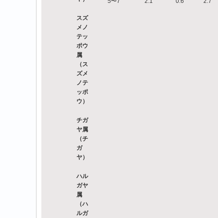
5〜7
2.1
0.6
2.7
スズ
メノ
テッ
ポウ
属
（ス
ズメ
ノテ
ッポ
ウ）
チガ
ヤ属
（チ
ガ
ヤ）
ハル
ガヤ
属
（ハ
ルガ