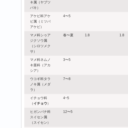
キ属（ヤブツ
バキ）
アケビ科アケ
4〜5
ビ属（ミツバ
アケビ）
マメ科シゥア
春〜夏
1.8
1.8
ジクソウ属
（シロツメク
サ）
マメ科ネムノ
3〜5
キ亜科（アカ
シア）
ウコギ科タラ
7〜8
ノキ属（メダ
ラ）
イチョウ科
4~5
（
イチョウ
）
ヒガンバナ科
12〜5
スイセン属
（スイセン）