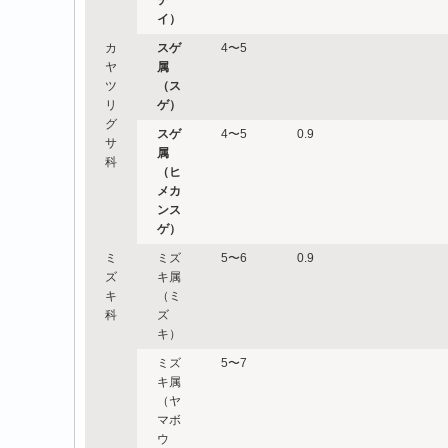
イ）
カ
スゲ
4〜5
ヤ
属
ツ
（ス
リ
ゲ）
グ
スゲ
4〜5
0.9
サ
属
科
（ヒ
メカ
ンス
ゲ）
ミ
ミズ
5〜6
0.9
ズ
キ属
キ
（ミ
科
ズ
キ）
ミズ
5〜7
キ属
（ヤ
マボ
ウ