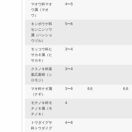
マオウ科マオ
4〜5
ウ属（マオ
ウ）
キンポウゲ科
5〜6
センニンソウ
属（ハンショ
ウヅル）
モッコウ科ヒ
3〜4
サカキ属（ヒ
サカキ）
クスノキ科落
3〜4
葉広葉樹（シ
ロモジ）
マキ科ナギ属
3〜6
6.6
6.6
（ナギ）
モチノキ科モ
4
チノキ属（モ
チノキ）
トウダイグサ
4〜6
科トウダイグ