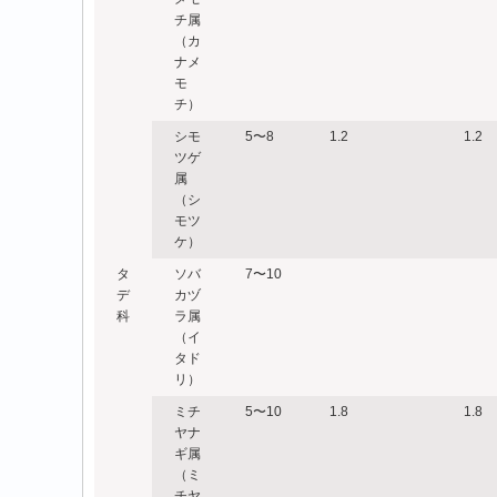
チ属
（カ
ナメ
モ
チ）
シモ
5〜8
1.2
1.2
ツゲ
属
（シ
モツ
ケ）
タ
ソバ
7〜10
デ
カヅ
科
ラ属
（イ
タド
リ）
ミチ
5〜10
1.8
1.8
ヤナ
ギ属
（ミ
チヤ