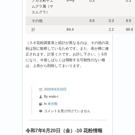
アカネ科ヤエ
4〜8
0.3
0.3
ムグラ属（ヤ
エムグラ）
その他
8.6
0.3
8.9
計
84.4
2.2
86.6
（スギ花粉調査表と総計が異なるのは、その他の花
粉は別に観察しているためです。また、表が稀に修
正されます。計算ミスです。お許し下さい。）6月
になり、今後しばらくは飛散する可能性のない種
は、上表から削除してまいります。
2025年6月20日
By
endo-t
In
未分類
令
コメントを受け付けていません
和
7
年
令和7年6月20日（金）-10 花粉情報
6