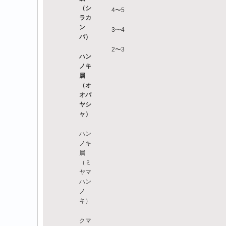
（シ
4〜5
ラカ
ン
3〜4
バ）
2〜3
ハン
ノキ
属
（オ
オバ
ヤシ
ャ）
ハン
ノキ
属
（ミ
ヤマ
ハン
ノ
キ）
クマ