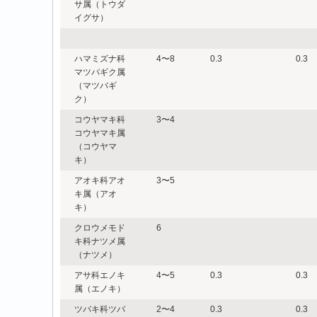
サ属（トウダ
イグサ）
ハマミズナ科
4〜8
0.3
0.3
マツバギク属
（マツバギ
ク）
コウヤマキ科
3〜4
コウヤマキ属
（コウヤマ
キ）
アオキ科アオ
3〜5
キ属（アオ
キ）
クロウメモド
6
キ科ナツメ属
（ナツメ）
アサ科エノキ
4〜5
0.3
0.3
属（エノキ）
ツバキ科ツバ
2〜4
0.3
0.3