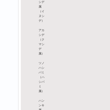
シデ
属
（イ
ヌシ
デ）
アカ
シデ
（ク
マシ
デ
属）
ツノ
ハシ
バミ
（ハ
シバ
ミ
属）
ハン
ンキ
属