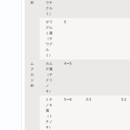
科
ウチ
クル
ミ）
サワ
5
グル
ミ属
（サ
ワグ
ル
ミ）
ム
カエ
4〜5
ク
デ属
ロ
（チ
ジ
ドリ
科
ノ
キ）
トチ
5〜6
0.3
0.3
ノキ
属
（ト
チノ
キ）