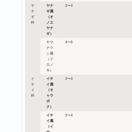
ヤ
ヤナ
3〜4
ナ
ギ属
ギ
（オ
科
ノエ
ヤナ
ギ）
ヤマ
4〜6
ナラ
シ属
（ド
ロノ
キ）
イ
イチ
3〜4
チ
イ属
イ
（キ
科
ャラ
ボ
ク）
イチ
3〜4
イ属
（イ
チ