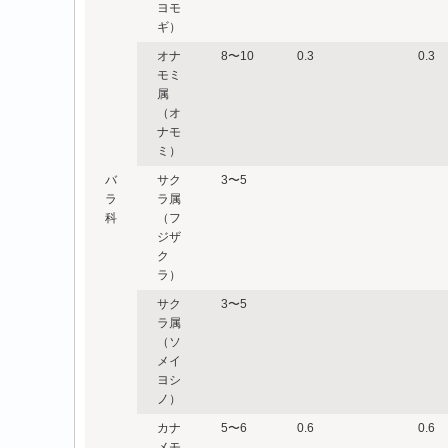
ヨモ
ギ）
オナ
8〜10
0.3
0.3
モミ
属
（オ
ナモ
ミ）
バ
サク
3〜5
ラ
ラ属
科
（フ
ジザ
ク
ラ）
サク
3〜5
ラ属
（ソ
メイ
ヨシ
ノ）
カナ
5〜6
0.6
0.6
メモ