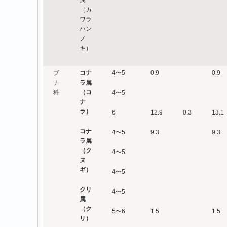
（カ
ワラ
ハン
ノ
キ）
ブ
コナ
4〜5
0.9
0.9
ナ
ラ属
科
（コ
4〜5
ナ
ラ）
6
12.9
0.3
13.1
コナ
4〜5
9.3
9.3
ラ属
（ク
4〜5
ヌ
ギ）
4〜5
クリ
4〜5
属
（ク
5〜6
1.5
1.5
リ）