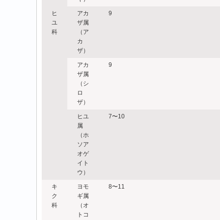
ヒ
アカ
9
ユ
ザ属
科
（ア
カ
ザ）
アカ
9
ザ属
（シ
ロ
ザ）
ヒユ
7〜10
属
（ホ
ソア
オゲ
イト
ウ）
キ
ヨモ
8〜11
ク
ギ属
科
（オ
トコ