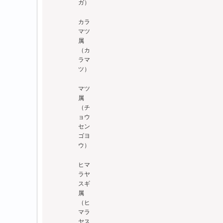
ガ）
カラ
マツ
属
（カ
ラマ
ツ）
マツ
属
（チ
ョウ
セン
ゴヨ
ウ）
ヒマ
ラヤ
スギ
属
（ヒ
マラ
ヤス