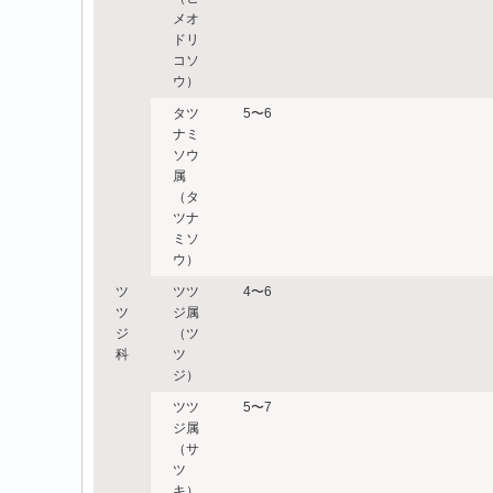
メオ
ドリ
コソ
ウ）
タツ
5〜6
ナミ
ソウ
属
（タ
ツナ
ミソ
ウ）
ツ
ツツ
4〜6
ツ
ジ属
ジ
（ツ
科
ツ
ジ）
ツツ
5〜7
ジ属
（サ
ツ
キ）