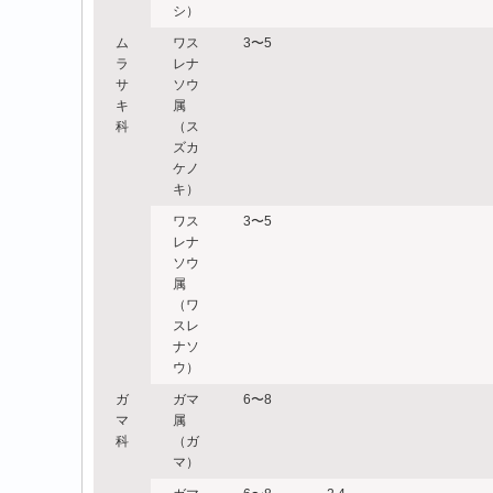
シ）
ム
ワス
3〜5
ラ
レナ
サ
ソウ
キ
属
科
（ス
ズカ
ケノ
キ）
ワス
3〜5
レナ
ソウ
属
（ワ
スレ
ナソ
ウ）
ガ
ガマ
6〜8
マ
属
科
（ガ
マ）