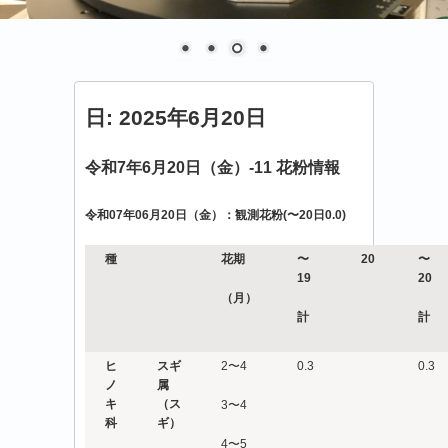
日:
2025年6月20日
令和7年6月20日（金）-11 花粉情報
令和07年06月20日（金）：観測花粉(〜20日0.0)
種
花期
〜
20
〜
19
20
（月）
計
計
ヒ
スギ
2〜4
0.3
0.3
ノ
属
キ
（ス
3〜4
科
ギ）
4〜5