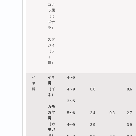
コナ
ラ属
（ミ
ズナ
ラ）
スダ
ジイ
（シ
ィ
属）
イ
イネ
4〜6
ネ
属
科
（イ
4〜9
0.6
0.6
ネ）
3〜5
カモ
ガヤ
5〜6
2.4
0.3
2.7
属
（カ
4〜9
3.9
3.9
モガ
ヤ）