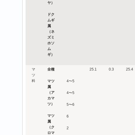
ヤ）
ドク
ムギ
属
（ネ
ズミ
ホソ
ム
ギ）
マ
全種
25.1
0.3
25.4
ツ
科
マツ
4〜5
属
（ア
4〜5
カマ
ツ）
5〜6
マツ
6
属
（ク
2
ロマ