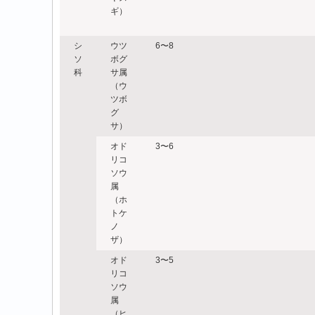
ギ）
シ
ウツ
6〜8
ソ
ボグ
科
サ属
（ウ
ツボ
グ
サ）
オド
3〜6
リコ
ソウ
属
（ホ
トケ
ノ
ザ）
オド
3〜5
リコ
ソウ
属
（ヒ