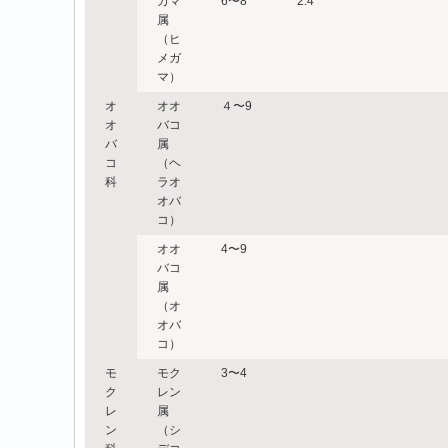
ガマ
6〜8
2.4
属
（ヒ
メガ
マ）
オ
オオ
４〜9
オ
バコ
バ
属
コ
（ヘ
科
ラオ
オバ
コ）
オオ
4〜9
バコ
属
（オ
オバ
コ）
モ
モク
3〜4
ク
レン
レ
属
ン
（シ