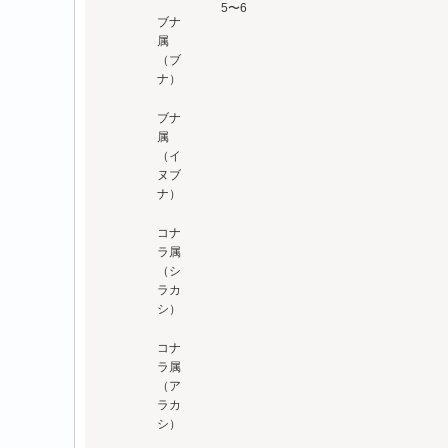
5〜6
ブナ
属
（ブ
ナ）
ブナ
属
（イ
ヌブ
ナ）
コナ
ラ属
（シ
ラカ
シ）
コナ
ラ属
（ア
ラカ
シ）