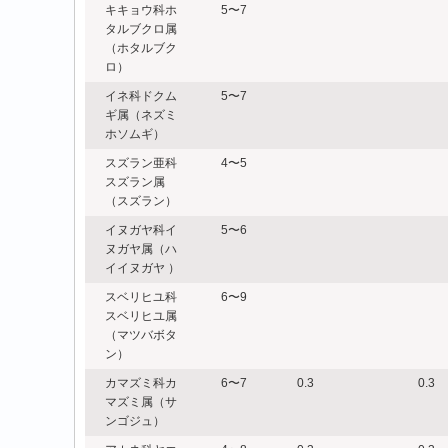
キキョウ科ホ
5〜7
タルブクロ属
（ホタルブク
ロ）
イネ科ドクム
5〜7
ギ属（ネズミ
ホソムギ）
スズラン亜科
4〜5
スズラン属
（スズラン）
イヌガヤ科イ
5〜6
ヌガヤ属（ハ
イイヌガヤ ）
スベリヒユ科
6〜9
スベリヒユ属
（マツバボタ
ン）
カマズミ科カ
6〜7
0.3
0.3
マズミ属（サ
ンゴジュ）