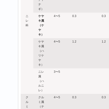
ナ
ギ）
ニ
ケヤ
4〜5
0.3
0.3
レ
キ属
科
（ケ
ヤ
キ）
ケヤ
4〜5
1.2
1.2
キ属
（ハ
リケ
ヤ
キ）
ニレ
3〜5
属
（ハ
ルニ
レ）
ク
クル
4〜5
0.3
0.3
ル
ミ属
ミ
（テ