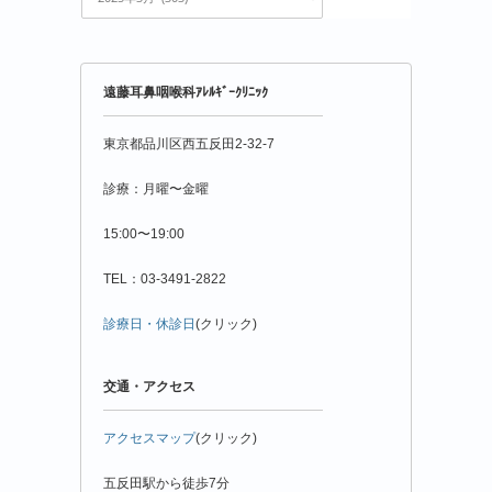
粉
情
報
年
遠藤耳鼻咽喉科ｱﾚﾙｷﾞｰｸﾘﾆｯｸ
月
別
東京都品川区西五反田2-32-7
診療：月曜〜金曜
15:00〜19:00
TEL：03-3491-2822
診療日・休診日
(クリック)
交通・アクセス
アクセスマップ
(クリック)
五反田駅から徒歩7分