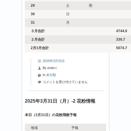
29
土
雨
30
日
31
月
３月合計
4744.0
２月合計
330.7
2
月3月合計
5074.7
2025年3月31日
By
endo-t
In
未分類
2025
コメントを受け付けていません
年
3
月
2025年3月31日（月）-2 花粉情報
31
日
本日（3月31日）の花粉飛散予報
（月）-3
花
粉
地域
予報