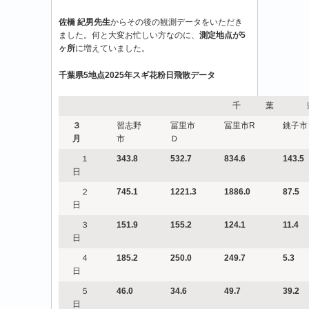
日
佐橋 紀男先生
からその後の観測データをいただき
（月）-5
ました。何と大変お忙しい方なのに、
測定地点が5
花
ヶ所
に増えていました。
粉
情
千葉県5地点2025年スギ花粉日飛散データ
報
は
千 葉 
３
習志野
冨里市
冨里市R
銚子市
月
市
Ｄ
１
343.8
532.7
834.6
143.5
日
２
745.1
1221.3
1886.0
87.5
日
３
151.9
155.2
124.1
11.4
日
４
185.2
250.0
249.7
5.3
日
５
46.0
34.6
49.7
39.2
日