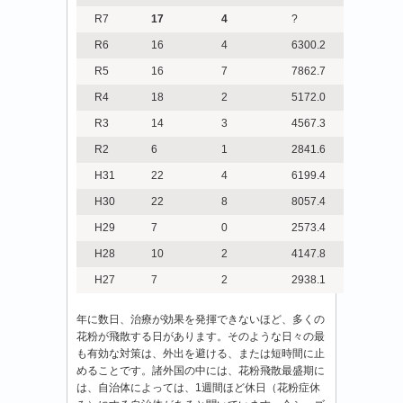
R7
17
4
?
R6
16
4
6300.2
R5
16
7
7862.7
R4
18
2
5172.0
R3
14
3
4567.3
R2
6
1
2841.6
H31
22
4
6199.4
H30
22
8
8057.4
H29
7
0
2573.4
H28
10
2
4147.8
H27
7
2
2938.1
年に数日、治療が効果を発揮できないほど、多くの
花粉が飛散する日があります。そのような日々の最
も有効な対策は、外出を避ける、または短時間に止
めることです。諸外国の中には、花粉飛散最盛期に
は、自治体によっては、1週間ほど休日（花粉症休