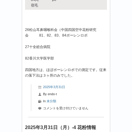
宿毛
26松山耳鼻咽喉科会（中国四国空中花粉研究
会 81、82、83、84ポーレンロボ
27十全総合病院
82香川大学医学部
四国地方は、ほぼポーレンロボでの測定です。従来
の落下法は３ヶ所のみでした。
2025年3月31日
By
endo-t
In
未分類
2025
コメントを受け付けていません
年
3
月
2025年3月31日（月）-4 花粉情報
31