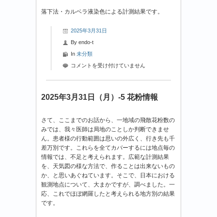
落下法・カルベラ液染色による計測結果です。
2025年3月31日
By
endo-t
In
未分類
2025
コメントを受け付けていません
年
3
月
2025年3月31日（月）-5 花粉情報
31
日
さて、ここまでのお話から、一地域の飛散花粉数の
（月）-6
みでは、我々医師は局地のことしか判断できませ
花
ん。患者様の行動範囲は思いの外広く、行き先も千
粉
差万別です。これらを全てカバーするには地点毎の
情
情報では、不足と考えられます。広範な計測結果
報
を、天気図の様な方法で、作ることは出来ないもの
は
か、と思いあぐねています。そこで、日本における
観測地点について、大まかですが、調べました。一
応、これでほぼ網羅したと考えられる地方別の結果
です。