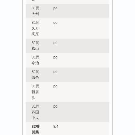
81同
po
大州
81同
po
久万
高原
81同
po
松山
81同
po
今治
81同
po
西条
81同
po
新居
浜
81同
po
四国
中央
82香
3/4
川県