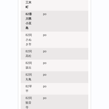
三木
町
82香
po
川県
小豆
島
82同
po
さぬ
き市
82同
po
高松
82同
po
坂出
82同
po
丸亀
82琴
po
平
82同
po
観音
寺