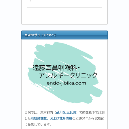
年
3
月
31
日
（月）-1
当Webサイトについて
花
粉
情
報
は
当院では、東京都内（
品川区 五反田
）で顕微鏡下で計測
した
花粉飛散数、および花粉情報
など1984年から試験的
に提供しています。