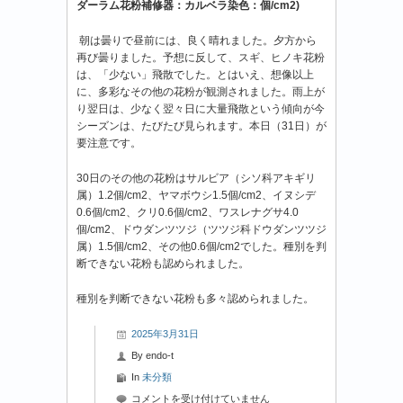
ダーラム花粉補修器：カルベラ染色：個/cm2)
朝は曇りで昼前には、良く晴れました。夕方から
再び曇りました。予想に反して、スギ、ヒノキ花粉
は、「少ない」飛散でした。とはいえ、想像以上
に、多彩なその他の花粉が観測されました。雨上が
り翌日は、少なく翌々日に大量飛散という傾向が今
シーズンは、たびたび見られます。本日（31日）が
要注意です。
30日のその他の花粉はサルビア（シソ科アキギリ
属）1.2個/cm2、ヤマボウシ1.5個/cm2、イヌシデ
0.6個/cm2、クリ0.6個/cm2、ワスレナグサ4.0
個/cm2、ドウダンツツジ（ツツジ科ドウダンツツジ
属）1.5個/cm2、その他0.6個/cm2でした。種別を判
断できない花粉も認められました。
種別を判断できない花粉も多々認められました。
2025年3月31日
By
endo-t
In
未分類
2025
コメントを受け付けていません