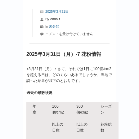
2025年3月31日
By
endo-t
In
未分類
2025
コメントを受け付けていません
年
3
月
2025年3月31日（月）-7 花粉情報
31
日
○3月31日（月）：さて、それでは1日に100個/cm2
（月）-8
を超える日は、どのくらいあるでしょうか。当地で
花
調べた結果が以下のとおりです。
粉
情
過去の飛散状況
報
は
年
100
300
シーズ
度
個/cm2
個/cm2
ン
以上の
以上の
花粉総
日数
日数
数