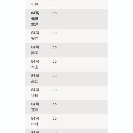
祖谷
84高
po
知県
室戸
84同
po
安芸
84同
po
南国
84同
po
本山
84同
po
高知
84同
po
須崎
84同
po
窪川
84同
po
中村
84同
po