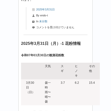
2025年3月31日
By
endo-t
In
未分類
2025
コメントを受け付けていません
年
3
月
2025年3月31日（月）-1 花粉情報
31
日
令和07年03月30日の観測花粉数
（月）-2
花
粉
天気
ス
ヒ
その
情
ギ
ノ
他
報
キ
は
3月30
曇一
3.7
6.2
15.4
日
時
（日）
雨〜
晴〜
曇