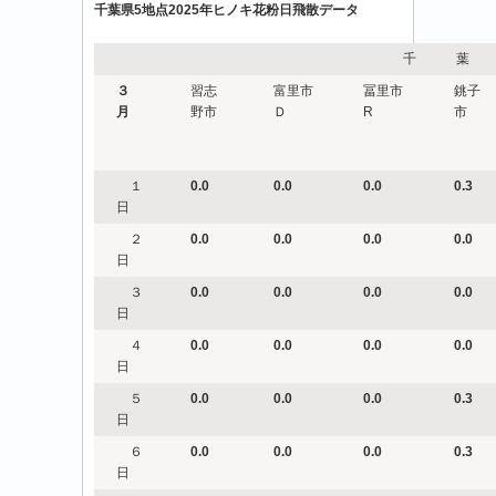
千葉県5地点2025年ヒノキ花粉日飛散データ
千 葉 
３
習志
富里市
冨里市
銚子
月
野市
Ｄ
R
市
１
0.0
0.0
0.0
0.3
日
２
0.0
0.0
0.0
0.0
日
３
0.0
0.0
0.0
0.0
日
４
0.0
0.0
0.0
0.0
日
５
0.0
0.0
0.0
0.3
日
６
0.0
0.0
0.0
0.3
日