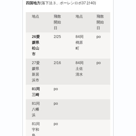
四国地方
(落下法３、ポーレンロボ37 計40)
地点
飛散
地点
飛散
開始
開始
日
日
26愛
2/25
84同
po
媛県
檮原
松山
町
市
27愛
2/16
84同
po
媛県
土佐
新居
清水
浜市
81同
po
三崎
81同
po
八幡
浜
81同
po
宇和
島