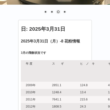
日:
2025年3月31日
2025年3月31日（月）-8 花粉情報
3
月の飛散状況です
年 度
ス ギ
ヒ ノ キ
2009年
2851.1
124.8
4
2010年
1248.4
13.4
1
2011年
7641.1
215.6
6
2012年
1808.5
24.3
9