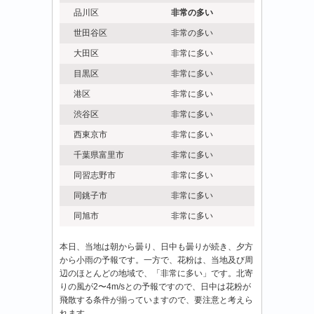
情
品川区
非常の多い
報
は
世田谷区
非常の多い
大田区
非常に多い
目黒区
非常に多い
港区
非常に多い
渋谷区
非常に多い
西東京市
非常に多い
千葉県富里市
非常に多い
同習志野市
非常に多い
同銚子市
非常に多い
同旭市
非常に多い
本日、当地は朝から曇り、日中も曇りが続き、夕方
から小雨の予報です。一方で、花粉は、当地及び周
辺のほとんどの地域で、「非常に多い」です。北寄
りの風が2〜4m/sとの予報ですので、日中は花粉が
飛散する条件が揃っていますので、要注意と考えら
れます。