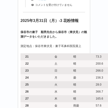
2025
コメントを受け付けていません
年
3
月
2025年3月31日（月）-3 花粉情報
31
日
保谷市の兼子 順男先生から保谷市（東伏見）の観
（月）-4
測データをいただきました。
花
粉
測定地点：保谷市東伏見：兼子耳鼻科医院屋上
情
報
は
21
金
晴
73.3
22
土
晴
200.6
23
日
晴
266.0
24
月
曇
156.3
25
火
晴
28.0
26
水
晴
366.7
27
木
晴
165.6
28
金
雨曇
57.6