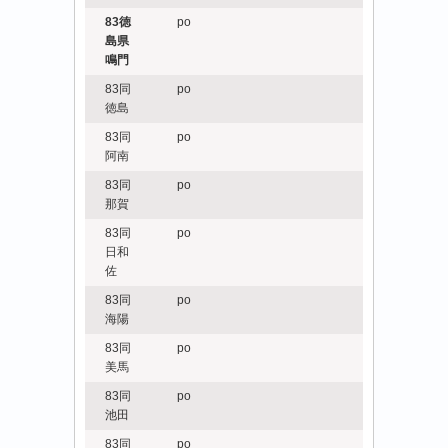
83徳
po
島県
鳴門
83同
po
徳島
83同
po
阿南
83同
po
那賀
83同
po
日和
佐
83同
po
海陽
83同
po
美馬
83同
po
池田
83同
po