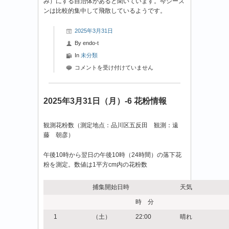
み）にする自治体があると聞いています。今シーズ
ンは比較的集中して飛散しているようです。
2025年3月31日
By
endo-t
In
未分類
2025
コメントを受け付けていません
年
3
月
2025年3月31日（月）-6 花粉情報
31
日
観測花粉数（測定地点：品川区五反田 観測：遠
（月）-7
藤 朝彦）
花
粉
午後10時から翌日の午後10時（24時間）の落下花
情
粉を測定。数値は1平方cm内の花粉数
報
は
捕集開始日時
天気
時 分
1
（土）
22:00
晴れ