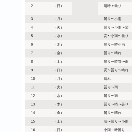
2
（日）
晴時々曇り
3
（月）
曇り〜小雨
4
（火）
曇り〜小雨〜霙
5
（水）
霙〜小雨〜曇り
6
（木）
曇り一時小雨
7
（金）
曇り〜晴れ
8
（土）
曇り一時雪〜雨
9
（日）
霙〜曇り〜晴れ
10
（月）
晴れ
11
（火）
曇り〜雨
12
（水）
曇り〜雨
13
（木）
曇り〜晴〜曇り
14
（金）
曇り〜晴れ
15
（土）
晴〜曇り〜小雨
16
（日）
小雨一時曇り