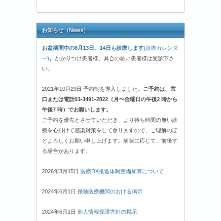
お知らせ（News）
お盆期間中の8月13日、14日も診療します
(診療カレンダ
ー)
。
かかりつけ患者様、具合の悪い患者様は受診下さ
い。
2021年10月29日 予約制を導入しました。
ご予約は、窓
口または電話03-3491-2822（月〜金曜日の午後2 時から
午後7 時）でお願いします。
ご予約を優先とさせていただき、より待ち時間の無い診
療を心掛けて感染対策をして参りますので、ご理解のほ
どよろしくお願い申し上げます。病状に応じて、前後す
る場合があります。
2026年3月15日
医療DX推進体制整備加算について
2024年6月1日
保険医療機関のおける掲示
2024年6月1日
個人情報保護方針の掲示