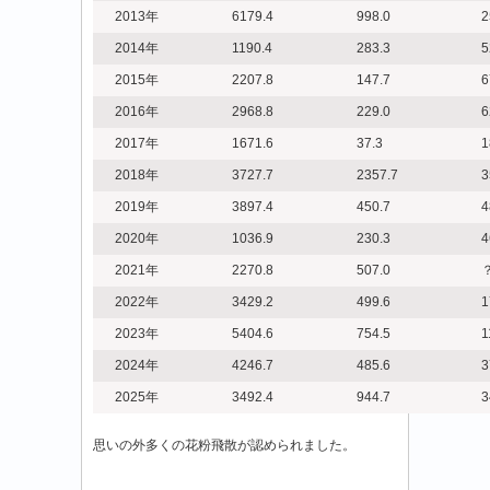
2013年
6179.4
998.0
2
2014年
1190.4
283.3
5
2015年
2207.8
147.7
6
2016年
2968.8
229.0
6
2017年
1671.6
37.3
1
2018年
3727.7
2357.7
3
2019年
3897.4
450.7
4
2020年
1036.9
230.3
4
2021年
2270.8
507.0
2022年
3429.2
499.6
1
2023年
5404.6
754.5
1
2024年
4246.7
485.6
3
2025年
3492.4
944.7
3
思いの外多くの花粉飛散が認められました。