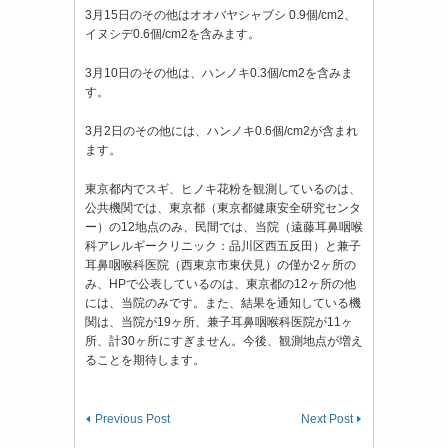
3月15日のその他はオオバヤシャブシ 0.9個/cm2、
イヌシデ0.6個/cm2を含みます。
3月10日のその他は、ハンノキ0.3個/cm2を含みま
す。
3月2日のその他には、ハンノキ0.6個/cm2が含まれ
ます。
東京都内でスギ、ヒノキ花粉を観測しているのは、
公共機関では、東京都（東京都健康安全研究センタ
ー）の12地点のみ、民間では、当院（遠藤耳鼻咽喉
科アレルギークリニック：品川区西五反田）と兼子
耳鼻咽喉科医院（西東京市東伏見）の僅か2ヶ所の
み、HPで公表しているのは、東京都の12ヶ所の他
には、当院のみです。また、結果を通知している機
関は、当院が19ヶ所、兼子耳鼻咽喉科医院が11ヶ
所、計30ヶ所にすぎません。今後、観測地点が増え
ることを期待します。
Previous Post
Next Post