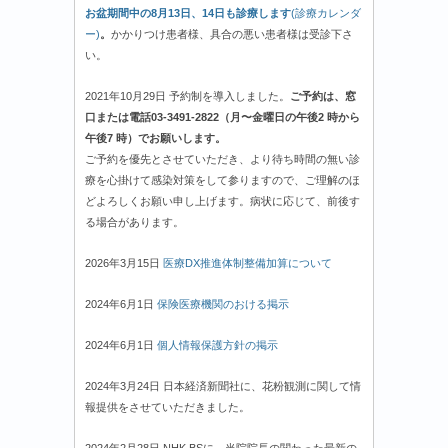
お盆期間中の8月13日、14日も診療します
(診療カレンダ
ー)
。
かかりつけ患者様、具合の悪い患者様は受診下さ
い。
2021年10月29日 予約制を導入しました。
ご予約は、窓
口または電話03-3491-2822（月〜金曜日の午後2 時から
午後7 時）でお願いします。
ご予約を優先とさせていただき、より待ち時間の無い診
療を心掛けて感染対策をして参りますので、ご理解のほ
どよろしくお願い申し上げます。病状に応じて、前後す
る場合があります。
2026年3月15日
医療DX推進体制整備加算について
2024年6月1日
保険医療機関のおける掲示
2024年6月1日
個人情報保護方針の掲示
2024年3月24日 日本経済新聞社に、花粉観測に関して情
報提供をさせていただきました。
2024年2月28日 NHK BSに、当院院長の関わった最新の