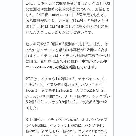
14日、日本テレビの取材を受けました。今回も花粉
の観測法や鏡検時の花粉の判別について、お話しま
した。14日夜（newszero）に放送予定でしたが、
政治問題が起こり、翌日朝（Oha!4）の放映となり
ました。14日には当HPに非常に多くのアクセスを
いただきました。ありがとうございます。
ヒノキ花粉が1.9個/cm2観測されました。また、そ
の他にはイチョウと思われる花粉が1.2個/cm2含ま
れます。イチョウは・イチョウ科雌雄異株で4〜5月
に開花。花粉症は1978年に
舘野 幸司がアレルギ
ー28 220―220に花粉症を報告しています。
27日は、イチョウ14.2個/cm2、オオバヤシャブシ
1.9個/cm2、イヌシデ4.3個/cm2、ハンノキ3.4
個/cm2、ヤマモモ1.9個/cm2、カツラ5.2個/cm2、
シラカンバ6.2個/cm2、クリ1.2個/cm2、シデコブシ
6.2個/cm2 ,マンサク0.9個/cm2、その他8.6個/cm2
でした。
3月26日は、イチョウ5.2個/cm2、オオバヤシャブ
シ4.0個/cm2、イヌシデ3.1個/cm2、ハンノキ4.3
個/cm2、ヤマモモ12.1個/cm2、エノキ2.8個/cm2、