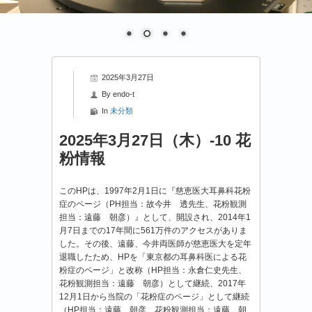
2025年3月27日
By
endo-t
In
未分類
2025年3月27日（木）-10 花
粉情報
このHPは、1997年2月1日に『慈恵医大耳鼻科花粉
症のページ（PH担当：故今井 透先生、花粉観測
担当：遠藤 朝彦）』として、開設され、2014年1
月7日までの17年間に561万件のアクセスがありま
した。その後、遠藤、今井両医師が慈恵医大を定年
退職したため、HPを「東京都の耳鼻科医による花
粉症のページ」と改称（HP担当：永倉仁史先生、
花粉観測担当：遠藤 朝彦）として継続、2017年
12月1日から当院の「花粉症のページ」として継続
（HP担当：遠藤 朝彦、花粉観測担当：遠藤 朝