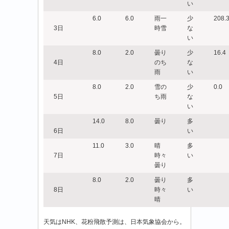
い
6.0
6.0
雨一
少
208.
3日
時雪
な
い
8.0
2.0
曇り
少
16.4
4日
のち
な
雨
い
8.0
2.0
雪の
少
0.0
5日
ち雨
な
い
14.0
8.0
曇り
多
6日
い
11.0
3.0
晴
多
7日
時々
い
曇り
8.0
2.0
曇り
多
8日
時々
い
晴
天気はNHK、花粉飛散予測は、日本気象協会から。