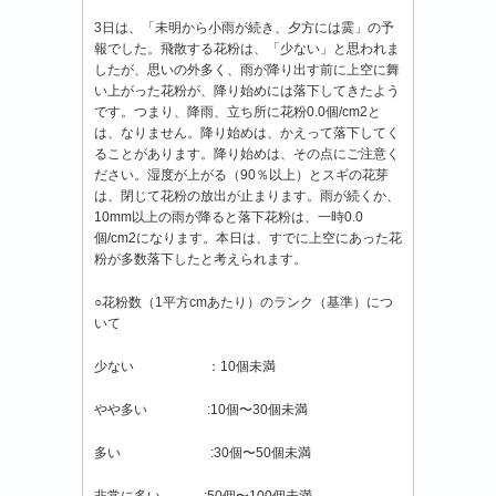
3日は、「未明から小雨が続き、夕方には霙」の予
報でした。飛散する花粉は、「少ない」と思われま
したが、思いの外多く、雨が降り出す前に上空に舞
い上がった花粉が、降り始めには落下してきたよう
です。つまり、降雨、立ち所に花粉0.0個/cm2と
は、なりません。降り始めは、かえって落下してく
ることがあります。降り始めは、その点にご注意く
ださい。湿度が上がる（90％以上）とスギの花芽
は、閉じて花粉の放出が止まります。雨が続くか、
10mm以上の雨が降ると落下花粉は、一時0.0
個/cm2になります。本日は、すでに上空にあった花
粉が多数落下したと考えられます。
○花粉数（1平方cmあたり）のランク（基準）につ
いて
少ない ：10個未満
やや多い :10個〜30個未満
多い :30個〜50個未満
非常に多い :50個〜100個未満