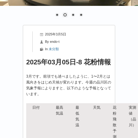
2025年3月5日
By
endo-t
In
未分類
2025年03月05日-8 花粉情報
3月です。前項でも述べましたように、1〜2月とは
風向きをはじめ天候が変わります。今週の品川区の
気象予報によりますと、以下のような予報となって
います。
日付
最高
最
天気
花
実測
気温
低
粉
値
気
飛
（品
温
散
川）
予
測