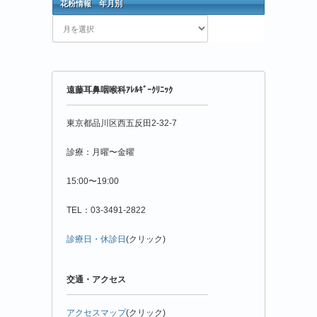
花粉情報 年月別
花
粉
情
報
年
遠藤耳鼻咽喉科ｱﾚﾙｷﾞｰｸﾘﾆｯｸ
月
別
東京都品川区西五反田2-32-7
診療：月曜〜金曜
15:00〜19:00
TEL：03-3491-2822
診療日・休診日
(クリック)
交通・アクセス
アクセスマップ
(クリック)