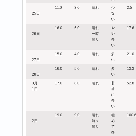
11.0
3.0
晴れ
少
2.5
25日
な
い
16.0
5.0
晴れ
や
17.6
26
日
一時
や
曇り
多
い
15.0
4.0
晴れ
多
21.0
27日
い
16.0
5.0
晴れ
多
13.3
28日
い
3月
17.0
8.0
晴れ
非
52.8
1日
常
に
多
い
19.0
9.0
晴れ
極
100.
2日
時々
め
曇り
て
多