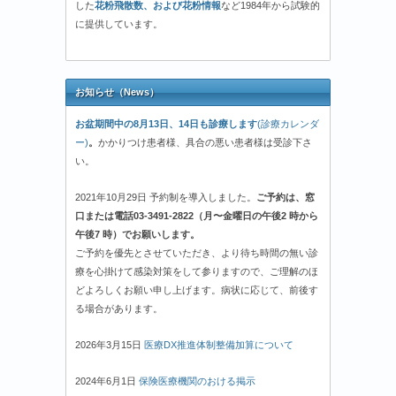
した
花粉飛散数、および花粉情報
など1984年から試験的
に提供しています。
お知らせ（News）
お盆期間中の8月13日、14日も診療します
(診療カレンダ
ー)
。
かかりつけ患者様、具合の悪い患者様は受診下さ
い。
2021年10月29日 予約制を導入しました。
ご予約は、窓
口または電話03-3491-2822（月〜金曜日の午後2 時から
午後7 時）でお願いします。
ご予約を優先とさせていただき、より待ち時間の無い診
療を心掛けて感染対策をして参りますので、ご理解のほ
どよろしくお願い申し上げます。病状に応じて、前後す
る場合があります。
2026年3月15日
医療DX推進体制整備加算について
2024年6月1日
保険医療機関のおける掲示