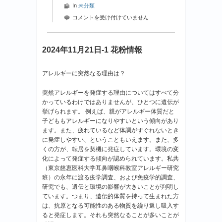
In
未分類
2024
コメントを受け付けていません
年
11
月
2024年11月21日-1 花粉情報
21
日-2
アレルギーに突然なる理由は？
花
粉
突然アレルギーを発症する理由についてはすべて分
情
かっているわけではありませんが、ひとつに遺伝が
報
挙げられます。 例えば、親がアレルギー体質だと
は
子どももアレルギーになりやすいという傾向があり
ます。また、疲れているなど体調がすぐれないとき
に発症しやすい、ということもいえます。また、多
くの方が、転居を契機に発症しています。環境の変
化によって発症する傾向が認められています。私共
（東京慈恵医科大学耳鼻咽喉科教室アレルギー研究
班）の永年に渡る疫学調査、および免疫学的調査、
研究でも、遺伝と環境の影響が大きいことが判明し
ています。つまり、遺伝的体質を持って生まれた方
は、抗原となる可能性のある物質を繰り返し吸入す
ると発症します。それも突然なることが多いことが