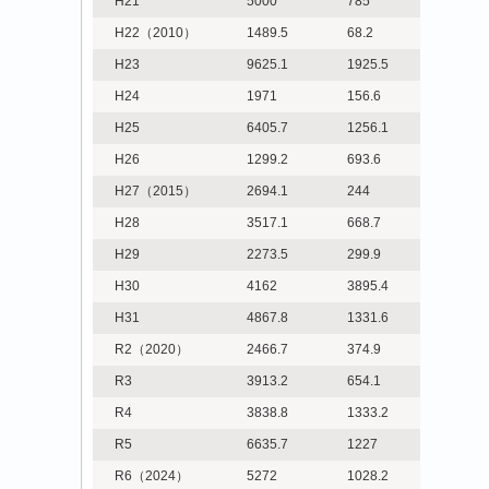
H21
5000
785
H22（2010）
1489.5
68.2
H23
9625.1
1925.5
H24
1971
156.6
H25
6405.7
1256.1
H26
1299.2
693.6
H27（2015）
2694.1
244
H28
3517.1
668.7
H29
2273.5
299.9
H30
4162
3895.4
H31
4867.8
1331.6
R2（2020）
2466.7
374.9
R3
3913.2
654.1
R4
3838.8
1333.2
R5
6635.7
1227
R6（2024）
5272
1028.2