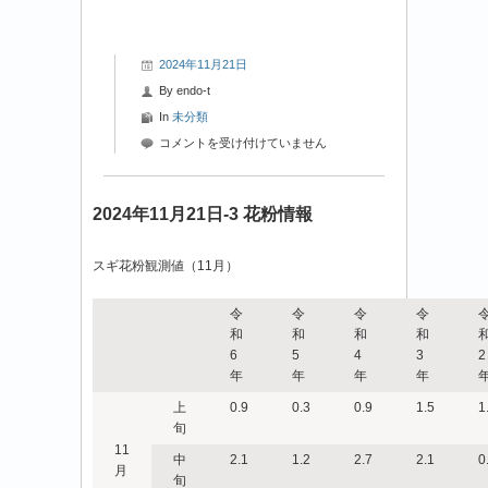
2024年11月21日
By
endo-t
In
未分類
2024
コメントを受け付けていません
年
11
月
2024年11月21日-3 花粉情報
21
日-4
スギ花粉観測値（11月）
花
粉
情
令
令
令
令
報
和
和
和
和
は
6
5
4
3
2
年
年
年
年
上
0.9
0.3
0.9
1.5
1
旬
11
中
2.1
1.2
2.7
2.1
0
月
旬