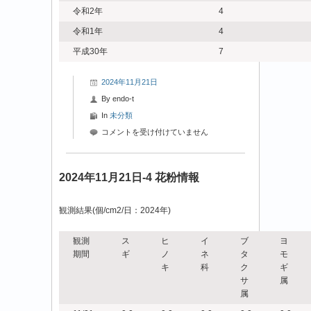
令和2年
4
令和1年
4
平成30年
7
2024年11月21日
By
endo-t
In
未分類
2024
コメントを受け付けていません
年
11
月
2024年11月21日-4 花粉情報
21
日-5
観測結果(個/cm2/日：2024年)
花
粉
情
観測
ス
ヒ
イ
ブ
ヨ
報
期間
ギ
ノ
ネ
タ
モ
は
キ
科
ク
ギ
サ
属
属