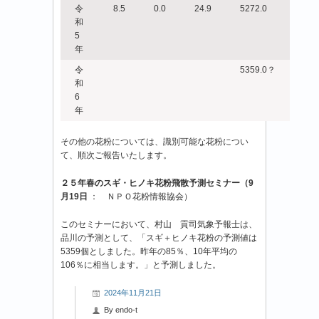
令
8.5
0.0
24.9
5272.0
和
5
年
令
5359.0？
和
6
年
その他の花粉については、識別可能な花粉につい
て、順次ご報告いたします。
２５年春のスギ・ヒノキ花粉飛散予測セミナー（9
月19日
： ＮＰＯ花粉情報協会）
このセミナーにおいて、村山 貢司気象予報士は、
品川の予測として、「スギ＋ヒノキ花粉の予測値は
5359個としました。昨年の85％、10年平均の
106％に相当します。」と予測しました。
2024年11月21日
By
endo-t