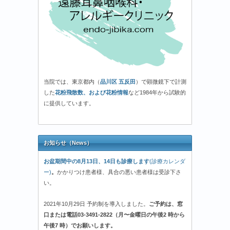
当院では、東京都内（
品川区 五反田
）で顕微鏡下で計測
した
花粉飛散数、および花粉情報
など1984年から試験的
に提供しています。
お知らせ（News）
お盆期間中の8月13日、14日も診療します
(診療カレンダ
ー)
。
かかりつけ患者様、具合の悪い患者様は受診下さ
い。
2021年10月29日 予約制を導入しました。
ご予約は、窓
口または電話03-3491-2822（月〜金曜日の午後2 時から
午後7 時）でお願いします。