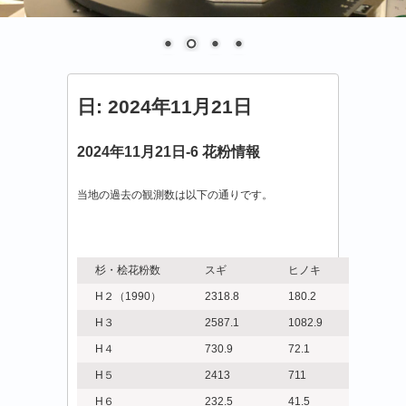
日:
2024年11月21日
2024年11月21日-6 花粉情報
当地の過去の観測数は以下の通りです。
杉・桧花粉数
スギ
ヒノキ
H２（1990）
2318.8
180.2
H３
2587.1
1082.9
H４
730.9
72.1
H５
2413
711
H６
232.5
41.5