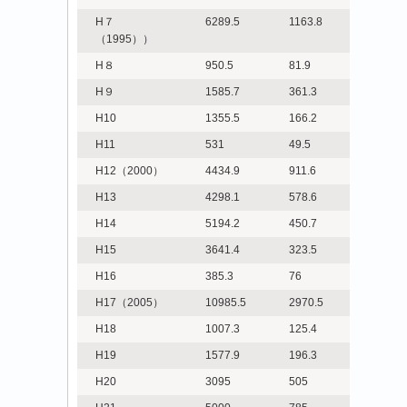
H７
6289.5
1163.8
（1995））
H８
950.5
81.9
H９
1585.7
361.3
H10
1355.5
166.2
H11
531
49.5
H12（2000）
4434.9
911.6
H13
4298.1
578.6
H14
5194.2
450.7
H15
3641.4
323.5
H16
385.3
76
H17（2005）
10985.5
2970.5
H18
1007.3
125.4
H19
1577.9
196.3
H20
3095
505