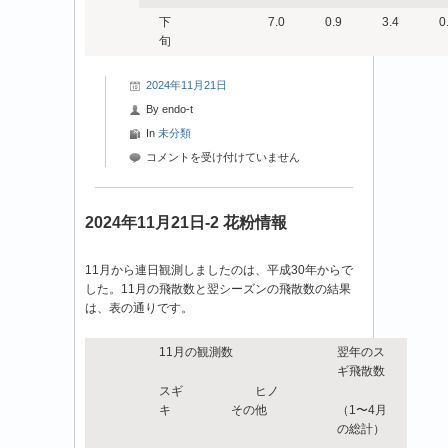
下
7.0
0.9
3.4
0
旬
2024年11月21日
By
endo-t
In
未分類
2024
コメントを受け付けていません
年
11
月
2024年11月21日-2 花粉情報
21
日-3
11月から連日観測しましたのは、平成30年からで
花
した。11月の飛散数と翌シーズンの飛散数の結果
粉
は、表の通りです。
情
報
は
11月の観測数
翌年のス
ギ飛散数
スギ ヒノ
キ その他
（1〜4月
の総計）