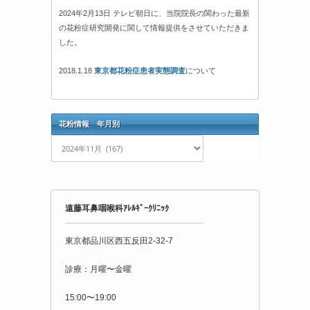
2024年2月13日 テレビ朝日に、当院院長の関わった最新
の花粉症研究開発に関して情報提供をさせていただきま
した。
2018.1.18
東京都花粉症患者実態調査
について
花粉情報 年月別
花
粉
情
報
年
遠藤耳鼻咽喉科ｱﾚﾙｷﾞｰｸﾘﾆｯｸ
月
別
東京都品川区西五反田2-32-7
診療：月曜〜金曜
15:00〜19:00