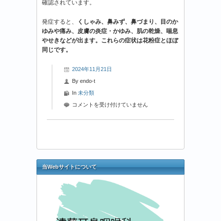
確認されています。
発症すると、
くしゃみ、鼻みず、鼻づまり、目のか
ゆみや痛み、皮膚の炎症・かゆみ、肌の乾燥、喘息
やせきなどが出ます。これらの症状は花粉症とほぼ
同じです。
2024年11月21日
By
endo-t
In
未分類
2024
コメントを受け付けていません
年
11
月
21
日-1
花
当Webサイトについて
粉
情
報
は