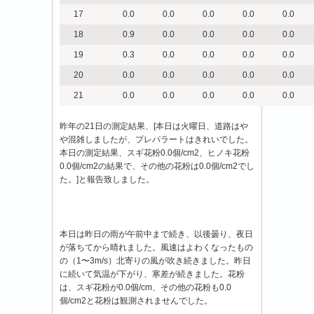
17
0.0
0.0
0.0
0.0
0.0
18
0.9
0.0
0.0
0.0
0.0
19
0.3
0.0
0.0
0.0
0.0
20
0.0
0.0
0.0
0.0
0.0
21
0.0
0.0
0.0
0.0
0.0
昨年の21日の測定結果、[本日は火曜日、道路はや
や混雑しましたが、プレパラートはきれいでした。
本日の測定結果、スギ花粉0.0個/cm2、ヒノキ花粉
0.0個/cm2の結果で、その他の花粉は0.0個/cm2でし
た。]と報告致しました。
本日は昨日の雨が午前中まで続き、以後曇り、夜日
が落ちてから晴れました。風速はよわくなったもの
の（1〜3m/s）北寄りの風が吹き続きました。昨日
に続いて気温が下がり、寒差が続きました。花粉
は、スギ花粉が0.0個/cm、その他の花粉も0.0
個/cm2と花粉は観測されませんでした。