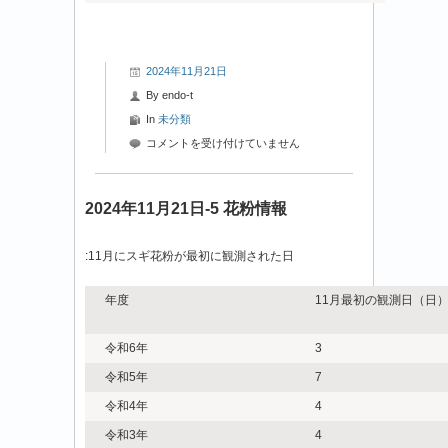
2024年11月21日
By
endo-t
In
未分類
2024
コメントを受け付けていません
年
11
月
2024年11月21日-5 花粉情報
21
日-6
:11月にスギ花粉が最初に観測された日
花
粉
情
年度
11月最初の観測日（日
報
は
令和6年
3
令和5年
7
令和4年
4
令和3年
4