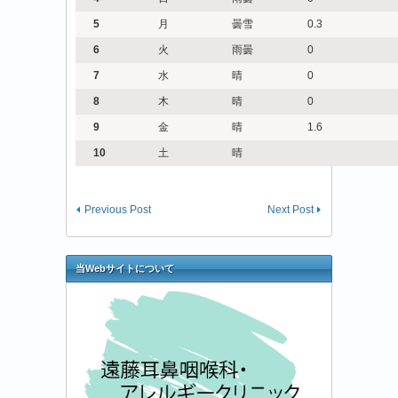
5
月
曇雪
0.3
6
火
雨曇
0
7
水
晴
0
8
木
晴
0
9
金
晴
1.6
10
土
晴
Previous Post
Next Post
当Webサイトについて