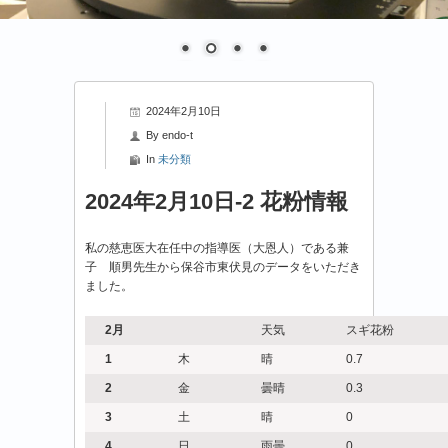
2024年2月10日
By
endo-t
In
未分類
2024年2月10日-2 花粉情報
私の慈恵医大在任中の指導医（大恩人）である兼
子 順男先生から保谷市東伏見のデータをいただき
ました。
2
月
天気
スギ花粉
1
木
晴
0.7
2
金
曇晴
0.3
3
土
晴
0
4
日
雨曇
0