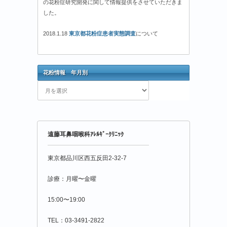
の花粉症研究開発に関して情報提供をさせていただきま
した。
2018.1.18
東京都花粉症患者実態調査
について
花粉情報 年月別
花
粉
情
報
年
遠藤耳鼻咽喉科ｱﾚﾙｷﾞｰｸﾘﾆｯｸ
月
別
東京都品川区西五反田2-32-7
診療：月曜〜金曜
15:00〜19:00
TEL：03-3491-2822