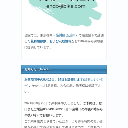
当院では、東京都内（
品川区 五反田
）で顕微鏡下で計測
した
花粉飛散数、および花粉情報
など1984年から試験的
に提供しています。
お知らせ（News）
お盆期間中の8月13日、14日も診療します
(診療カレンダ
ー)
。
かかりつけ患者様、具合の悪い患者様は受診下さ
い。
2021年10月29日 予約制を導入しました。
ご予約は、窓
口または電話03-3491-2822（月〜金曜日の午後2 時から
午後7 時）でお願いします。
ご予約を優先とさせていただき、より待ち時間の無い診
療を心掛けて感染対策をして参りますので、ご理解のほ