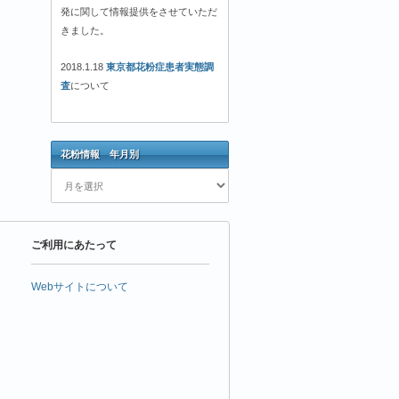
発に関して情報提供をさせていただ
きました。
2018.1.18
東京都花粉症患者実態調
査
について
花粉情報 年月別
花
粉
情
報
ご利用にあたって
年
月
別
Webサイトについて