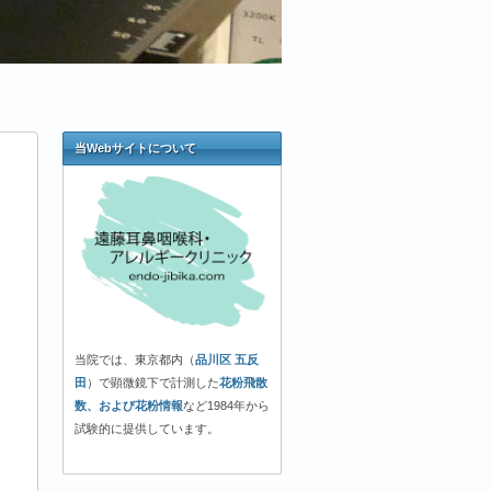
当Webサイトについて
当院では、東京都内（
品川区 五反
田
）で顕微鏡下で計測した
花粉飛散
数、および花粉情報
など1984年から
試験的に提供しています。