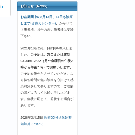
お知らせ（News）
t
お盆期間中の8月13日、14日も診療
します
(診療カレンダー)
。
かかりつ
け患者様、具合の悪い患者様は受診
下さい。
2021年10月29日 予約制を導入しま
した。
ご予約は、窓口または電話
03-3491-2822（月〜金曜日の午後2
時から午後7 時）でお願いします。
ご予約を優先とさせていただき、よ
り待ち時間の無い診療を心掛けて感
染対策をして参りますので、ご理解
のほどよろしくお願い申し上げま
す。病状に応じて、前後する場合が
あります。
2026年3月15日
医療DX推進体制整
備加算について