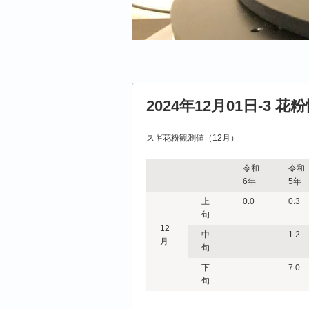
2024年12月01日-3 花
スギ花粉観測値（12月）
令和
令和
6年
5年
上
0.0
0.3
旬
12
中
1.2
月
旬
下
7.0
旬