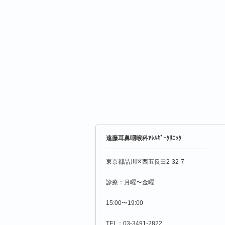
遠藤耳鼻咽喉科ｱﾚﾙｷﾞｰｸﾘﾆｯｸ
東京都品川区西五反田2-32-7
診療：月曜〜金曜
15:00〜19:00
TEL：03-3491-2822