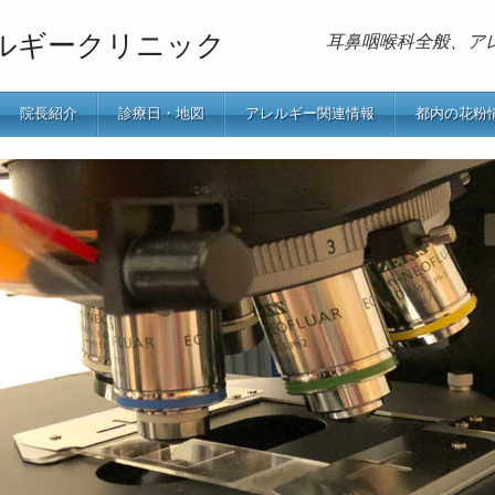
ルギークリニック
耳鼻咽喉科全般、ア
院長紹介
診療日・地図
アレルギー関連情報
都内の花粉