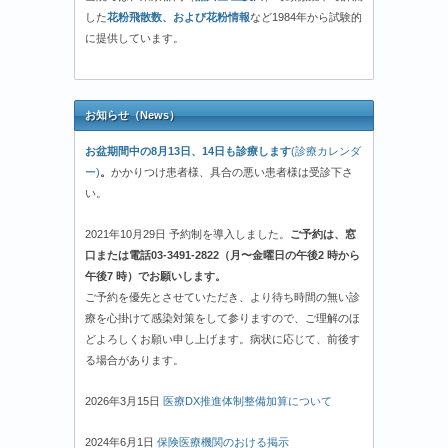
した
花粉飛散数、および花粉情報
など1984年から試験的
に提供しています。
お知らせ（News）
お盆期間中の8月13日、14日も診療します
(診療カレンダ
ー)
。
かかりつけ患者様、具合の悪い患者様は受診下さ
い。
2021年10月29日 予約制を導入しました。
ご予約は、窓
口または電話03-3491-2822（月〜金曜日の午後2 時から
午後7 時）でお願いします。
ご予約を優先とさせていただき、より待ち時間の無い診
療を心掛けて感染対策をして参りますので、ご理解のほ
どよろしくお願い申し上げます。病状に応じて、前後す
る場合があります。
2026年3月15日
医療DX推進体制整備加算について
2024年6月1日
保険医療機関のおける掲示