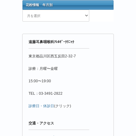
花粉情報 年月別
花
粉
情
報
年
遠藤耳鼻咽喉科ｱﾚﾙｷﾞｰｸﾘﾆｯｸ
月
別
東京都品川区西五反田2-32-7
診療：月曜〜金曜
15:00〜19:00
TEL：03-3491-2822
診療日・休診日
(クリック)
交通・アクセス