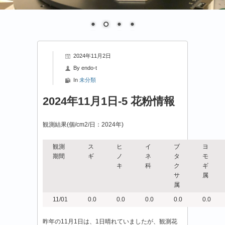
2024年11月2日
By
endo-t
In
未分類
2024年11月1日-5 花粉情報
観測結果(個/cm2/日：2024年)
観測
ス
ヒ
イ
ブ
ヨ
期間
ギ
ノ
ネ
タ
モ
キ
科
ク
ギ
サ
属
属
11/01
0.0
0.0
0.0
0.0
0.0
昨年の11月1日は、1日晴れていましたが、観測花