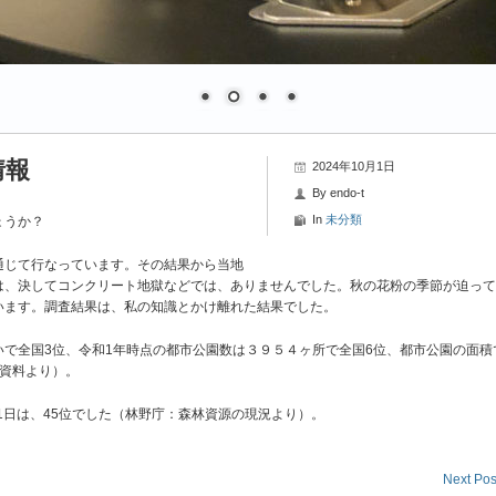
情報
2024年10月1日
By
endo-t
In
未分類
ょうか？
通じて行なっています。その結果から当地
は、決してコンクリート地獄などでは、ありませんでした。秋の花粉の季節が迫って
います。調査結果は、私の知識とかけ離れた結果でした。
で全国3位、令和1年時点の都市公園数は３９５４ヶ所で全国6位、都市公園の面積
社資料より）。
31日は、45位でした（林野庁：森林資源の現況より）。
Next Pos