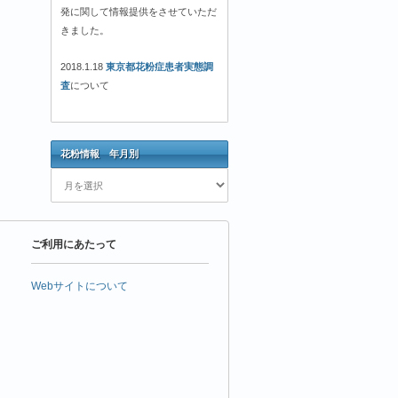
発に関して情報提供をさせていただ
きました。
2018.1.18
東京都花粉症患者実態調
査
について
花粉情報 年月別
花
粉
情
報
ご利用にあたって
年
月
別
Webサイトについて