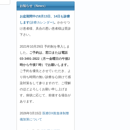
お知らせ（News）
お盆期間中の8月13日、14日も診療
します
(診療カレンダー)
。
かかりつ
け患者様、具合の悪い患者様は受診
下さい。
2021年10月29日 予約制を導入しま
した。
ご予約は、窓口または電話
03-3491-2822（月〜金曜日の午後2
時から午後7 時）でお願いします。
ご予約を優先とさせていただき、よ
り待ち時間の無い診療を心掛けて感
染対策をして参りますので、ご理解
のほどよろしくお願い申し上げま
す。病状に応じて、前後する場合が
あります。
2026年3月15日
医療DX推進体制整
備加算について