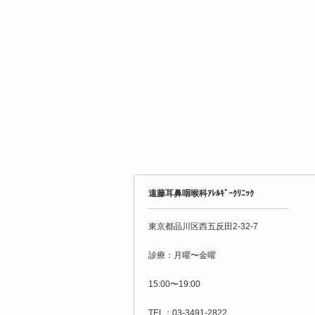
遠藤耳鼻咽喉科ｱﾚﾙｷﾞｰｸﾘﾆｯｸ
東京都品川区西五反田2-32-7
診療：月曜〜金曜
15:00〜19:00
TEL：03-3491-2822