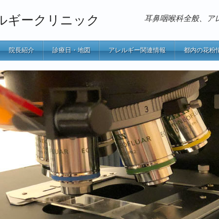
ルギークリニック
耳鼻咽喉科全般、ア
院長紹介
診療日・地図
アレルギー関連情報
都内の花粉