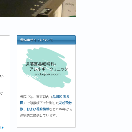
当Webサイトについて
い
で
当院では、東京都内（
品川区 五反
田
）で顕微鏡下で計測した
花粉飛散
数、および花粉情報
など1984年から
試験的に提供しています。
t