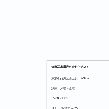
遠藤耳鼻咽喉科ｱﾚﾙｷﾞｰｸﾘﾆｯｸ
東京都品川区西五反田2-32-7
診療：月曜〜金曜
15:00〜19:00
TEL：03-3491-2822