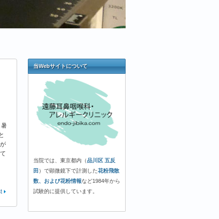
当Webサイトについて
き暑
と
が
て
当院では、東京都内（
品川区 五反
田
）で顕微鏡下で計測した
花粉飛散
数、および花粉情報
など1984年から
試験的に提供しています。
t