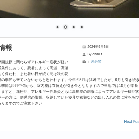
粉情報
2024年9月6日
By
endo-t
In
未分類
原因抗原に関わらずアレルギー症状が軽い
候条件にあって、残暑によって高温、高湿
良く保たれ、また暑い日が続く間は秋の花
塵の季節も来ていないからと思われます。今年の8月は猛暑でしたが、9月も引き続
季節は9月中旬から、室内塵は衣替えが引き金となりますので当地では10月が本番
りますと、花粉症、アレルギー性鼻炎ともに温度差の刺激によってアレルギー様症状
ギーの方は、冷暖房の影響、収納していた寝具や衣類などの出し入れの際に埃をあび
ありますのでご注意下さい
Next Pos