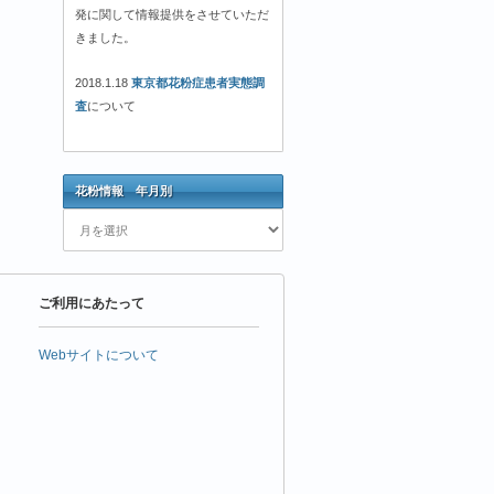
発に関して情報提供をさせていただ
きました。
2018.1.18
東京都花粉症患者実態調
査
について
花粉情報 年月別
花
粉
情
報
ご利用にあたって
年
月
別
Webサイトについて