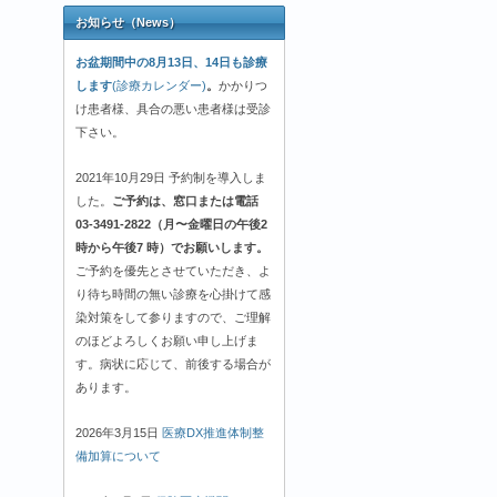
お知らせ（News）
お盆期間中の8月13日、14日も診療
します
(診療カレンダー)
。
かかりつ
け患者様、具合の悪い患者様は受診
下さい。
2021年10月29日 予約制を導入しま
した。
ご予約は、窓口または電話
03-3491-2822（月〜金曜日の午後2
時から午後7 時）でお願いします。
ご予約を優先とさせていただき、よ
り待ち時間の無い診療を心掛けて感
染対策をして参りますので、ご理解
のほどよろしくお願い申し上げま
す。病状に応じて、前後する場合が
あります。
2026年3月15日
医療DX推進体制整
備加算について