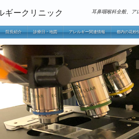
ルギークリニック
耳鼻咽喉科全般、ア
院長紹介
診療日・地図
アレルギー関連情報
都内の花粉