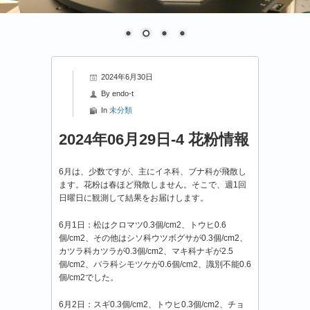
2024年6月30日
By
endo-t
In
未分類
2024年06月29日-4 花粉情報
6月は、少数ですが、主にイネ科、ブナ科が飛散し
ます。花粉は春ほど飛散しません。そこで、週1回
日曜日に観測して結果をお届けします。
6月1日：松はクロマツ0.3個/cm2、トウヒ0.6
個/cm2、その他はシソ科ウツボグサが0.3個/cm2、
カツラ科カツラが0.3個/cm2、マキ科ナギが2.5
個/cm2、バラ科シモツケが0.6個/cm2、識別不能0.6
個/cm2でした。
6月2日：スギ0.3個/cm2、トウヒ0.3個/cm2、チョ