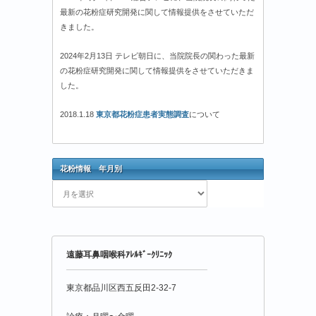
最新の花粉症研究開発に関して情報提供をさせていただ
きました。
2024年2月13日 テレビ朝日に、当院院長の関わった最新
の花粉症研究開発に関して情報提供をさせていただきま
した。
2018.1.18
東京都花粉症患者実態調査
について
花粉情報 年月別
花
粉
情
報
年
遠藤耳鼻咽喉科ｱﾚﾙｷﾞｰｸﾘﾆｯｸ
月
別
東京都品川区西五反田2-32-7