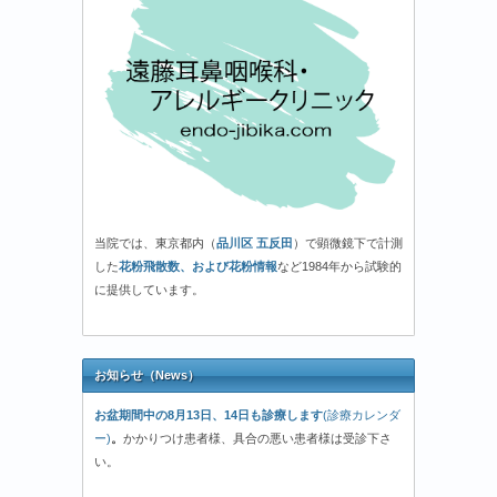
当院では、東京都内（
品川区 五反田
）で顕微鏡下で計測
した
花粉飛散数、および花粉情報
など1984年から試験的
に提供しています。
お知らせ（News）
お盆期間中の8月13日、14日も診療します
(診療カレンダ
ー)
。
かかりつけ患者様、具合の悪い患者様は受診下さ
い。