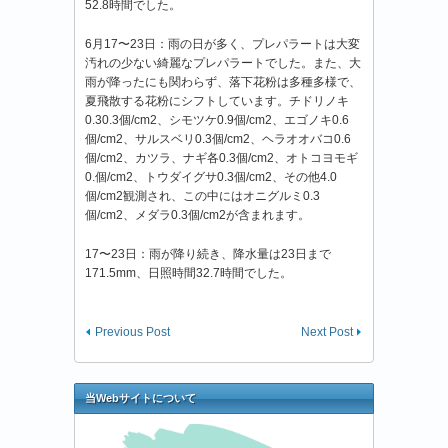
52.8時間でした。
6月17〜23日：雨の日が多く、プレパラートは大変
汚れの少ない綺麗なプレパラートでした。また、大
雨が降ったにも関わらず、落下花粉は多種多様で、
夏飛散する花粉にシフトしています。チドリノキ
0.30.3個/cm2、シモツケ0.9個/cm2、エゴノキ0.6
個/cm2、サルスベリ0.3個/cm2、ヘラオオバコ0.6
個/cm2、カツラ、ナギ各0.3個/cm2、オトコヨモギ
0.個/cm2、トウダイグサ0.3個/cm2、その他4.0
個/cm2観測され、この中にはオニグルミ0.3
個/cm2、メダラ0.3個/cm2が含まれます。
17〜23日：雨が降り続き、降水量は23日まで
171.5mm、日照時間32.7時間でした。
Previous Post
Next Post
当Webサイトについて