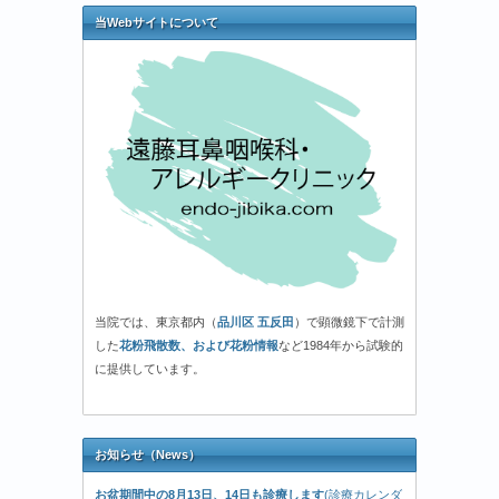
当Webサイトについて
当院では、東京都内（
品川区 五反田
）で顕微鏡下で計測
した
花粉飛散数、および花粉情報
など1984年から試験的
に提供しています。
お知らせ（News）
お盆期間中の8月13日、14日も診療します
(診療カレンダ