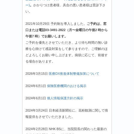
ー)
。
かかりつけ患者様、具合の悪い患者様は受診下さ
い。
2021年10月29日 予約制を導入しました。
ご予約は、窓
口または電話03-3491-2822（月〜金曜日の午後2 時から
午後7 時）でお願いします。
ご予約を優先とさせていただき、より待ち時間の無い診
療を心掛けて感染対策をして参りますので、ご理解のほ
どよろしくお願い申し上げます。病状に応じて、前後す
る場合があります。
2026年3月15日
医療DX推進体制整備加算について
2024年6月1日
保険医療機関のおける掲示
2024年6月1日
個人情報保護方針の掲示
2024年3月24日 日本経済新聞社に、花粉観測に関して情
報提供をさせていただきました。
2024年2月28日 NHK BSに、当院院長の関わった最新の