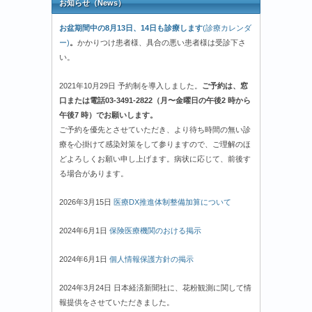
お知らせ（News）
お盆期間中の8月13日、14日も診療します
(診療カレンダ
ー)
。
かかりつけ患者様、具合の悪い患者様は受診下さ
い。
2021年10月29日 予約制を導入しました。
ご予約は、窓
口または電話03-3491-2822（月〜金曜日の午後2 時から
午後7 時）でお願いします。
ご予約を優先とさせていただき、より待ち時間の無い診
療を心掛けて感染対策をして参りますので、ご理解のほ
どよろしくお願い申し上げます。病状に応じて、前後す
る場合があります。
2026年3月15日
医療DX推進体制整備加算について
2024年6月1日
保険医療機関のおける掲示
2024年6月1日
個人情報保護方針の掲示
2024年3月24日 日本経済新聞社に、花粉観測に関して情
報提供をさせていただきました。