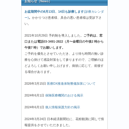
お知らせ（News）
お盆期間中の8月13日、14日も診療します
(診療カレンダ
ー)
。
かかりつけ患者様、具合の悪い患者様は受診下さ
い。
2021年10月29日 予約制を導入しました。
ご予約は、窓
口または電話03-3491-2822（月〜金曜日の午後2 時から
午後7 時）でお願いします。
ご予約を優先とさせていただき、より待ち時間の無い診
療を心掛けて感染対策をして参りますので、ご理解のほ
どよろしくお願い申し上げます。病状に応じて、前後す
る場合があります。
2026年3月15日
医療DX推進体制整備加算について
2024年6月1日
保険医療機関のおける掲示
2024年6月1日
個人情報保護方針の掲示
2024年3月24日 日本経済新聞社に、花粉観測に関して情
報提供をさせていただきました。