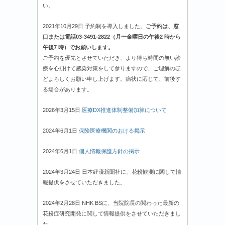
い。
2021年10月29日 予約制を導入しました。
ご予約は、窓
口または電話03-3491-2822（月〜金曜日の午後2 時から
午後7 時）でお願いします。
ご予約を優先とさせていただき、より待ち時間の無い診
療を心掛けて感染対策をして参りますので、ご理解のほ
どよろしくお願い申し上げます。病状に応じて、前後す
る場合があります。
2026年3月15日
医療DX推進体制整備加算について
2024年6月1日
保険医療機関のおける掲示
2024年6月1日
個人情報保護方針の掲示
2024年3月24日 日本経済新聞社に、花粉観測に関して情
報提供をさせていただきました。
2024年2月28日 NHK BSに、当院院長の関わった最新の
花粉症研究開発に関して情報提供をさせていただきまし
た。