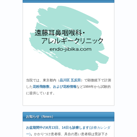
当院では、東京都内（
品川区 五反田
）で顕微鏡下で計測
した
花粉飛散数、および花粉情報
など1984年から試験的
に提供しています。
お知らせ（News）
お盆期間中の8月13日、14日も診療します
(診療カレンダ
ー)
。
かかりつけ患者様、具合の悪い患者様は受診下さ