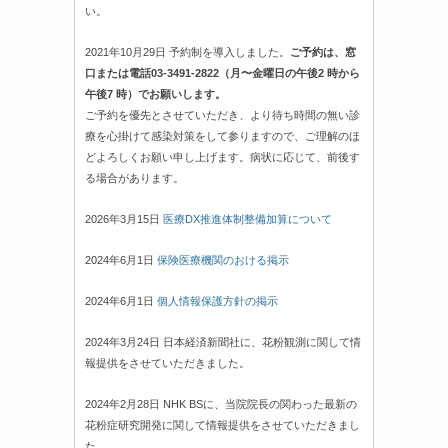
い。
2021年10月29日 予約制を導入しました。
ご予約は、窓
口または電話03-3491-2822（月〜金曜日の午後2 時から
午後7 時）でお願いします。
ご予約を優先とさせていただき、より待ち時間の無い診
療を心掛けて感染対策をして参りますので、ご理解のほ
どよろしくお願い申し上げます。病状に応じて、前後す
る場合があります。
2026年3月15日
医療DX推進体制整備加算について
2024年6月1日
保険医療機関のおける掲示
2024年6月1日
個人情報保護方針の掲示
2024年3月24日 日本経済新聞社に、花粉観測に関して情
報提供をさせていただきました。
2024年2月28日 NHK BSに、当院院長の関わった最新の
花粉症研究開発に関して情報提供をさせていただきまし
た。