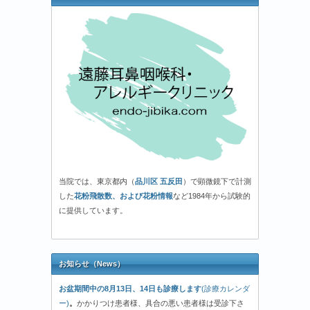
当院では、東京都内（
品川区 五反田
）で顕微鏡下で計測
した
花粉飛散数、および花粉情報
など1984年から試験的
に提供しています。
お知らせ（News）
お盆期間中の8月13日、14日も診療します
(診療カレンダ
ー)
。
かかりつけ患者様、具合の悪い患者様は受診下さ