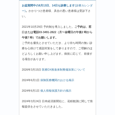
お盆期間中の8月13日、14日も診療します
(診療カレンダ
ー)
。
かかりつけ患者様、具合の悪い患者様は受診下さ
い。
2021年10月29日 予約制を導入しました。
ご予約は、窓
口または電話03-3491-2822（月〜金曜日の午後2 時から
午後7 時）でお願いします。
ご予約を優先とさせていただき、より待ち時間の無い診
療を心掛けて感染対策をして参りますので、ご理解のほ
どよろしくお願い申し上げます。病状に応じて、前後す
る場合があります。
2026年3月15日
医療DX推進体制整備加算について
2024年6月1日
保険医療機関のおける掲示
2024年6月1日
個人情報保護方針の掲示
2024年3月24日 日本経済新聞社に、花粉観測に関して情
報提供をさせていただきました。