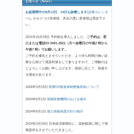
お知らせ（News）
お盆期間中の8月13日、14日も診療します
(診療カレンダ
ー)
。
かかりつけ患者様、具合の悪い患者様は受診下さ
い。
2021年10月29日 予約制を導入しました。
ご予約は、窓
口または電話03-3491-2822（月〜金曜日の午後2 時から
午後7 時）でお願いします。
ご予約を優先とさせていただき、より待ち時間の無い診
療を心掛けて感染対策をして参りますので、ご理解のほ
どよろしくお願い申し上げます。病状に応じて、前後す
る場合があります。
2026年3月15日
医療DX推進体制整備加算について
2024年6月1日
保険医療機関のおける掲示
2024年6月1日
個人情報保護方針の掲示
2024年3月24日 日本経済新聞社に、花粉観測に関して情
報提供をさせていただきました。