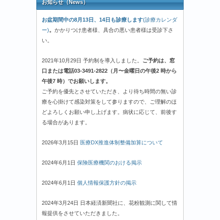
お知らせ（News）
お盆期間中の8月13日、14日も診療します
(診療カレンダ
ー)
。
かかりつけ患者様、具合の悪い患者様は受診下さ
い。
2021年10月29日 予約制を導入しました。
ご予約は、窓
口または電話03-3491-2822（月〜金曜日の午後2 時から
午後7 時）でお願いします。
ご予約を優先とさせていただき、より待ち時間の無い診
療を心掛けて感染対策をして参りますので、ご理解のほ
どよろしくお願い申し上げます。病状に応じて、前後す
る場合があります。
2026年3月15日
医療DX推進体制整備加算について
2024年6月1日
保険医療機関のおける掲示
2024年6月1日
個人情報保護方針の掲示
2024年3月24日 日本経済新聞社に、花粉観測に関して情
報提供をさせていただきました。