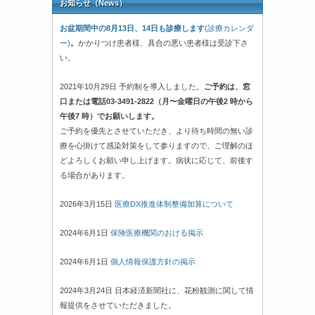
お知らせ（News）
お盆期間中の8月13日、14日も診療します
(診療カレンダ
ー)
。
かかりつけ患者様、具合の悪い患者様は受診下さ
い。
2021年10月29日 予約制を導入しました。
ご予約は、窓
口または電話03-3491-2822（月〜金曜日の午後2 時から
午後7 時）でお願いします。
ご予約を優先とさせていただき、より待ち時間の無い診
療を心掛けて感染対策をして参りますので、ご理解のほ
どよろしくお願い申し上げます。病状に応じて、前後す
る場合があります。
2026年3月15日
医療DX推進体制整備加算について
2024年6月1日
保険医療機関のおける掲示
2024年6月1日
個人情報保護方針の掲示
2024年3月24日 日本経済新聞社に、花粉観測に関して情
報提供をさせていただきました。