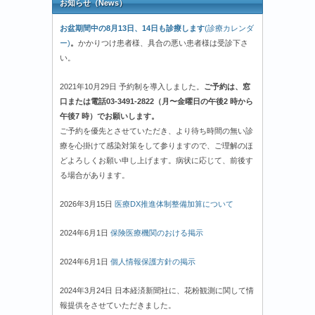
お知らせ（News）
お盆期間中の8月13日、14日も診療します
(診療カレンダ
ー)
。
かかりつけ患者様、具合の悪い患者様は受診下さ
い。
2021年10月29日 予約制を導入しました。
ご予約は、窓
口または電話03-3491-2822（月〜金曜日の午後2 時から
午後7 時）でお願いします。
ご予約を優先とさせていただき、より待ち時間の無い診
療を心掛けて感染対策をして参りますので、ご理解のほ
どよろしくお願い申し上げます。病状に応じて、前後す
る場合があります。
2026年3月15日
医療DX推進体制整備加算について
2024年6月1日
保険医療機関のおける掲示
2024年6月1日
個人情報保護方針の掲示
2024年3月24日 日本経済新聞社に、花粉観測に関して情
報提供をさせていただきました。