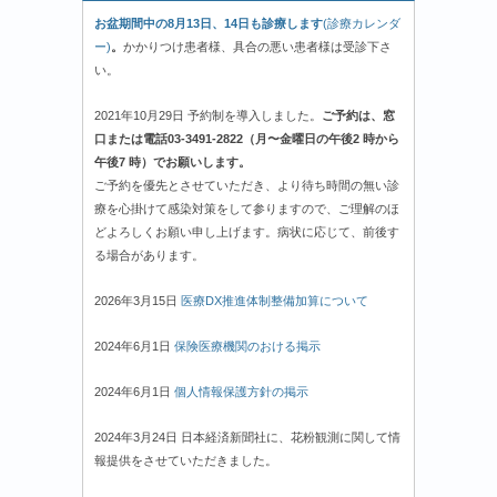
お盆期間中の8月13日、14日も診療します
(診療カレンダ
ー)
。
かかりつけ患者様、具合の悪い患者様は受診下さ
い。
2021年10月29日 予約制を導入しました。
ご予約は、窓
口または電話03-3491-2822（月〜金曜日の午後2 時から
午後7 時）でお願いします。
ご予約を優先とさせていただき、より待ち時間の無い診
療を心掛けて感染対策をして参りますので、ご理解のほ
どよろしくお願い申し上げます。病状に応じて、前後す
る場合があります。
2026年3月15日
医療DX推進体制整備加算について
2024年6月1日
保険医療機関のおける掲示
2024年6月1日
個人情報保護方針の掲示
2024年3月24日 日本経済新聞社に、花粉観測に関して情
報提供をさせていただきました。