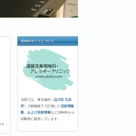
当Webサイトについて
当院では、東京都内（
品川区 五反
田
）で顕微鏡下で計測した
花粉飛散
数、および花粉情報
など1984年から
試験的に提供しています。
e