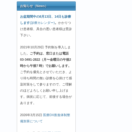
お知らせ（News）
お盆期間中の8月13日、14日も診療
します
(診療カレンダー)
。
かかりつ
け患者様、具合の悪い患者様は受診
下さい。
2021年10月29日 予約制を導入しま
した。
ご予約は、窓口または電話
03-3491-2822（月〜金曜日の午後2
時から午後7 時）でお願いします。
ご予約を優先とさせていただき、よ
り待ち時間の無い診療を心掛けて感
染対策をして参りますので、ご理解
のほどよろしくお願い申し上げま
す。病状に応じて、前後する場合が
あります。
2026年3月15日
医療DX推進体制整
備加算について