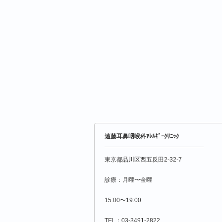
遠藤耳鼻咽喉科ｱﾚﾙｷﾞｰｸﾘﾆｯｸ
東京都品川区西五反田2-32-7
診療：月曜〜金曜
15:00〜19:00
TEL：03-3491-2822