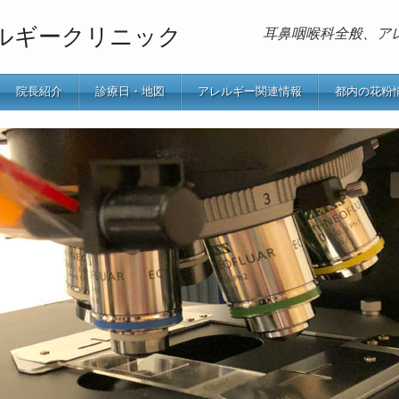
ルギークリニック
耳鼻咽喉科全般、ア
院長紹介
診療日・地図
アレルギー関連情報
都内の花粉