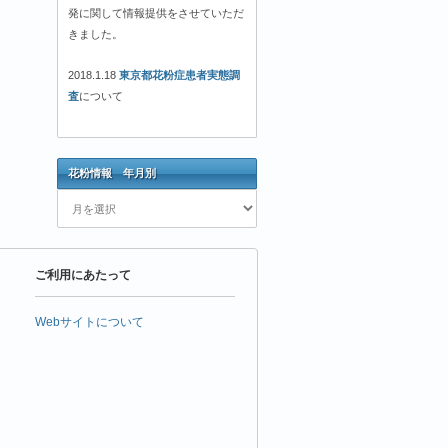
発に関して情報提供をさせていただ
きました。
2018.1.18
東京都花粉症患者実態調
査
について
花粉情報 年月別
花
粉
情
報
ご利用にあたって
年
月
別
Webサイトについて