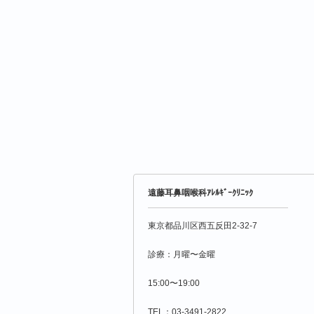
遠藤耳鼻咽喉科ｱﾚﾙｷﾞｰｸﾘﾆｯｸ
東京都品川区西五反田2-32-7
診療：月曜〜金曜
15:00〜19:00
TEL：03-3491-2822