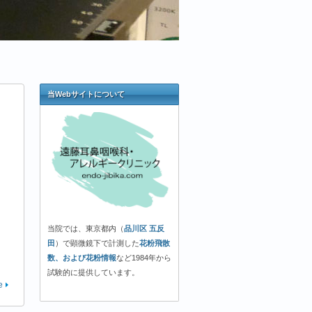
当Webサイトについて
当院では、東京都内（
品川区 五反
田
）で顕微鏡下で計測した
花粉飛散
数、および花粉情報
など1984年から
試験的に提供しています。
e