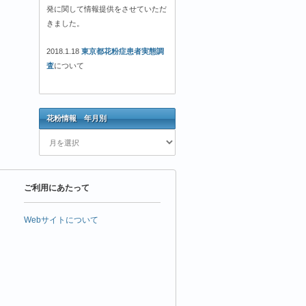
発に関して情報提供をさせていただ
きました。
2018.1.18
東京都花粉症患者実態調
査
について
花粉情報 年月別
花
粉
情
報
ご利用にあたって
年
月
別
Webサイトについて