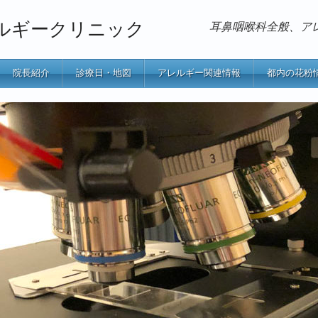
ルギークリニック
耳鼻咽喉科全般、ア
院長紹介
診療日・地図
アレルギー関連情報
都内の花粉