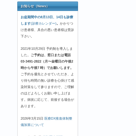
お知らせ（News）
お盆期間中の8月13日、14日も診療
します
(診療カレンダー)
。
かかりつ
け患者様、具合の悪い患者様は受診
下さい。
2021年10月29日 予約制を導入しま
した。
ご予約は、窓口または電話
03-3491-2822（月〜金曜日の午後2
時から午後7 時）でお願いします。
ご予約を優先とさせていただき、よ
り待ち時間の無い診療を心掛けて感
染対策をして参りますので、ご理解
のほどよろしくお願い申し上げま
す。病状に応じて、前後する場合が
あります。
2026年3月15日
医療DX推進体制整
備加算について