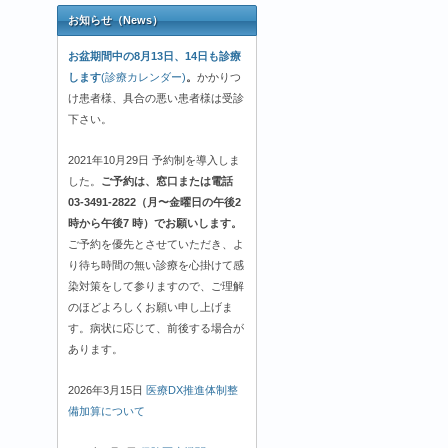
お知らせ（News）
お盆期間中の8月13日、14日も診療
します
(診療カレンダー)
。
かかりつ
け患者様、具合の悪い患者様は受診
下さい。
2021年10月29日 予約制を導入しま
した。
ご予約は、窓口または電話
03-3491-2822（月〜金曜日の午後2
時から午後7 時）でお願いします。
ご予約を優先とさせていただき、よ
り待ち時間の無い診療を心掛けて感
染対策をして参りますので、ご理解
のほどよろしくお願い申し上げま
す。病状に応じて、前後する場合が
あります。
2026年3月15日
医療DX推進体制整
備加算について