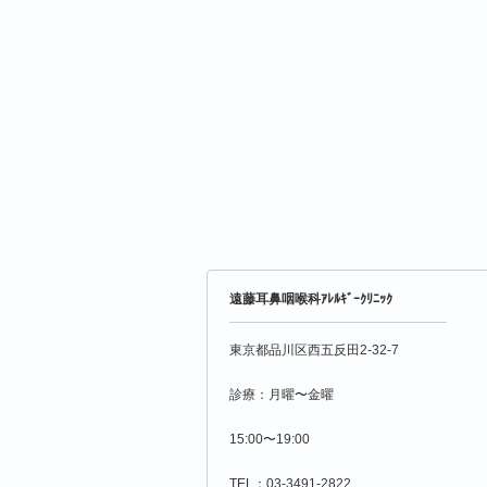
遠藤耳鼻咽喉科ｱﾚﾙｷﾞｰｸﾘﾆｯｸ
東京都品川区西五反田2-32-7
診療：月曜〜金曜
15:00〜19:00
TEL：03-3491-2822