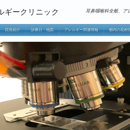
ルギークリニック
耳鼻咽喉科全般、ア
院長紹介
診療日・地図
アレルギー関連情報
都内の花粉