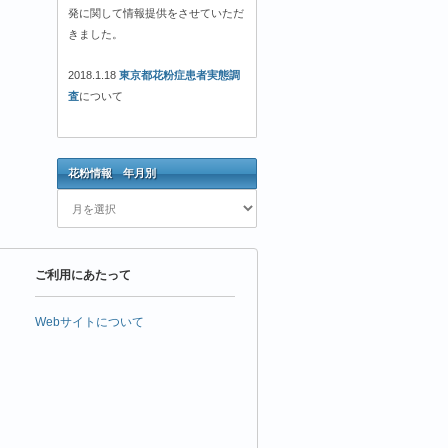
発に関して情報提供をさせていただ
きました。
2018.1.18
東京都花粉症患者実態調
査
について
花粉情報 年月別
花
粉
情
報
ご利用にあたって
年
月
別
Webサイトについて