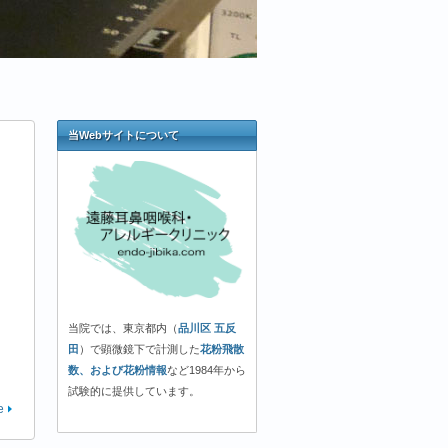
当Webサイトについて
当院では、東京都内（
品川区 五反
田
）で顕微鏡下で計測した
花粉飛散
数、および花粉情報
など1984年から
試験的に提供しています。
e