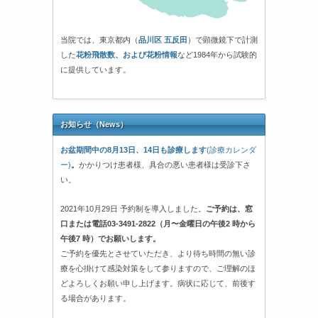
当院では、東京都内（
品川区 五反田
）で顕微鏡下で計測
した
花粉飛散数、および花粉情報
など1984年から試験的
に提供しています。
お知らせ（News）
お盆期間中の8月13日、14日も診療します
(診療カレンダ
ー)
。
かかりつけ患者様、具合の悪い患者様は受診下さ
い。
2021年10月29日 予約制を導入しました。
ご予約は、窓
口または電話03-3491-2822（月〜金曜日の午後2 時から
午後7 時）でお願いします。
ご予約を優先とさせていただき、より待ち時間の無い診
療を心掛けて感染対策をして参りますので、ご理解のほ
どよろしくお願い申し上げます。病状に応じて、前後す
る場合があります。