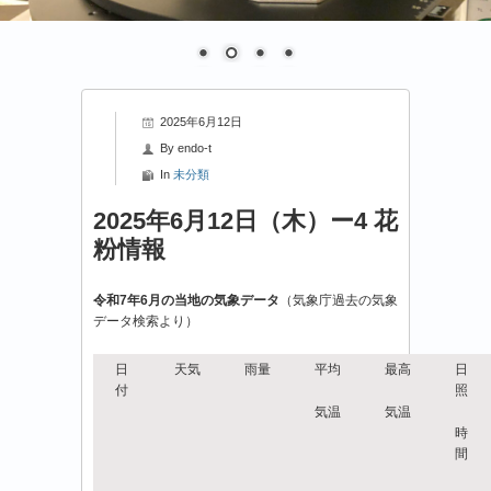
2025年6月12日
By
endo-t
In
未分類
2025年6月12日（木）ー4 花
粉情報
令和7年6月の当地の気象データ
（気象庁過去の気象
データ検索より）
日
天気
雨量
平均
最高
日
付
照
気温
気温
時
間