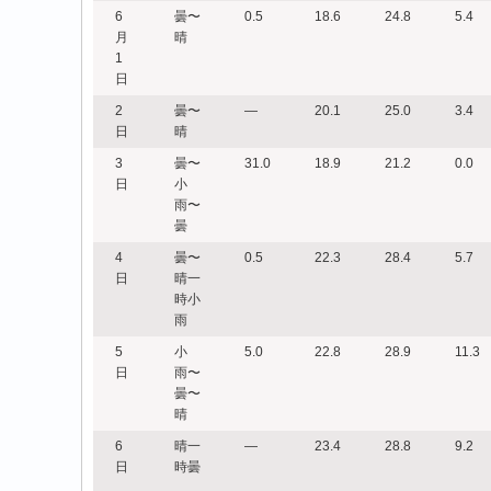
6
曇〜
0.5
18.6
24.8
5.4
月
晴
1
日
2
曇〜
―
20.1
25.0
3.4
日
晴
3
曇〜
31.0
18.9
21.2
0.0
日
小
雨〜
曇
4
曇〜
0.5
22.3
28.4
5.7
日
晴一
時小
雨
5
小
5.0
22.8
28.9
11.3
日
雨〜
曇〜
晴
6
晴一
―
23.4
28.8
9.2
日
時曇