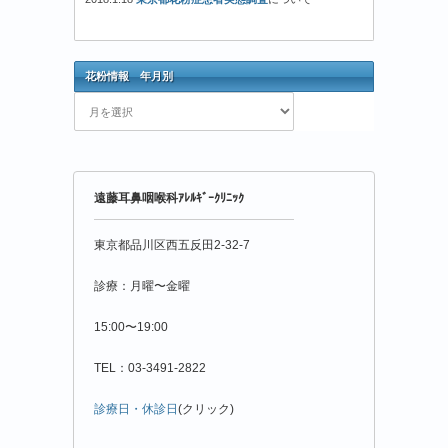
花粉情報 年月別
花
粉
情
報
年
遠藤耳鼻咽喉科ｱﾚﾙｷﾞｰｸﾘﾆｯｸ
月
別
東京都品川区西五反田2-32-7
診療：月曜〜金曜
15:00〜19:00
TEL：03-3491-2822
診療日・休診日
(クリック)