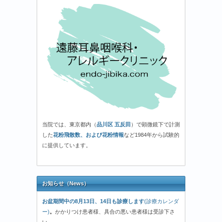
当院では、東京都内（
品川区 五反田
）で顕微鏡下で計測
した
花粉飛散数、および花粉情報
など1984年から試験的
に提供しています。
お知らせ（News）
お盆期間中の8月13日、14日も診療します
(診療カレンダ
ー)
。
かかりつけ患者様、具合の悪い患者様は受診下さ
い。