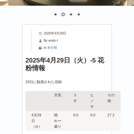
2025年4月29日
By
endo-t
In
未分類
2025年4月29日（火）-5 花
粉情報
29日に観測された花粉
天気
ス
ヒ
その
ギ
ノ
他
キ
4月29
晴
0.0
0.0
27.2
日
れ〜
（火）
曇り