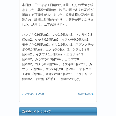
本日は、日中ほぼ１日晴れたり曇ったりの天気が続
きました。花粉の飛散は、昨日の雨で多くの花粉が
飛散する可能性がありました。多種多様な花粉が観
測され、計測に時間がかかり、ご報告が遅くなりま
した。結果は、以下の通りです。
ハンノキ0.9個/cm2、マツ1.5個/cm2、マンサク2.8
個/cm2、ケヤキ0.6個/cm2、イヌシデ0.6個/cm2、
モチノキ0.6個/cm2、クリ1.9個/cm2、スズメノテッ
ポウ0.6個/cm2、エノキ0.6個/cm2、シラカシ2.8
個/cm2 、イヌブナ1.5個/cm2 ・エゴノキ4.3
個/cm2、カラマツ0.3個/cm2、カラマツ0.3
個/cm2、コナラ0.9個/cm2、ミズキ0.3個/cm2 、カ
ツラ1.2個/cm2、マツバギク0.3個/cm2 、オトコヨ
モギ0.3個/cm2、オオバコ0.6個/cm2。イタドリ0.3
個/cm2、その他（不明）3.1個/cm2でした。
Previous Post
Next Post
当Webサイトについて