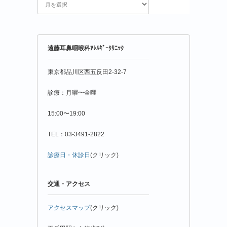
花
粉
情
報
年
遠藤耳鼻咽喉科ｱﾚﾙｷﾞｰｸﾘﾆｯｸ
月
別
東京都品川区西五反田2-32-7
診療：月曜〜金曜
15:00〜19:00
TEL：03-3491-2822
診療日・休診日
(クリック)
交通・アクセス
アクセスマップ
(クリック)