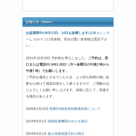
お知らせ（News）
お盆期間中の8月13日、14日も診療します
(診療カレンダ
ー)
。
かかりつけ患者様、具合の悪い患者様は受診下さ
い。
2021年10月29日 予約制を導入しました。
ご予約は、窓
口または電話03-3491-2822（月〜金曜日の午後2 時から
午後7 時）でお願いします。
ご予約を優先とさせていただき、より待ち時間の無い診
療を心掛けて感染対策をして参りますので、ご理解のほ
どよろしくお願い申し上げます。病状に応じて、前後す
る場合があります。
2026年3月15日
医療DX推進体制整備加算について
2024年6月1日
保険医療機関のおける掲示
2024年6月1日
個人情報保護方針の掲示