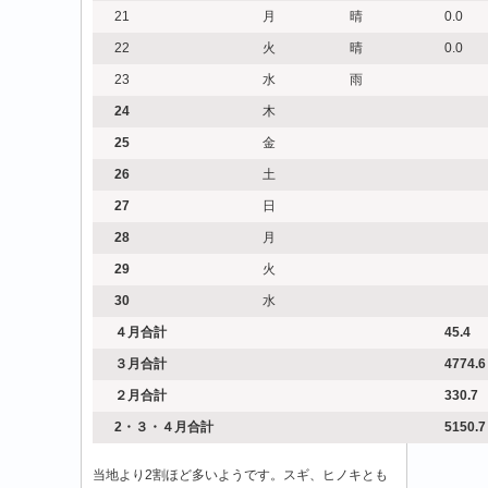
21
月
晴
0.0
22
火
晴
0.0
23
水
雨
24
木
25
金
26
土
27
日
28
月
29
火
30
水
４月合計
45.4
３月合計
4774.6
２月合計
330.7
2
・３・４月合計
5150.7
当地より
2
割ほど多いようです。スギ、ヒノキとも