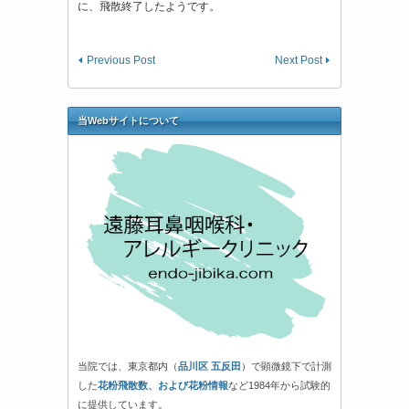
に、飛散終了したようです。
Previous Post
Next Post
当Webサイトについて
当院では、東京都内（
品川区 五反田
）で顕微鏡下で計測
した
花粉飛散数、および花粉情報
など1984年から試験的
に提供しています。