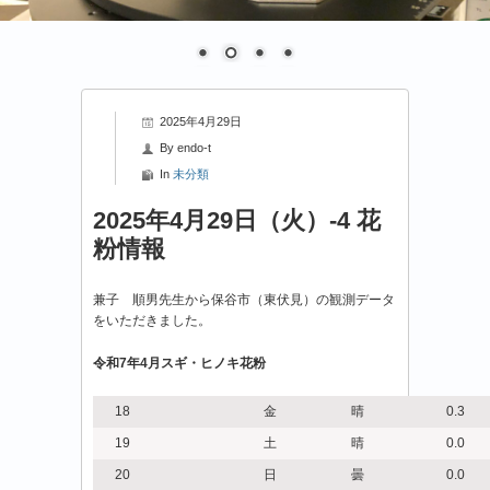
2025年4月29日
By
endo-t
In
未分類
2025年4月29日（火）-4 花
粉情報
兼子 順男先生から保谷市（東伏見）の観測データ
をいただきました。
令和7年4月スギ・ヒノキ花粉
18
金
晴
0.3
19
土
晴
0.0
20
日
曇
0.0