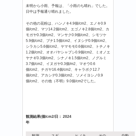
未明から小雨、予報は、「小雨のち晴れ」でした。
日中は予報通り晴れました。
その他の花粉は、ハンノキ4.9個/cm2、エノキ0.9
個/cm2、マツ14.2個/cm2、エゴノキ2.8個/cm2、カ
モガヤ0.3個/cm2、マンサク0.9個/cm2、シモツケ
5.9個/cm2、ブナ1.5個/cm2、イヌシデ0.9個/cm2、
シラカシ5.6個/cm2、ヤマモモ0.6個/cm2、トチノキ
1.2個/cm2、オオバヤシャブシ0.9個/cm2、ミオノエ
ヤナギ0.3個/cm2、シナノキ1.5個/cm2、ノグルミ
3.7個/cm2、イヌガヤ0.3個/m2、マオウ0.6
個/cm2、チガヤ16.4個/cm2、キャラボク12.7
個/cm2、アカシデ0.3個/cm2、ソメイヨシノ0.9
個/cm2、その他（不明）9.0個/cm2でした。
観測結果(個/cm2/日： 2024
年
観測
スギ
ヒノキ
その
自動