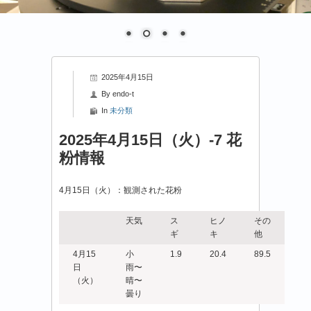
2025年4月15日
By
endo-t
In
未分類
2025年4月15日（火）-7 花
粉情報
4月15日（火）：観測された花粉
天気
ス
ヒノ
その
ギ
キ
他
4月15
小
1.9
20.4
89.5
日
雨〜
（火）
晴〜
曇り