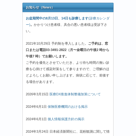
お知らせ（News）
お盆期間中の8月13日、14日も診療します
(診療カレンダ
ー)
。
かかりつけ患者様、具合の悪い患者様は受診下さ
い。
2021年10月29日 予約制を導入しました。
ご予約は、窓
口または電話03-3491-2822（月〜金曜日の午後2 時から
午後7 時）でお願いします。
ご予約を優先とさせていただき、より待ち時間の無い診
療を心掛けて感染対策をして参りますので、ご理解のほ
どよろしくお願い申し上げます。病状に応じて、前後す
る場合があります。
2026年3月15日
医療DX推進体制整備加算について
2024年6月1日
保険医療機関のおける掲示
2024年6月1日
個人情報保護方針の掲示
2024年3月24日 日本経済新聞社に、花粉観測に関して情