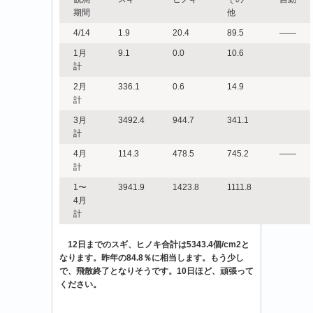
期間
他
4/14
1.9
20.4
89.5
――
1月
9.1
0.0
10.6
計
2月
336.1
0.6
14.9
計
3月
3492.4
944.7
341.1
計
4月
114.3
478.5
745.2
――
計
1〜
3941.9
1423.8
1111.8
4月
計
12日までのスギ、ヒノキ合計は5343.4個/cm2と
なります。昨年の84.8％に相当します。もう少し
で、飛散終了となりそうです。10日ほど、頑張って
ください。