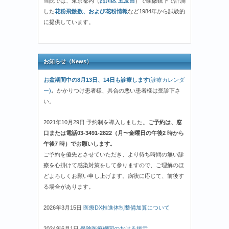
当院では、東京都内（
品川区 五反田
）で顕微鏡下で計測
した
花粉飛散数、および花粉情報
など1984年から試験的
に提供しています。
お知らせ（News）
お盆期間中の8月13日、14日も診療します
(診療カレンダ
ー)
。
かかりつけ患者様、具合の悪い患者様は受診下さ
い。
2021年10月29日 予約制を導入しました。
ご予約は、窓
口または電話03-3491-2822（月〜金曜日の午後2 時から
午後7 時）でお願いします。
ご予約を優先とさせていただき、より待ち時間の無い診
療を心掛けて感染対策をして参りますので、ご理解のほ
どよろしくお願い申し上げます。病状に応じて、前後す
る場合があります。
2026年3月15日
医療DX推進体制整備加算について
2024年6月1日
保険医療機関のおける掲示