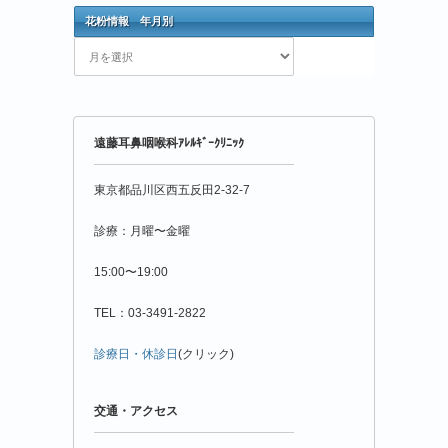
花粉情報 年月別
花
粉
情
報
年
遠藤耳鼻咽喉科ｱﾚﾙｷﾞｰｸﾘﾆｯｸ
月
別
東京都品川区西五反田2-32-7
診療：月曜〜金曜
15:00〜19:00
TEL：03-3491-2822
診療日・休診日
(クリック)
交通・アクセス