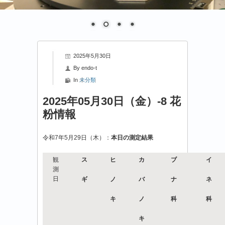
2025年5月30日
By
endo-t
In
未分類
2025年05月30日（金）-8 花
粉情報
令和7年5月29日（木）：
本日の測定結果
観
ス
ヒ
カ
ブ
イ
測
日
ギ
ノ
バ
ナ
ネ
キ
ノ
科
科
キ