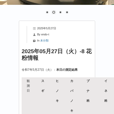
2025年5月27日
By
endo-t
In
未分類
2025年05月27日（火）-8 花
粉情報
令和7年5月27日（火）：
本日の測定結果
観
ス
ヒ
カ
ブ
イ
測
日
ギ
ノ
バ
ナ
ネ
キ
ノ
科
科
キ