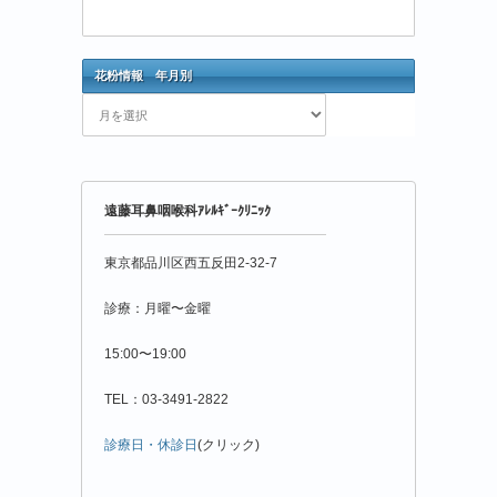
花粉情報 年月別
花
粉
情
報
年
遠藤耳鼻咽喉科ｱﾚﾙｷﾞｰｸﾘﾆｯｸ
月
別
東京都品川区西五反田2-32-7
診療：月曜〜金曜
15:00〜19:00
TEL：03-3491-2822
診療日・休診日
(クリック)