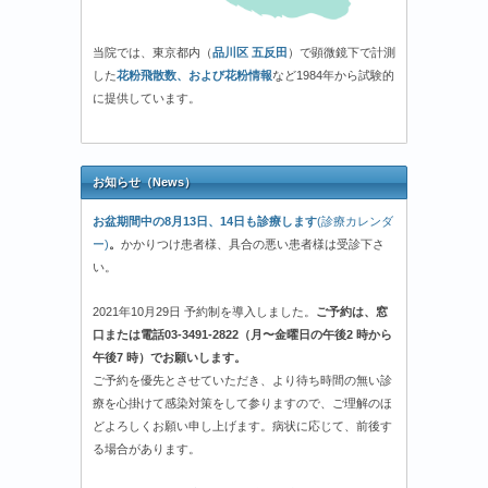
当院では、東京都内（
品川区 五反田
）で顕微鏡下で計測
した
花粉飛散数、および花粉情報
など1984年から試験的
に提供しています。
お知らせ（News）
お盆期間中の8月13日、14日も診療します
(診療カレンダ
ー)
。
かかりつけ患者様、具合の悪い患者様は受診下さ
い。
2021年10月29日 予約制を導入しました。
ご予約は、窓
口または電話03-3491-2822（月〜金曜日の午後2 時から
午後7 時）でお願いします。
ご予約を優先とさせていただき、より待ち時間の無い診
療を心掛けて感染対策をして参りますので、ご理解のほ
どよろしくお願い申し上げます。病状に応じて、前後す
る場合があります。