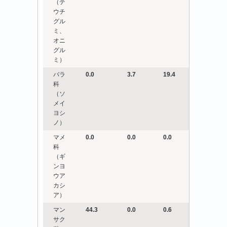
（テ
ウチ
グル
ミ、
オニ
グル
ミ）
バラ
0.0
3.7
19.4
科
（ソ
メイ
ヨシ
ノ）
マメ
0.0
0.0
0.0
科
（ギ
ンヨ
ウア
カシ
ア）
マン
44.3
0.0
0.6
サク