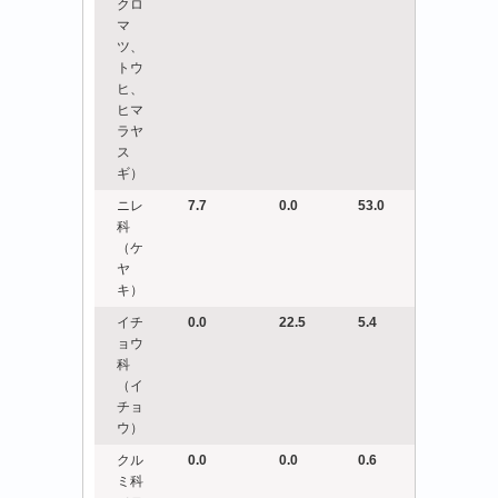
クロ
マ
ツ、
トウ
ヒ、
ヒマ
ラヤ
ス
ギ）
ニレ
7.7
0.0
53.0
科
（ケ
ヤ
キ）
イチ
0.0
22.5
5.4
ョウ
科
（イ
チョ
ウ）
クル
0.0
0.0
0.6
ミ科