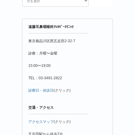
花
粉
情
報
年
遠藤耳鼻咽喉科ｱﾚﾙｷﾞｰｸﾘﾆｯｸ
月
別
東京都品川区西五反田2-32-7
診療：月曜〜金曜
15:00〜19:00
TEL：03-3491-2822
診療日・休診日
(クリック)
交通・アクセス
アクセスマップ
(クリック)
五反田駅から徒歩7分