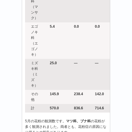
科
（マ
ンサ
ク）
エゴ
5.4
0.0
0.0
ノキ
科
（エ
ゴノ
キ）
ミズ
25.0
―
―
キ科
（ミ
ズ
キ）
その
145.9
238.4
142.0
他
計
570.0
836.6
714.6
5月の花粉の観測数です。
マツ科、ブナ科
の花粉が
多く観測されました。両者とも、花粉症の原因にな