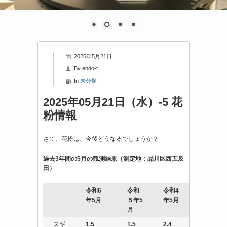
2025年5月21日
By
endo-t
In
未分類
2025年05月21日（水）-5 花
粉情報
さて、花粉は、今後どうなるでしょうか？
過去3年間の5月の観測結果（
測定地：品川区西五反
田）
令和6
令和
令和4
年5月
５年5
年5月
月
スギ
1.5
1.5
2.4