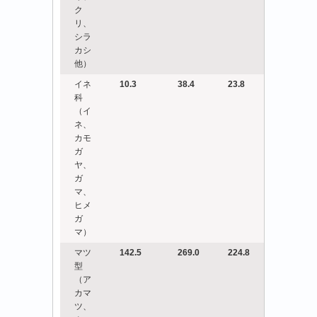
ク
リ、
シラ
カシ
他）
イネ
10.3
38.4
23.8
科
（イ
ネ、
カモ
ガ
ヤ、
ガ
マ、
ヒメ
ガ
マ）
マツ
142.5
269.0
224.8
型
（ア
カマ
ツ、