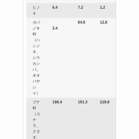
ヒノ
6.4
7.2
1.2
キ
カバ
64.6
12.6
ノキ
2.4
科
（ハ
ンノ
キ、
シラ
カン
バ
、
オオ
バヤ
シ
ャ）
ブナ
188.4
191.3
228.8
科
（コ
ナ
ラ、
クヌ
ギ、