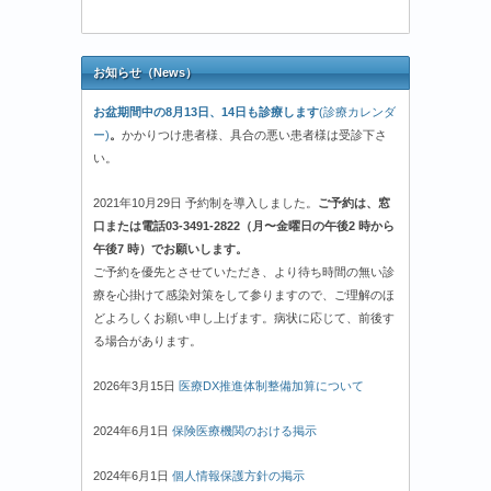
お知らせ（News）
お盆期間中の8月13日、14日も診療します
(診療カレンダ
ー)
。
かかりつけ患者様、具合の悪い患者様は受診下さ
い。
2021年10月29日 予約制を導入しました。
ご予約は、窓
口または電話03-3491-2822（月〜金曜日の午後2 時から
午後7 時）でお願いします。
ご予約を優先とさせていただき、より待ち時間の無い診
療を心掛けて感染対策をして参りますので、ご理解のほ
どよろしくお願い申し上げます。病状に応じて、前後す
る場合があります。
2026年3月15日
医療DX推進体制整備加算について
2024年6月1日
保険医療機関のおける掲示
2024年6月1日
個人情報保護方針の掲示