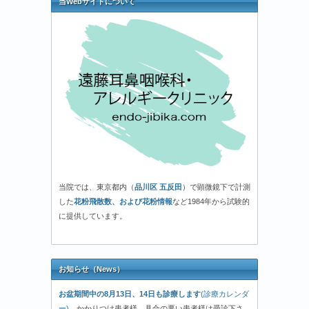
当Webサイトについて
当院では、東京都内（
品川区 五反田
）で顕微鏡下で計測
した
花粉飛散数、および花粉情報
など1984年から試験的
に提供しています。
お知らせ（News）
お盆期間中の8月13日、14日も診療します
(診療カレンダ
ー)
。
かかりつけ患者様、具合の悪い患者様は受診下さ