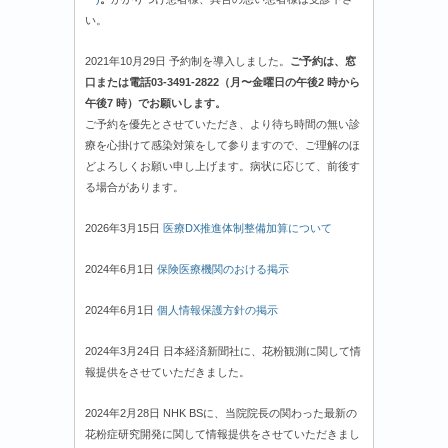
い。
2021年10月29日 予約制を導入しました。
ご予約は、窓
口または電話03-3491-2822（月〜金曜日の午後2 時から
午後7 時）でお願いします。
ご予約を優先とさせていただき、より待ち時間の無い診
療を心掛けて感染対策をして参りますので、ご理解のほ
どよろしくお願い申し上げます。病状に応じて、前後す
る場合があります。
2026年3月15日
医療DX推進体制整備加算について
2024年6月1日
保険医療機関のおける掲示
2024年6月1日
個人情報保護方針の掲示
2024年3月24日 日本経済新聞社に、花粉観測に関して情
報提供をさせていただきました。
2024年2月28日 NHK BSに、当院院長の関わった最新の
花粉症研究開発に関して情報提供をさせていただきまし