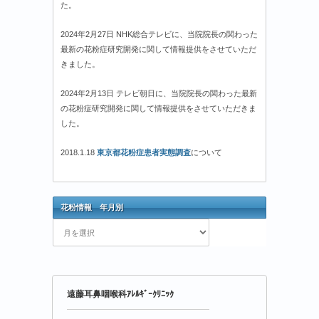
た。
2024年2月27日 NHK総合テレビに、当院院長の関わった
最新の花粉症研究開発に関して情報提供をさせていただ
きました。
2024年2月13日 テレビ朝日に、当院院長の関わった最新
の花粉症研究開発に関して情報提供をさせていただきま
した。
2018.1.18
東京都花粉症患者実態調査
について
花粉情報 年月別
花
粉
情
報
年
遠藤耳鼻咽喉科ｱﾚﾙｷﾞｰｸﾘﾆｯｸ
月
別