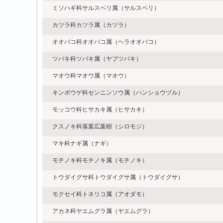
ミソハギ科サルスベリ属（サルスベリ）
カツラ科カツラ属（カツラ）
オオバコ科オオバコ属（ヘラオオバコ）
ツバキ科ツバキ属（ヤブツバキ）
マオウ科マオウ属（マオウ）
キンポウゲ科センニンソウ属（ハンショウヅル）
モッコウ科ヒサカキ属（ヒサカキ）
クスノキ科落葉広葉樹（シロモジ）
マキ科ナギ属（ナギ）
モチノキ科モチノキ属（モチノキ）
トウダイグサ科トウダイグサ属（トウダイグサ）
モクセイ科トネリコ属（アオダモ）
アカネ科ヤエムグラ属（ヤエムグラ）