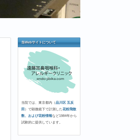
当Webサイトについて
当院では、東京都内（
品川区 五反
田
）で顕微鏡下で計測した
花粉飛散
数、および花粉情報
など1984年から
試験的に提供しています。