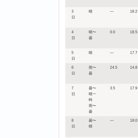
3
晴
―
18.2
日
4
晴〜
0.0
18.5
日
曇
5
晴
―
17.7
日
6
雨〜
24.5
14.8
日
曇
7
曇〜
3.5
17.9
日
晴一
時
雨〜
曇
8
曇〜
―
18.0
日
晴