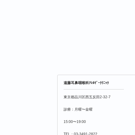
遠藤耳鼻咽喉科ｱﾚﾙｷﾞｰｸﾘﾆｯｸ
東京都品川区西五反田2-32-7
診療：月曜〜金曜
15:00〜19:00
TEL：03-3491-2822