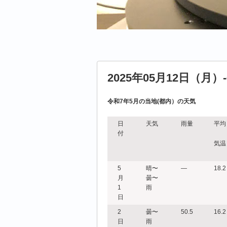
2025年05月12日（月）
令和7年5月の当地(都内）の天気
日
天気
雨量
平均
付
気温
5
晴〜
―
18.2
月
曇〜
1
雨
日
2
曇〜
50.5
16.2
日
雨