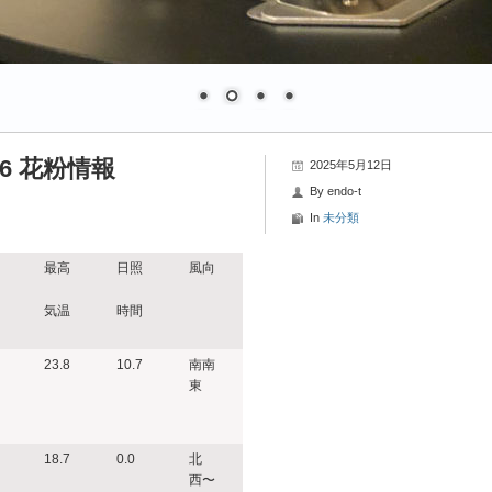
-6 花粉情報
2025年5月12日
By
endo-t
In
未分類
最高
日照
風向
気温
時間
23.8
10.7
南南
東
18.7
0.0
北
西〜