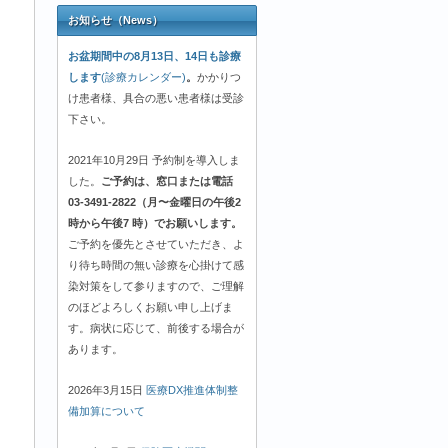
お知らせ（News）
お盆期間中の8月13日、14日も診療
します
(診療カレンダー)
。
かかりつ
け患者様、具合の悪い患者様は受診
下さい。
2021年10月29日 予約制を導入しま
した。
ご予約は、窓口または電話
03-3491-2822（月〜金曜日の午後2
時から午後7 時）でお願いします。
ご予約を優先とさせていただき、よ
り待ち時間の無い診療を心掛けて感
染対策をして参りますので、ご理解
のほどよろしくお願い申し上げま
す。病状に応じて、前後する場合が
あります。
2026年3月15日
医療DX推進体制整
備加算について