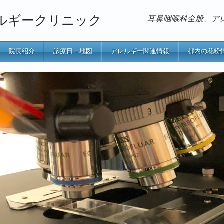
ルギークリニック
耳鼻咽喉科全般、ア
院長紹介
診療日・地図
アレルギー関連情報
都内の花粉