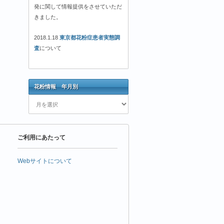
発に関して情報提供をさせていただ
きました。
2018.1.18
東京都花粉症患者実態調
査
について
花粉情報 年月別
花
粉
情
報
ご利用にあたって
年
月
別
Webサイトについて