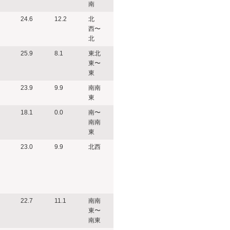
南
24.6
12.2
北
西〜
北
25.9
8.1
東北
東〜
東
23.9
9.9
南南
東
18.1
0.0
南〜
南南
東
23.0
9.9
北西
22.7
11.1
南南
東〜
南東