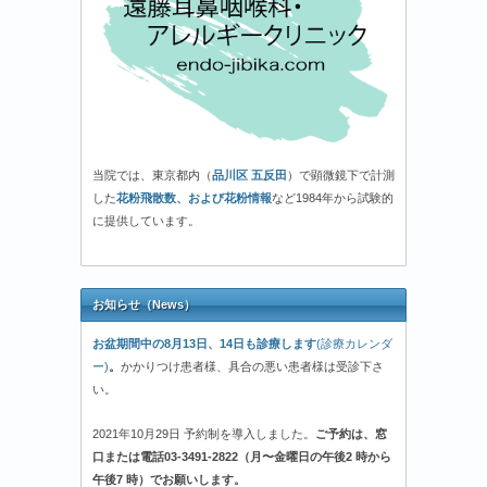
当院では、東京都内（
品川区 五反田
）で顕微鏡下で計測
した
花粉飛散数、および花粉情報
など1984年から試験的
に提供しています。
お知らせ（News）
お盆期間中の8月13日、14日も診療します
(診療カレンダ
ー)
。
かかりつけ患者様、具合の悪い患者様は受診下さ
い。
2021年10月29日 予約制を導入しました。
ご予約は、窓
口または電話03-3491-2822（月〜金曜日の午後2 時から
午後7 時）でお願いします。