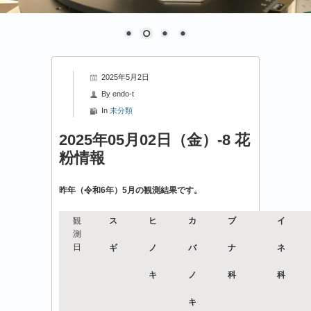
2025年5月2日
By
endo-t
In
未分類
2025年05月02日（金）-8 花
粉情報
昨年（令和6年）5月の観測結果です。
観
ス
ヒ
カ
ブ
イ
測
日
ギ
ノ
バ
ナ
ネ
キ
ノ
科
科
キ