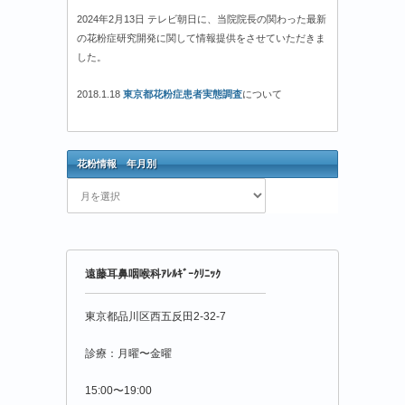
2024年2月13日 テレビ朝日に、当院院長の関わった最新
の花粉症研究開発に関して情報提供をさせていただきま
した。
2018.1.18
東京都花粉症患者実態調査
について
花粉情報 年月別
花
粉
情
報
年
遠藤耳鼻咽喉科ｱﾚﾙｷﾞｰｸﾘﾆｯｸ
月
別
東京都品川区西五反田2-32-7
診療：月曜〜金曜
15:00〜19:00