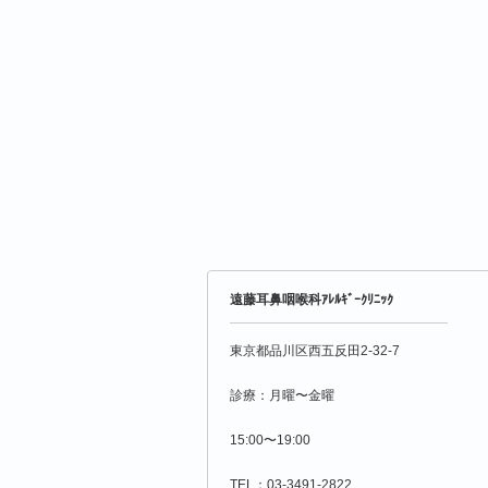
遠藤耳鼻咽喉科ｱﾚﾙｷﾞｰｸﾘﾆｯｸ
東京都品川区西五反田2-32-7
診療：月曜〜金曜
15:00〜19:00
TEL：03-3491-2822