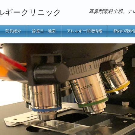
ルギークリニック
耳鼻咽喉科全般、ア
院長紹介
診療日・地図
アレルギー関連情報
都内の花粉