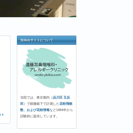
当Webサイトについて
当院では、東京都内（
品川区 五反
田
）で顕微鏡下で計測した
花粉飛散
数、および花粉情報
など1984年から
e
試験的に提供しています。