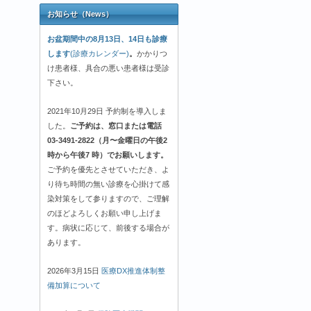
お知らせ（News）
お盆期間中の8月13日、14日も診療
します
(診療カレンダー)
。
かかりつ
け患者様、具合の悪い患者様は受診
下さい。
2021年10月29日 予約制を導入しま
した。
ご予約は、窓口または電話
03-3491-2822（月〜金曜日の午後2
時から午後7 時）でお願いします。
ご予約を優先とさせていただき、よ
り待ち時間の無い診療を心掛けて感
染対策をして参りますので、ご理解
のほどよろしくお願い申し上げま
す。病状に応じて、前後する場合が
あります。
2026年3月15日
医療DX推進体制整
備加算について