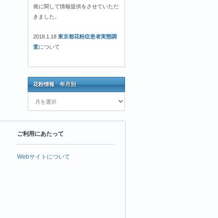
発に関して情報提供をさせていただ
きました。
2018.1.18
東京都花粉症患者実態調
査
について
花粉情報 年月別
花
粉
情
報
ご利用にあたって
年
月
別
Webサイトについて