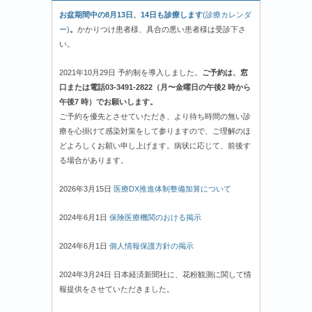
お盆期間中の8月13日、14日も診療します
(診療カレンダ
ー)
。
かかりつけ患者様、具合の悪い患者様は受診下さ
い。
2021年10月29日 予約制を導入しました。
ご予約は、窓
口または電話03-3491-2822（月〜金曜日の午後2 時から
午後7 時）でお願いします。
ご予約を優先とさせていただき、より待ち時間の無い診
療を心掛けて感染対策をして参りますので、ご理解のほ
どよろしくお願い申し上げます。病状に応じて、前後す
る場合があります。
2026年3月15日
医療DX推進体制整備加算について
2024年6月1日
保険医療機関のおける掲示
2024年6月1日
個人情報保護方針の掲示
2024年3月24日 日本経済新聞社に、花粉観測に関して情
報提供をさせていただきました。