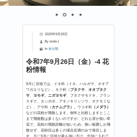
2025年9月26日
By
endo-t
In
未分類
令和7年9月26日（金）-4 花
粉情報
9月に当地では、イネ科（イネ、ハルガヤ、オオア
ワガエリなど）、キク科（
ブタクサ
、
オオブタク
サ
、
ヨモギ、ニガヨモギ
、ブタクサモドキ、フラン
スギク、タンポポ、アキノキリンソウ、オナモミな
ど）、アサ科（
カナムグラ）、
ウコギ科
（メダラ）
などの花粉が飛散します。例年と比較しますとここ
まで飛散数は多くないのですが、どれも背が低い草
花で、花粉の飛散距離が短いため、狭い範囲しか飛
散せず、花粉症は多くの場合近燐のみで発症しま
す。主に9月に症状が最も強い方は、念頭に入れて