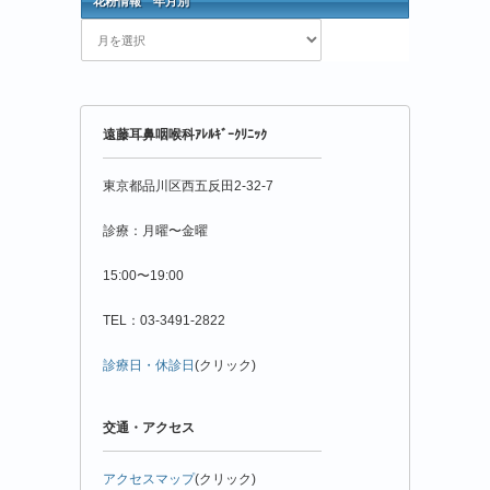
花粉情報 年月別
花
粉
情
報
年
遠藤耳鼻咽喉科ｱﾚﾙｷﾞｰｸﾘﾆｯｸ
月
別
東京都品川区西五反田2-32-7
診療：月曜〜金曜
15:00〜19:00
TEL：03-3491-2822
診療日・休診日
(クリック)
交通・アクセス
アクセスマップ
(クリック)