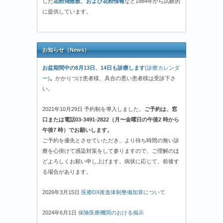
した
花粉飛散数、および花粉情報
など1984年から試験的
に提供しています。
お知らせ（News）
お盆期間中の8月13日、14日も診療します
(診療カレンダ
ー)
。
かかりつけ患者様、具合の悪い患者様は受診下さ
い。
2021年10月29日 予約制を導入しました。
ご予約は、窓
口または電話03-3491-2822（月〜金曜日の午後2 時から
午後7 時）でお願いします。
ご予約を優先とさせていただき、より待ち時間の無い診
療を心掛けて感染対策をして参りますので、ご理解のほ
どよろしくお願い申し上げます。病状に応じて、前後す
る場合があります。
2026年3月15日
医療DX推進体制整備加算について
2024年6月1日
保険医療機関のおける掲示