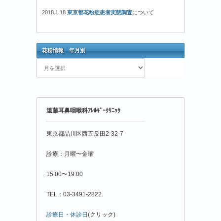
2018.1.18
東京都花粉症患者実態調査
について
花粉情報 年月別
花
粉
情
報
年
遠藤耳鼻咽喉科ｱﾚﾙｷﾞｰｸﾘﾆｯｸ
月
別
東京都品川区西五反田2-32-7
診療：月曜〜金曜
15:00〜19:00
TEL：03-3491-2822
診療日・休診日
(クリック)