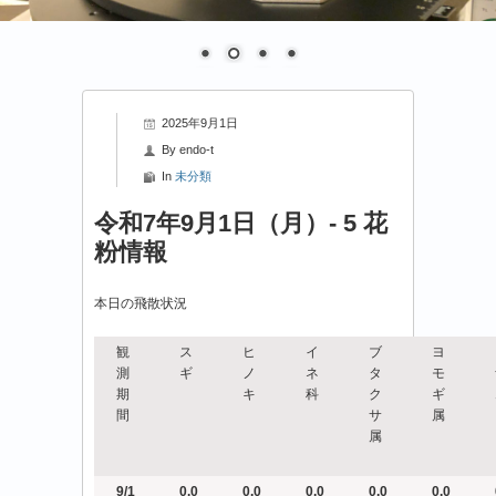
2025年9月1日
By
endo-t
In
未分類
令和7年9月1日（月）- 5 花
粉情報
本日の飛散状況
観
ス
ヒ
イ
ブ
ヨ
測
ギ
ノ
ネ
タ
モ
期
キ
科
ク
ギ
間
サ
属
属
9/1
0.0
0.0
0.0
0.0
0.0