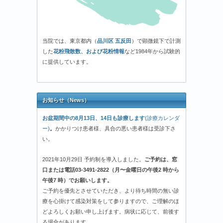
当院では、東京都内（
品川区 五反田
）で顕微鏡下で計測
した
花粉飛散数、および花粉情報
など1984年から試験的
に提供しています。
お知らせ（News）
お盆期間中の8月13日、14日も診療します
(診療カレンダ
ー)
。
かかりつけ患者様、具合の悪い患者様は受診下さ
い。
2021年10月29日 予約制を導入しました。
ご予約は、窓
口または電話03-3491-2822（月〜金曜日の午後2 時から
午後7 時）でお願いします。
ご予約を優先とさせていただき、より待ち時間の無い診
療を心掛けて感染対策をして参りますので、ご理解のほ
どよろしくお願い申し上げます。病状に応じて、前後す
る場合があります。