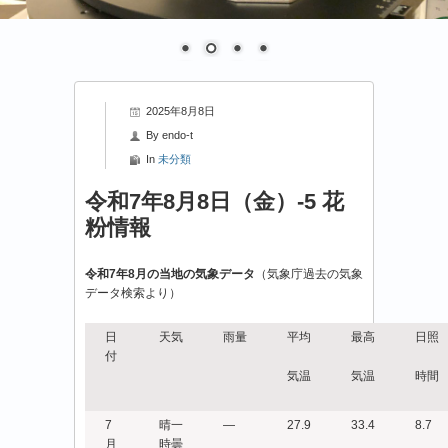
2025年8月8日
By
endo-t
In
未分類
令和7年8月8日（金）-5 花
粉情報
令和7年8月の当地の気象データ
（気象庁過去の気象
データ検索より）
日
天気
雨量
平均
最高
日照
付
気温
気温
時間
7
晴一
―
27.9
33.4
8.7
月
時曇