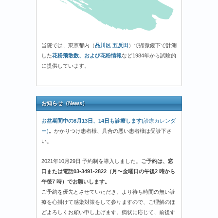
当院では、東京都内（
品川区 五反田
）で顕微鏡下で計測
した
花粉飛散数、および花粉情報
など1984年から試験的
に提供しています。
お知らせ（News）
お盆期間中の8月13日、14日も診療します
(診療カレンダ
ー)
。
かかりつけ患者様、具合の悪い患者様は受診下さ
い。
2021年10月29日 予約制を導入しました。
ご予約は、窓
口または電話03-3491-2822（月〜金曜日の午後2 時から
午後7 時）でお願いします。
ご予約を優先とさせていただき、より待ち時間の無い診
療を心掛けて感染対策をして参りますので、ご理解のほ
どよろしくお願い申し上げます。病状に応じて、前後す