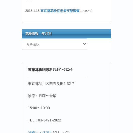
2018.1.18
東京都花粉症患者実態調査
について
花粉情報 年月別
花
粉
情
報
年
遠藤耳鼻咽喉科ｱﾚﾙｷﾞｰｸﾘﾆｯｸ
月
別
東京都品川区西五反田2-32-7
診療：月曜〜金曜
15:00〜19:00
TEL：03-3491-2822
診療日・休診日
(クリック)