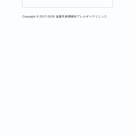
Copyright © 2017-2026 遠藤耳鼻咽喉科アレルギークリニック.