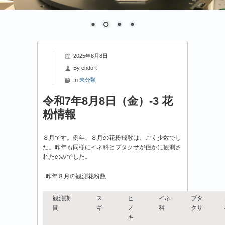
2025年8月8日
By
endo-t
In
未分類
令和7年8月8日（金）-3 花
粉情報
８月です。例年、８月の花粉飛散は、ごく少数でし
た。昨年も同様にイネ科とブタクサが僅かに観測さ
れたのみでした。
昨年８月の観測花粉数
観測期
ス
ヒ
イネ
ブタ
間
ギ
ノ
科
クサ
キ