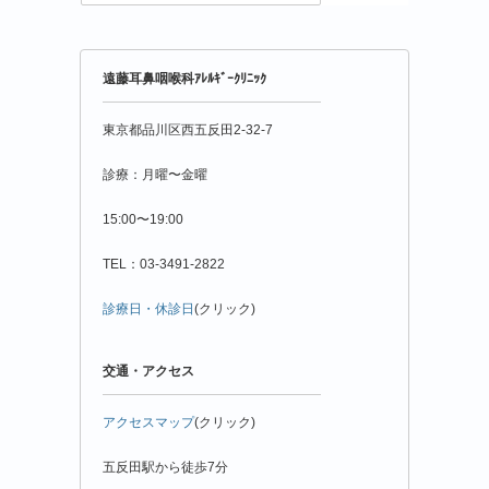
粉
情
報
年
遠藤耳鼻咽喉科ｱﾚﾙｷﾞｰｸﾘﾆｯｸ
月
別
東京都品川区西五反田2-32-7
診療：月曜〜金曜
15:00〜19:00
TEL：03-3491-2822
診療日・休診日
(クリック)
交通・アクセス
アクセスマップ
(クリック)
五反田駅から徒歩7分