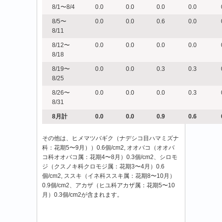
8/1〜8/4
0.0
0.0
0.0
0.0
8/5〜
0.0
0.0
0.6
0.0
8/11
8/12〜
0.0
0.0
0.0
0.0
8/18
8/19〜
0.0
0.0
0.3
0.3
8/25
8/26〜
0.0
0.0
0.0
0.3
8/31
8
月計
0.0
0.0
0.9
0.6
その他は、ヒメマツバギク（ナデシコ目ハマミズナ
科：花期5〜9月））0.6個/cm2, オオバコ（オオバ
コ科オオバコ属：花期4〜8月）0.3個/cm2、シロモ
ジ（クスノキ科クロモジ属：花期3〜4月）0.6
個/cm2, ススキ（イネ科ススキ属：花期8〜10月）
0.9個/cm2、アカザ（ヒユ科アカザ属：花期5〜10
月）0.3個/cm2が含まれます。