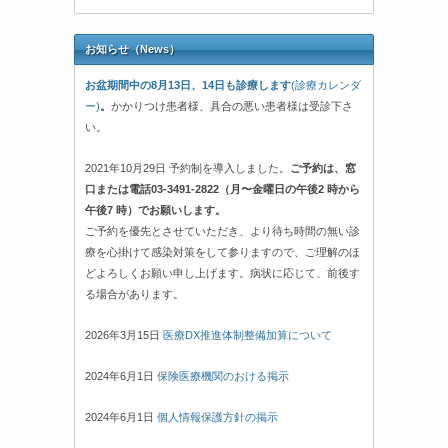
お知らせ（News）
お盆期間中の8月13日、14日も診療します
(診療カレンダ
ー)
。
かかりつけ患者様、具合の悪い患者様は受診下さ
い。
2021年10月29日 予約制を導入しました。
ご予約は、窓
口または電話03-3491-2822（月〜金曜日の午後2 時から
午後7 時）でお願いします。
ご予約を優先とさせていただき、より待ち時間の無い診
療を心掛けて感染対策をして参りますので、ご理解のほ
どよろしくお願い申し上げます。病状に応じて、前後す
る場合があります。
2026年3月15日
医療DX推進体制整備加算について
2024年6月1日
保険医療機関のおける掲示
2024年6月1日
個人情報保護方針の掲示