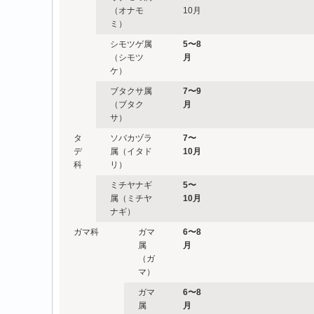
（オナモ
10月
ミ）
シモツゲ属
5
〜8
（シモツ
月
ケ）
ブタクサ属
7
〜9
（ブタク
月
サ）
タ
ソバカヅラ
7
〜
デ
属（イタド
10月
科
リ）
ミチヤナギ
5
〜
属（ミチヤ
10月
ナギ）
ガマ科
ガマ
6
〜8
属
月
（ガ
マ）
ガマ
6
〜8
属
月