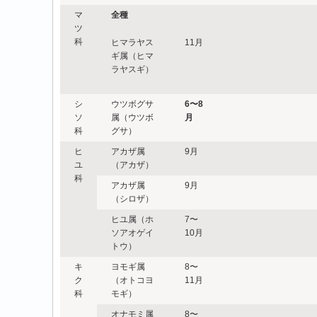
マ
全種
ツ
科
ヒマラヤス
11月
ギ属（ヒマ
ラヤスギ）
シ
ウツボグサ
6
〜8
ソ
属（ウツボ
月
科
グサ）
ヒ
アカザ属
9月
ユ
（アカザ）
科
アカザ属
9月
（シロザ）
ヒユ属（ホ
7〜
ソアオゲイ
10月
トウ）
キ
ヨモギ属
8〜
ク
（オトコヨ
11月
科
モギ）
オナモミ属
8〜