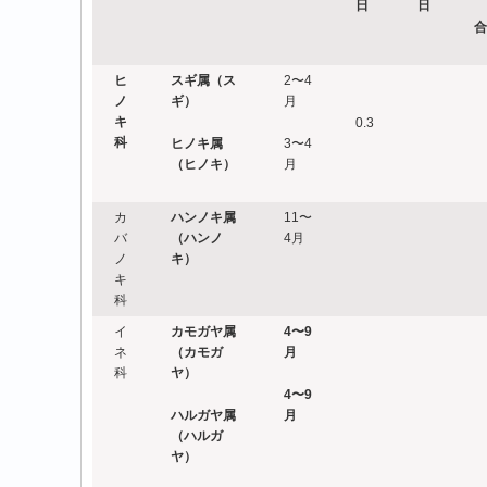
日
日
合
ヒ
スギ属（ス
2〜4
ノ
ギ）
月
キ
0.3
科
ヒノキ属
3〜4
（ヒノキ）
月
カ
ハンノキ属
11〜
バ
（ハンノ
4月
ノ
キ）
キ
科
イ
カモガヤ属
4
〜9
ネ
（カモガ
月
科
ヤ）
4
〜9
ハルガヤ属
月
（ハルガ
ヤ）