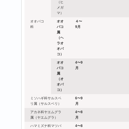
（ヒ
メガ
マ）
オオバコ
オオ
４〜
科
バコ
9月
属
（ヘ
ラオ
オバ
コ）
オオ
4
〜9
バコ
月
属
（オ
オバ
コ）
ミソハギ科サルスベ
6
〜9
リ属（サルスベリ）
月
アカネ科ヤエムグラ
4
〜8
属（ヤエムグラ）
月
ハマミズナ科マツバ
4
〜8