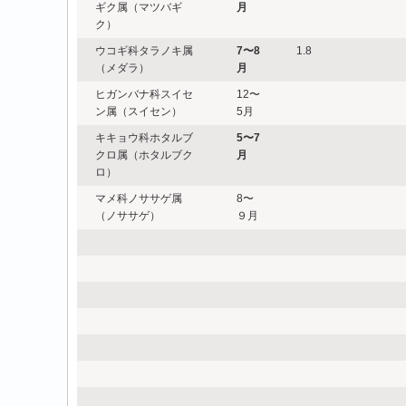
ギク属（マツバギ
月
ク）
ウコギ科タラノキ属
7
〜8
1.8
（メダラ）
月
ヒガンバナ科スイセ
12〜
ン属（スイセン）
5月
キキョウ科ホタルブ
5
〜7
クロ属（ホタルブク
月
ロ）
マメ科ノササゲ属
8〜
（ノササゲ）
９月