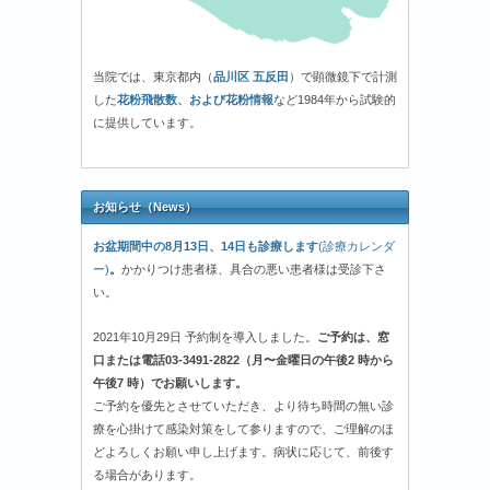
当院では、東京都内（
品川区 五反田
）で顕微鏡下で計測
した
花粉飛散数、および花粉情報
など1984年から試験的
に提供しています。
お知らせ（News）
お盆期間中の8月13日、14日も診療します
(診療カレンダ
ー)
。
かかりつけ患者様、具合の悪い患者様は受診下さ
い。
2021年10月29日 予約制を導入しました。
ご予約は、窓
口または電話03-3491-2822（月〜金曜日の午後2 時から
午後7 時）でお願いします。
ご予約を優先とさせていただき、より待ち時間の無い診
療を心掛けて感染対策をして参りますので、ご理解のほ
どよろしくお願い申し上げます。病状に応じて、前後す
る場合があります。