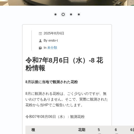
2025年8月6日
By
endo-t
In
未分類
令和7年8月6日（水）-8 花
粉情報
8月以後に当地で観測された花粉
8月に観測される花粉は、ごく少ないのですが、無
いわけでもありません。そこで、実際に観測された
花粉から当HPでご報告いたします。
令和07年08月06日（水）：観測花粉
種
花期
5
6
6