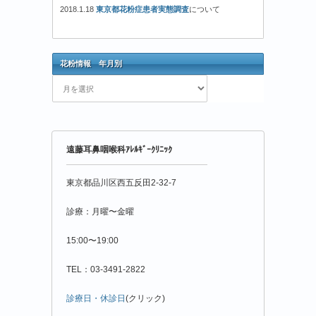
2018.1.18
東京都花粉症患者実態調査
について
花粉情報 年月別
花
粉
情
報
年
遠藤耳鼻咽喉科ｱﾚﾙｷﾞｰｸﾘﾆｯｸ
月
別
東京都品川区西五反田2-32-7
診療：月曜〜金曜
15:00〜19:00
TEL：03-3491-2822
診療日・休診日
(クリック)