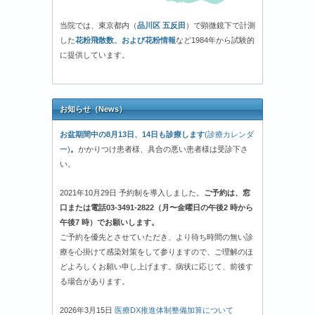
当院では、東京都内（
品川区 五反田
）で顕微鏡下で計測
した
花粉飛散数、および花粉情報
など1984年から試験的
に提供しています。
お知らせ（News）
お盆期間中の8月13日、14日も診療します
(診療カレンダ
ー)
。
かかりつけ患者様、具合の悪い患者様は受診下さ
い。
2021年10月29日 予約制を導入しました。
ご予約は、窓
口または電話03-3491-2822（月〜金曜日の午後2 時から
午後7 時）でお願いします。
ご予約を優先とさせていただき、より待ち時間の無い診
療を心掛けて感染対策をして参りますので、ご理解のほ
どよろしくお願い申し上げます。病状に応じて、前後す
る場合があります。
2026年3月15日
医療DX推進体制整備加算について