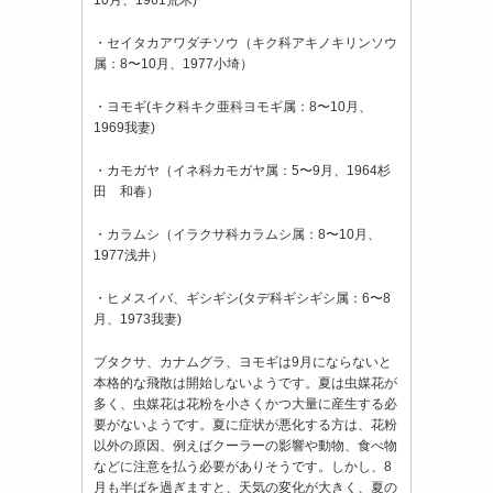
・セイタカアワダチソウ（キク科アキノキリンソウ
属：8〜10月、1977小埼）
・ヨモギ(キク科キク亜科ヨモギ属：8〜10月、
1969我妻)
・カモガヤ（イネ科カモガヤ属：5〜9月、1964杉
田 和春）
・カラムシ（イラクサ科カラムシ属：8〜10月、
1977浅井）
・ヒメスイバ、ギシギシ(タデ科ギシギシ属：6〜8
月、1973我妻)
ブタクサ、カナムグラ、ヨモギは9月にならないと
本格的な飛散は開始しないようです。夏は虫媒花が
多く、虫媒花は花粉を小さくかつ大量に産生する必
要がないようです。夏に症状が悪化する方は、花粉
以外の原因、例えばクーラーの影響や動物、食べ物
などに注意を払う必要がありそうです。しかし、8
月も半ばを過ぎますと、天気の変化が大きく、夏の