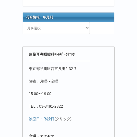
花粉情報 年月別
花
粉
情
報
年
遠藤耳鼻咽喉科ｱﾚﾙｷﾞｰｸﾘﾆｯｸ
月
別
東京都品川区西五反田2-32-7
診療：月曜〜金曜
15:00〜19:00
TEL：03-3491-2822
診療日・休診日
(クリック)
交通・アクセス