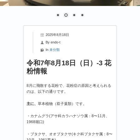
2025年8月18日
By
endo-t
In
未分類
令和7年8月18日（日）-3 花
粉情報
8月に飛散する花粉で、花粉症の原因と考えられる
のは、以下の通りです。
主に、
草本植物（双子葉類）です。
・カナムグラ(アサ科カラハナソウ属：8〜11月、
1968堀口)
・ブタクサ、オオブタクサ(キク科ブタクサ属：8〜
10月、1961荒木)