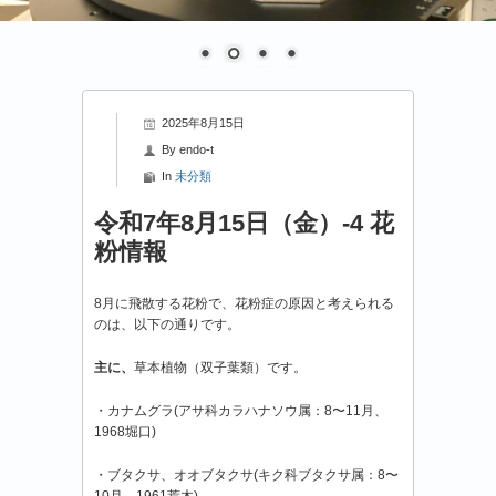
2025年8月15日
By
endo-t
In
未分類
令和7年8月15日（金）-4 花
粉情報
8月に飛散する花粉で、花粉症の原因と考えられる
のは、以下の通りです。
主に、
草本植物（双子葉類）です。
・カナムグラ(アサ科カラハナソウ属：8〜11月、
1968堀口)
・ブタクサ、オオブタクサ(キク科ブタクサ属：8〜
10月、1961荒木)