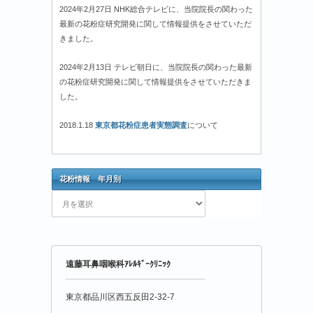
2024年2月27日 NHK総合テレビに、当院院長の関わった
最新の花粉症研究開発に関して情報提供をさせていただ
きました。
2024年2月13日 テレビ朝日に、当院院長の関わった最新
の花粉症研究開発に関して情報提供をさせていただきま
した。
2018.1.18
東京都花粉症患者実態調査
について
花粉情報 年月別
花
粉
情
報
年
遠藤耳鼻咽喉科ｱﾚﾙｷﾞｰｸﾘﾆｯｸ
月
別
東京都品川区西五反田2-32-7