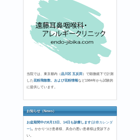
当院では、東京都内（
品川区 五反田
）で顕微鏡下で計測
した
花粉飛散数、および花粉情報
など1984年から試験的
に提供しています。
お知らせ（News）
お盆期間中の8月13日、14日も診療します
(診療カレンダ
ー)
。
かかりつけ患者様、具合の悪い患者様は受診下さ
い。