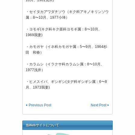
・セイタカアワダチソウ（キク科アキノキリンソウ
属：8〜10月、1977小埼）
・ヨモギ(キク科キク亜科ヨモギ属：8〜10月、
1969我妻)
・カモガヤ（イネ科カモガヤ属：5〜9月、1964杉
田 和春）
・カラムシ（イラクサ科カラムシ属：8〜10月、
1977浅井）
・ヒメスイバ、ギシギシ(タデ科ギシギシ属：6〜8
月、1973我妻)
Previous Post
Next Post
当Webサイトについて