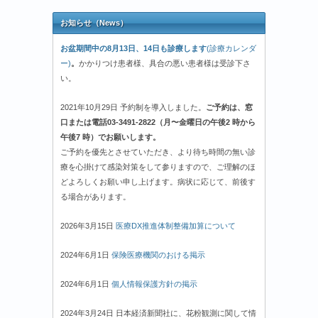
お知らせ（News）
お盆期間中の8月13日、14日も診療します
(診療カレンダ
ー)
。
かかりつけ患者様、具合の悪い患者様は受診下さ
い。
2021年10月29日 予約制を導入しました。
ご予約は、窓
口または電話03-3491-2822（月〜金曜日の午後2 時から
午後7 時）でお願いします。
ご予約を優先とさせていただき、より待ち時間の無い診
療を心掛けて感染対策をして参りますので、ご理解のほ
どよろしくお願い申し上げます。病状に応じて、前後す
る場合があります。
2026年3月15日
医療DX推進体制整備加算について
2024年6月1日
保険医療機関のおける掲示
2024年6月1日
個人情報保護方針の掲示
2024年3月24日 日本経済新聞社に、花粉観測に関して情