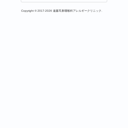
Copyright © 2017-2026 遠藤耳鼻咽喉科アレルギークリニック.