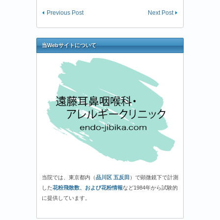
Previous Post
Next Post
当Webサイトについて
当院では、東京都内（
品川区 五反田
）で顕微鏡下で計測
した
花粉飛散数、および花粉情報
など1984年から試験的
に提供しています。