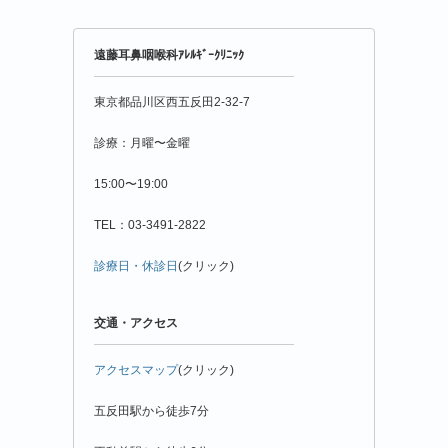
情
報
年
遠藤耳鼻咽喉科ｱﾚﾙｷﾞｰｸﾘﾆｯｸ
月
別
東京都品川区西五反田2-32-7
診療：月曜〜金曜
15:00〜19:00
TEL：03-3491-2822
診療日・休診日
(クリック)
交通・アクセス
アクセスマップ
(クリック)
五反田駅から徒歩7分