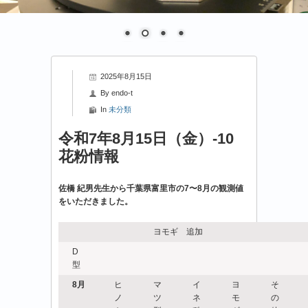
2025年8月15日
By
endo-t
In
未分類
令和7年8月15日（金）-10
花粉情報
佐橋 紀男先生から千葉県富里市の7〜8月の観測値
をいただきました。
ヨモギ 追加
D
型
8
月
ヒ
マ
イ
ヨ
そ
ノ
ツ
ネ
モ
の