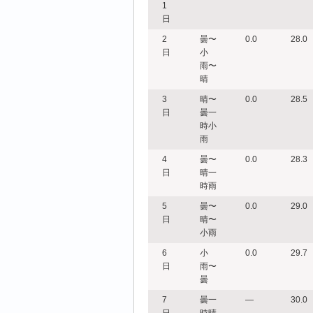
1
日
2
曇〜
0.0
28.0
日
小
雨〜
晴
3
晴〜
0.0
28.5
日
曇一
時小
雨
4
曇〜
0.0
28.3
日
晴一
時雨
5
曇〜
0.0
29.0
日
晴〜
小雨
6
小
0.0
29.7
日
雨〜
曇
7
曇一
―
30.0