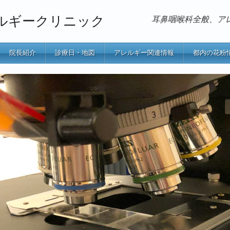
ルギークリニック
耳鼻咽喉科全般、ア
院長紹介
診療日・地図
アレルギー関連情報
都内の花粉