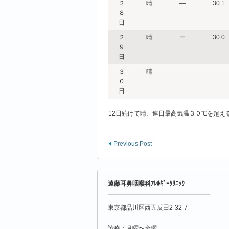
２
晴
―
30.1
８
日
２
晴
ー
30.0
９
日
３
晴
０
日
12日続けて晴、連日最高気温３０℃を超え
Previous Post
遠藤耳鼻咽喉科ｱﾚﾙｷﾞｰｸﾘﾆｯｸ
東京都品川区西五反田2-32-7
診療：月曜〜金曜