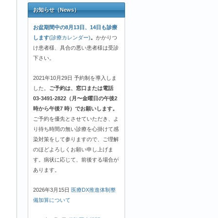
お知らせ（News）
お盆期間中の8月13日、14日も診療
します
(診療カレンダー)
。
かかりつ
け患者様、具合の悪い患者様は受診
下さい。
2021年10月29日 予約制を導入しま
した。
ご予約は、窓口または電話
03-3491-2822（月〜金曜日の午後2
時から午後7 時）でお願いします。
ご予約を優先とさせていただき、よ
り待ち時間の無い診療を心掛けて感
染対策をして参りますので、ご理解
のほどよろしくお願い申し上げま
す。病状に応じて、前後する場合が
あります。
2026年3月15日
医療DX推進体制整
備加算について