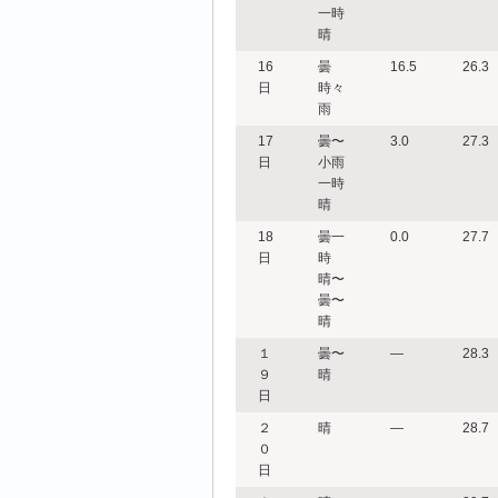
一時
晴
16
曇
16.5
26.3
日
時々
雨
17
曇〜
3.0
27.3
日
小雨
一時
晴
18
曇一
0.0
27.7
日
時
晴〜
曇〜
晴
１
曇〜
―
28.3
９
晴
日
２
晴
―
28.7
０
日