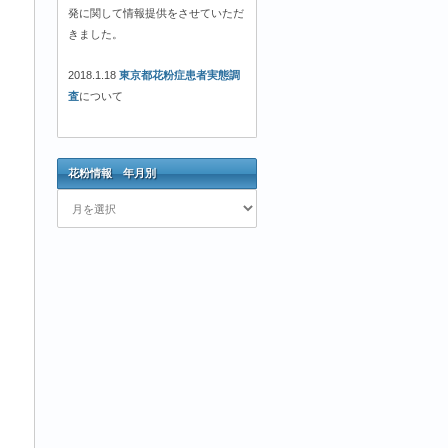
発に関して情報提供をさせていただ
きました。
2018.1.18
東京都花粉症患者実態調
査
について
花粉情報 年月別
花
粉
情
報
年
月
別