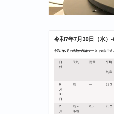
令和7年7月30日（水）-
令和7年7月の当地の気象データ
（気象庁過
日
天気
雨量
平均
付
気温
6
晴
―
28.3
月
30
日
7
晴〜
0.5
28.2
月
小雨