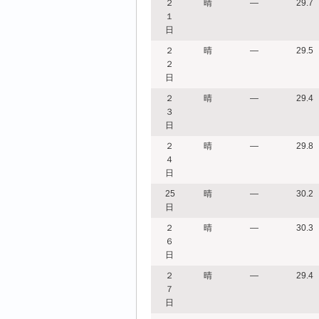
２
晴
―
29.7
１
日
２
晴
―
29.5
２
日
２
晴
―
29.4
３
日
２
晴
―
29.8
４
日
25
晴
―
30.2
日
２
晴
―
30.3
６
日
２
晴
―
29.4
７
日