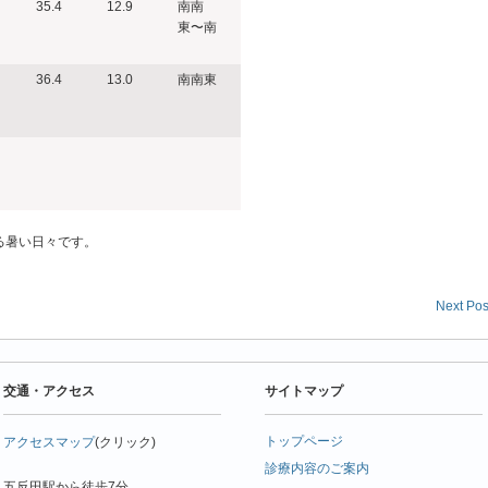
35.4
12.9
南南
東〜南
36.4
13.0
南南東
る暑い日々です。
Next Pos
交通・アクセス
サイトマップ
トップページ
アクセスマップ
(クリック)
診療内容のご案内
五反田駅から徒歩7分