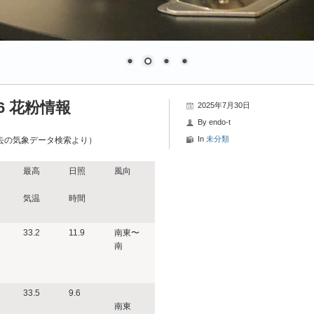
6 花粉情報
2025年7月30日
By
endo-t
In
未分類
去の気象データ検索より）
最高
日照
風向
気温
時間
33.2
11.9
南東〜
南
33.5
9.6
南東