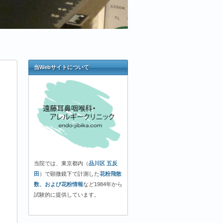
当Webサイトについて
当院では、東京都内（
品川区 五反
田
）で顕微鏡下で計測した
花粉飛散
数、および花粉情報
など1984年から
試験的に提供しています。